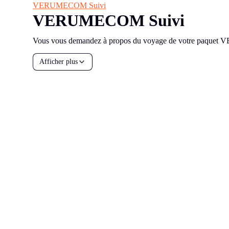
VERUMECOM Suivi
VERUMECOM Suivi
Vous vous demandez à propos du voyage de votre paquet VE
Afficher plus
all your
parcels
1,600+
Réserver une démo