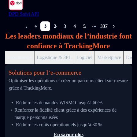
DPD Suivi API
1
2
3
4
5
337
More pages
Les leaders mondiaux de l’industrie font
confiance à TrackingMore
E-commerce
Logistique & 3PL
Logiciel
Marketplace
Drop
Solutions pour l’e‑commerce
Optimiser les opérations et créer un parcours client sur mesure
grâce à TrackingMore.
Réduire les demandes WISMO jusqu’à 60 %
Renforcer la fidélité client grâce à des expériences de
marque personnalisées
Réduire les coûts opérationnels jusqu’à 30 %
En savoir plus