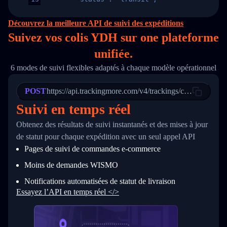
14
        "original_country": "China",
15
        "destination_country": "United States
Découvrez la meilleure API de suivi des expéditions
16
        "itemTimeLength": 2,
Suivez vos colis YDH sur
one
plateforme
17
        "weblink": "",
18
        "phone": null,
unifiée.
19
        "trackinfo": [
20
          {
6 modes de suivi flexibles adaptés à chaque modèle opérationnel
21
            "Date": "2017-03-08 04: 22: 00",
22
            "StatusDescription": "Departed Fa
POST
23
            "Details": "Departed Facility in 
https://api.trackingmore.com/v4/trackings/create
24
          },
Suivi en temps réel
25
          {
26
            "Date": "2017-03-06 15:28:00",
Obtenez des résultats de suivi instantanés et des mises à jour
27
            "StatusDescription": "Shipment pi
de statut pour chaque expédition avec un seul appel API
28
            "Details": "BEIJING-CHINA,PEOPLES
29
          }
Pages de suivi de commandes e‑commerce
30
        ]
31
      }
Moins de demandes WISMO
32
    ]
Notifications automatisées de statut de livraison
33
  }
34
}
Essayez l’API en temps réel </>