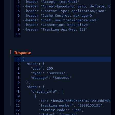
3
--header 'Accept: text/html'
4
--header 'Accept-Encoding: gzip, deflate, br,
5
--header 'Content-Type: application/json'
6
--header 'Cache-Control: max-age=0'
7
--header 'Host: www.trackingmore.com'
8
--header 'Connection: keep-alive'
9
--header 'Tracking-Api-Key: 123'
10
Response
1
{
2
  "meta": {
3
    "code": 200,
4
    "type": "Success",
5
    "message": "Success"
6
  },
7
  "data": {
8
    "origin_info": [
9
      {
10
        "id": "b9533f736b05d563c71231cdd79b2a
11
        "tracking_number": "1939155131",
12
        "carrier_code": "ups",
13
        "status": "transit",