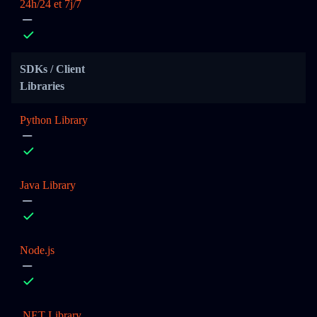
24h/24 et 7j/7
SDKs / Client
Libraries
Python Library
Java Library
Node.js
.NET Library