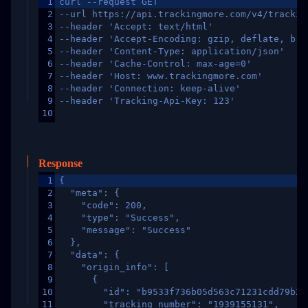
1
curl --request GET
2
--url https://api.trackingmore.com/v4/trackin
3
--header 'Accept: text/html'
4
--header 'Accept-Encoding: gzip, deflate, br,
5
--header 'Content-Type: application/json'
6
--header 'Cache-Control: max-age=0'
7
--header 'Host: www.trackingmore.com'
8
--header 'Connection: keep-alive'
9
--header 'Tracking-Api-Key: 123'
10
Response
1
{
2
  "meta": {
3
    "code": 200,
4
    "type": "Success",
5
    "message": "Success"
6
  },
7
  "data": {
8
    "origin_info": [
9
      {
10
        "id": "b9533f736b05d563c71231cdd79b2a
11
        "tracking_number": "1939155131",