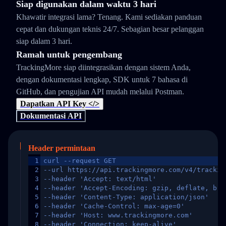
Siap digunakan dalam waktu 3 hari
Khawatir integrasi lama? Tenang. Kami sediakan panduan
cepat dan dukungan teknis 24/7. Sebagian besar pelanggan
siap dalam 3 hari.
Ramah untuk pengembang
TrackingMore siap diintegrasikan dengan sistem Anda,
dengan dokumentasi lengkap, SDK untuk 7 bahasa di
GitHub, dan pengujian API mudah melalui Postman.
Dapatkan API Key </>
Dokumentasi API
Header permintaan
1
curl --request GET
2
--url https://api.trackingmore.com/v4/trackin
3
--header 'Accept: text/html'
4
--header 'Accept-Encoding: gzip, deflate, br,
5
--header 'Content-Type: application/json'
6
--header 'Cache-Control: max-age=0'
7
--header 'Host: www.trackingmore.com'
8
--header 'Connection: keep-alive'