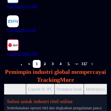
Cek Resi GLS API
Cek Resi Evri API
Cek Resi DPD API
1
2
3
4
5
337
More pages
Pemimpin industri global mempercayai
TrackingMore
Ritel online
Logistik & 3PL
Perangkat lunak
Marketplace
D
Solusi untuk industri ritel online
Sederhanakan operasi ritel dan tingkatkan pengalaman pasca