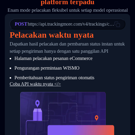
platform terpadu
19
        "trackinfo": [
20
          {
Enam mode pelacakan fleksibel untuk setiap model operasional
21
            "Date": "2017-03-08 04: 22: 00",
22
            "StatusDescription": "Departed Fa
POST
23
            "Details": "Departed Facility in 
https://api.trackingmore.com/v4/trackings/create
24
          },
Pelacakan waktu nyata
25
          {
26
            "Date": "2017-03-06 15:28:00",
Dapatkan hasil pelacakan dan pembaruan status instan untuk
27
            "StatusDescription": "Shipment pi
setiap pengiriman hanya dengan satu panggilan API
28
            "Details": "BEIJING-CHINA,PEOPLES
29
          }
Halaman pelacakan pesanan eCommerce
30
        ]
31
      }
Pengurangan permintaan WISMO
32
    ]
Pemberitahuan status pengiriman otomatis
33
  }
34
}
Coba API waktu nyata </>