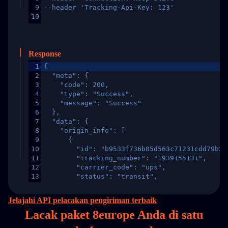
9
--header 'Tracking-Api-Key: 123'
10
Response
1
{
2
  "meta": {
3
    "code": 200,
4
    "type": "Success",
5
    "message": "Success"
6
  },
7
  "data": {
8
    "origin_info": [
9
      {
10
        "id": "b9533f736b05d563c71231cdd79b2a
11
        "tracking_number": "1939155131",
12
        "carrier_code": "ups",
13
        "status": "transit",
14
        "original_country": "China",
15
        "destination_country": "United States
Jelajahi API pelacakan pengiriman terbaik
16
        "itemTimeLength": 2,
Lacak paket 8europe Anda di
satu
17
        "weblink": "",
18
        "phone": null,