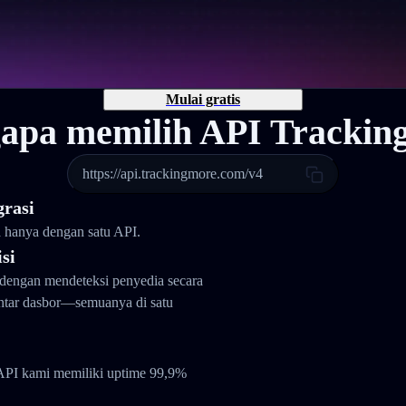
Mulai gratis
apa memilih API Trackin
https://api.trackingmore.com/v4
grasi
a hanya dengan satu API.
si
dengan mendeteksi penyedia secara
antar dasbor—semuanya di satu
API kami memiliki uptime 99,9%