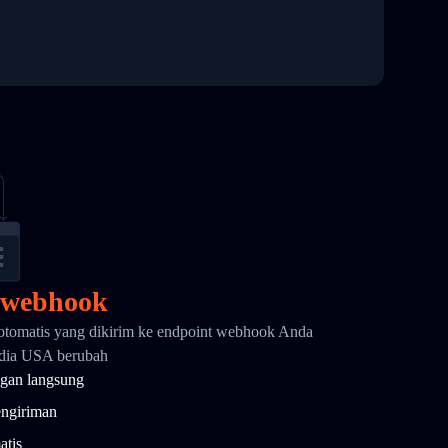
 webhook
otomatis yang dikirim ke endpoint webhook Anda
endia USA berubah
gan langsung
engiriman
atis