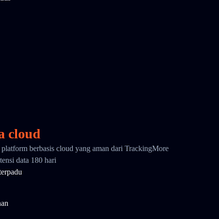
a cloud
i platform berbasis cloud yang aman dari TrackingMore
ensi data 180 hari
terpadu
nan