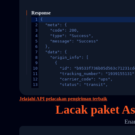
Response
1
{
2
  "meta": {
3
    "code": 200,
4
    "type": "Success",
5
    "message": "Success"
6
  },
7
  "data": {
8
    "origin_info": [
9
      {
10
        "id": "b9533f736b05d563c71231cd
11
        "tracking_number": "1939155131"
12
        "carrier_code": "ups",
13
        "status": "transit",
14
        "original_country": "China",
15
        "destination_country": "United 
Jelajahi API pelacakan pengiriman terbaik
16
        "itemTimeLength": 2,
Lacak paket A
17
        "weblink": "",
18
        "phone": null,
19
        "trackinfo": [
Enam
20
          {
21
            "Date": "2017-03-08 04: 22:
22
            "StatusDescription": "Depar