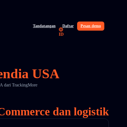
Tandatangan
Daftar
Pesan demo
ID
sendia USA
SA dari TrackingMore
Commerce dan logistik