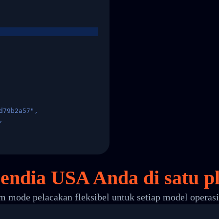
d79b2a57",
,
States",
sendia USA Anda di
satu
pl
 mode pelacakan fleksibel untuk setiap model operas
 00",
ted Facility in HONG KONG-HONG KONG",