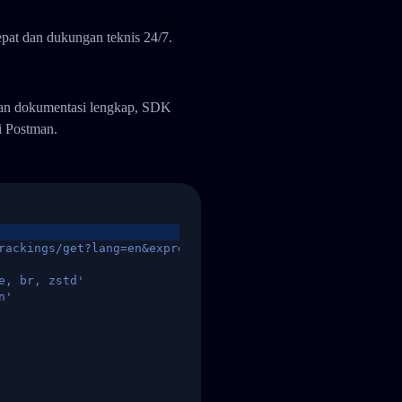
pat dan dukungan teknis 24/7.
gan dokumentasi lengkap, SDK
i Postman.
rackings/get?lang=en&express=ups&tracknumber=1939155131
e, br, zstd'
n'