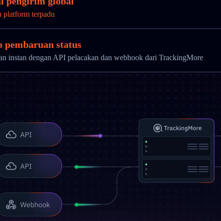
i pengirim global
u platform terpadu
ap pembaruan status
uan instan dengan API pelacakan dan webhook dari TrackingMore