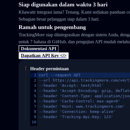
Siap digunakan dalam waktu 3 hari
Khawatir integrasi lama? Tenang. Kami sediakan panduan ce
Sebagian besar pelanggan siap dalam 3 hari.
Ramah untuk pengembang
TrackingMore siap diintegrasikan dengan sistem Anda, den
untuk 7 bahasa di GitHub, dan pengujian API mudah melalu
Dokumentasi API
Dapatkan API Key </>
Header permintaan
1
curl --request GET
2
--url https://api.trackingmore.com/v4/t
3
--header 'Accept: text/html'
4
--header 'Accept-Encoding: gzip, deflat
5
--header 'Content-Type: application/jso
6
--header 'Cache-Control: max-age=0'
7
--header 'Host: www.trackingmore.com'
8
--header 'Connection: keep-alive'
9
--header 'Tracking-Api-Key: 123'
10