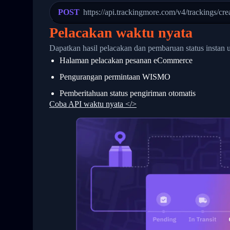
23
            "Details": "Departed Facili
POST
https://api.trackingmore.com/v4/trackings/cre
24
          },
25
          {
Pelacakan waktu nyata
26
            "Date": "2017-03-06 15:28:0
27
            "StatusDescription": "Shipm
Dapatkan hasil pelacakan dan pembaruan status instan 
28
            "Details": "BEIJING-CHINA,P
Halaman pelacakan pesanan eCommerce
29
          }
30
        ]
Pengurangan permintaan WISMO
31
      }
32
    ]
Pemberitahuan status pengiriman otomatis
33
  }
Coba API waktu nyata </>
34
}