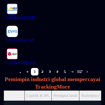
Cek Resi GLS API
Cek Resi Evri API
Cek Resi DPD API
1
2
3
4
5
337
More pages
Pemimpin industri global mempercayai
TrackingMore
Ritel online
Logistik & 3PL
Perangkat lunak
Marketplace
D