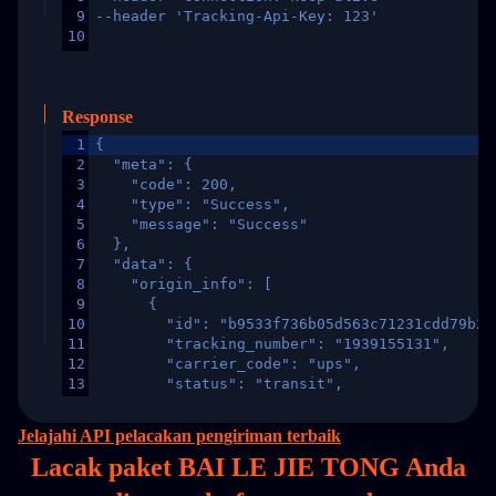
9
--header 'Tracking-Api-Key: 123'
10
Response
1
{
2
  "meta": {
3
    "code": 200,
4
    "type": "Success",
5
    "message": "Success"
6
  },
7
  "data": {
8
    "origin_info": [
9
      {
10
        "id": "b9533f736b05d563c71231cdd79b2a
11
        "tracking_number": "1939155131",
12
        "carrier_code": "ups",
13
        "status": "transit",
14
        "original_country": "China",
15
        "destination_country": "United States
Jelajahi API pelacakan pengiriman terbaik
16
        "itemTimeLength": 2,
Lacak paket BAI LE JIE TONG Anda
17
        "weblink": "",
18
        "phone": null,