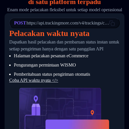
di
satu
platform terpadu
19
        "trackinfo": [
20
          {
Enam mode pelacakan fleksibel untuk setiap model operasional
21
            "Date": "2017-03-08 04: 22: 00",
22
            "StatusDescription": "Departed Fa
POST
23
            "Details": "Departed Facility in 
https://api.trackingmore.com/v4/trackings/create
24
          },
Pelacakan waktu nyata
25
          {
26
            "Date": "2017-03-06 15:28:00",
Dapatkan hasil pelacakan dan pembaruan status instan untuk
27
            "StatusDescription": "Shipment pi
setiap pengiriman hanya dengan satu panggilan API
28
            "Details": "BEIJING-CHINA,PEOPLES
29
          }
Halaman pelacakan pesanan eCommerce
30
        ]
31
      }
Pengurangan permintaan WISMO
32
    ]
Pemberitahuan status pengiriman otomatis
33
  }
34
}
Coba API waktu nyata </>