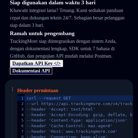
Siap digunakan dalam waktu 3 hari
Khawatir integrasi lama? Tenang. Kami sediakan panduan
cepat dan dukungan teknis 24/7. Sebagian besar pelanggan
siap dalam 3 hari.
Ramah untuk pengembang
TrackingMore siap diintegrasikan dengan sistem Anda,
dengan dokumentasi lengkap, SDK untuk 7 bahasa di
GitHub, dan pengujian API mudah melalui Postman.
Dapatkan API Key </>
Dokumentasi API
Header permintaan
1
curl --request GET
2
--url https://api.trackingmore.com/v4/trackin
3
--header 'Accept: text/html'
4
--header 'Accept-Encoding: gzip, deflate, br,
5
--header 'Content-Type: application/json'
6
--header 'Cache-Control: max-age=0'
7
--header 'Host: www.trackingmore.com'
8
--header 'Connection: keep-alive'