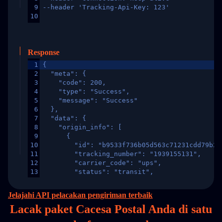
9
--header 'Tracking-Api-Key: 123'
10
Response
1
{
2
  "meta": {
3
    "code": 200,
4
    "type": "Success",
5
    "message": "Success"
6
  },
7
  "data": {
8
    "origin_info": [
9
      {
10
        "id": "b9533f736b05d563c71231cdd79b2a
11
        "tracking_number": "1939155131",
12
        "carrier_code": "ups",
13
        "status": "transit",
14
        "original_country": "China",
15
        "destination_country": "United States
Jelajahi API pelacakan pengiriman terbaik
16
        "itemTimeLength": 2,
Lacak paket Cacesa Postal Anda di
satu
17
        "weblink": "",
18
        "phone": null,