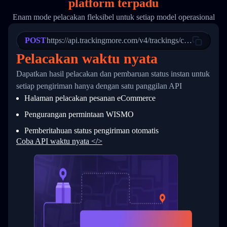
platform terpadu
19
        "trackinfo": [
20
          {
Enam mode pelacakan fleksibel untuk setiap model operasional
21
            "Date": "2017-03-08 04: 22: 00",
22
            "StatusDescription": "Departed Fa
POST
23
            "Details": "Departed Facility in 
https://api.trackingmore.com/v4/trackings/create
24
          },
Pelacakan waktu nyata
25
          {
26
            "Date": "2017-03-06 15:28:00",
Dapatkan hasil pelacakan dan pembaruan status instan untuk
27
            "StatusDescription": "Shipment pi
setiap pengiriman hanya dengan satu panggilan API
28
            "Details": "BEIJING-CHINA,PEOPLES
29
          }
Halaman pelacakan pesanan eCommerce
30
        ]
31
      }
Pengurangan permintaan WISMO
32
    ]
Pemberitahuan status pengiriman otomatis
33
  }
34
}
Coba API waktu nyata </>