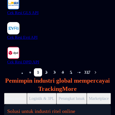
Cek Resi GLS API
Cek Resi Evri API
Cek Resi DPD API
1
2
3
4
5
337
More pages
Pemimpin industri global mempercayai
TrackingMore
Ritel online
Logistik & 3PL
Perangkat lunak
Marketplace
D
Solusi untuk industri ritel online