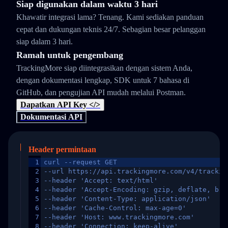
Siap digunakan dalam waktu 3 hari
Khawatir integrasi lama? Tenang. Kami sediakan panduan
cepat dan dukungan teknis 24/7. Sebagian besar pelanggan
siap dalam 3 hari.
Ramah untuk pengembang
TrackingMore siap diintegrasikan dengan sistem Anda,
dengan dokumentasi lengkap, SDK untuk 7 bahasa di
GitHub, dan pengujian API mudah melalui Postman.
Dapatkan API Key </>
Dokumentasi API
Header permintaan
1
curl --request GET
2
--url https://api.trackingmore.com/v4/trackin
3
--header 'Accept: text/html'
4
--header 'Accept-Encoding: gzip, deflate, br,
5
--header 'Content-Type: application/json'
6
--header 'Cache-Control: max-age=0'
7
--header 'Host: www.trackingmore.com'
8
--header 'Connection: keep-alive'