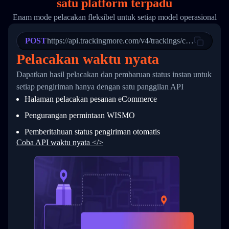
satu
platform terpadu
19
        "trackinfo": [
20
          {
Enam mode pelacakan fleksibel untuk setiap model operasional
21
            "Date": "2017-03-08 04: 22: 00",
22
            "StatusDescription": "Departed Fa
POST
23
            "Details": "Departed Facility in 
https://api.trackingmore.com/v4/trackings/create
24
          },
Pelacakan waktu nyata
25
          {
26
            "Date": "2017-03-06 15:28:00",
Dapatkan hasil pelacakan dan pembaruan status instan untuk
27
            "StatusDescription": "Shipment pi
setiap pengiriman hanya dengan satu panggilan API
28
            "Details": "BEIJING-CHINA,PEOPLES
29
          }
Halaman pelacakan pesanan eCommerce
30
        ]
31
      }
Pengurangan permintaan WISMO
32
    ]
Pemberitahuan status pengiriman otomatis
33
  }
34
}
Coba API waktu nyata </>