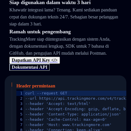
Siap digunakan dalam waktu 3 hari
Khawatir integrasi lama? Tenang. Kami sediakan panduan
cepat dan dukungan teknis 24/7. Sebagian besar pelanggan
siap dalam 3 hari.
Ramah untuk pengembang
TrackingMore siap diintegrasikan dengan sistem Anda,
dengan dokumentasi lengkap, SDK untuk 7 bahasa di
GitHub, dan pengujian API mudah melalui Postman.
Dapatkan API Key </>
Dokumentasi API
Header permintaan
1
curl --request GET
2
--url https://api.trackingmore.com/v4/trackin
3
--header 'Accept: text/html'
4
--header 'Accept-Encoding: gzip, deflate, br,
5
--header 'Content-Type: application/json'
6
--header 'Cache-Control: max-age=0'
7
--header 'Host: www.trackingmore.com'
8
--header 'Connection: keep-alive'