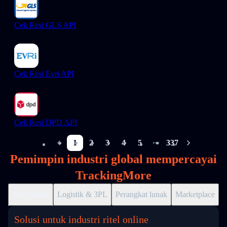
Cek Resi GLS API
Cek Resi Evri API
Cek Resi DPD API
1
2
3
4
5
337
More pages
Pemimpin industri global mempercayai
TrackingMore
Ritel online
Logistik & 3PL
Perangkat lunak
Marketplace
D
Solusi untuk industri ritel online