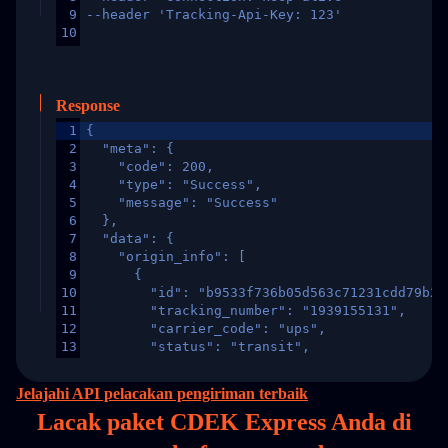
9
--header 'Tracking-Api-Key: 123'
10
Response
1
{
2
  "meta": {
3
    "code": 200,
4
    "type": "Success",
5
    "message": "Success"
6
  },
7
  "data": {
8
    "origin_info": [
9
      {
10
        "id": "b9533f736b05d563c71231cdd79b2a
11
        "tracking_number": "1939155131",
12
        "carrier_code": "ups",
13
        "status": "transit",
14
        "original_country": "China",
15
        "destination_country": "United States
Jelajahi API pelacakan pengiriman terbaik
16
        "itemTimeLength": 2,
Lacak paket CDEK Express Anda di
17
        "weblink": "",
18
        "phone": null,