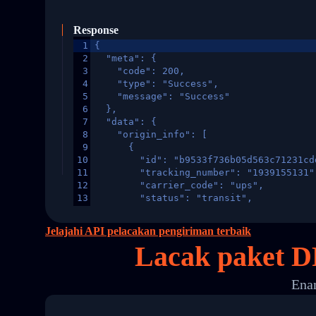
Response
1
{
2
  "meta": {
3
    "code": 200,
4
    "type": "Success",
5
    "message": "Success"
6
  },
7
  "data": {
8
    "origin_info": [
9
      {
10
        "id": "b9533f736b05d563c71231cd
11
        "tracking_number": "1939155131"
12
        "carrier_code": "ups",
13
        "status": "transit",
14
        "original_country": "China",
15
        "destination_country": "United 
Jelajahi API pelacakan pengiriman terbaik
16
        "itemTimeLength": 2,
Lacak paket D
17
        "weblink": "",
18
        "phone": null,
19
        "trackinfo": [
Enam
20
          {
21
            "Date": "2017-03-08 04: 22:
22
            "StatusDescription": "Depar