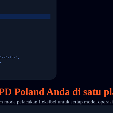
d79b2a57",
,
States",
PD Poland Anda di
satu
pl
 mode pelacakan fleksibel untuk setiap model operas
 00",
ted Facility in HONG KONG-HONG KONG",