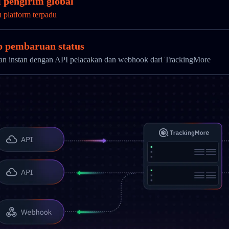
 pengirim global
u platform terpadu
ap pembaruan status
uan instan dengan API pelacakan dan webhook dari TrackingMore