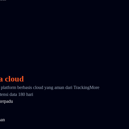
a cloud
i platform berbasis cloud yang aman dari TrackingMore
ensi data 180 hari
terpadu
nan