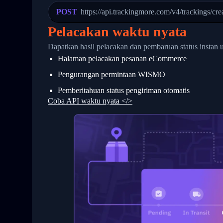
23
            "Details": "Departed Facili
POST
https://api.trackingmore.com/v4/trackings/cre
24
          },
25
          {
Pelacakan waktu nyata
26
            "Date": "2017-03-06 15:28:0
27
            "StatusDescription": "Shipm
Dapatkan hasil pelacakan dan pembaruan status instan 
28
            "Details": "BEIJING-CHINA,P
Halaman pelacakan pesanan eCommerce
29
          }
30
        ]
Pengurangan permintaan WISMO
31
      }
32
    ]
Pemberitahuan status pengiriman otomatis
33
  }
Coba API waktu nyata </>
34
}