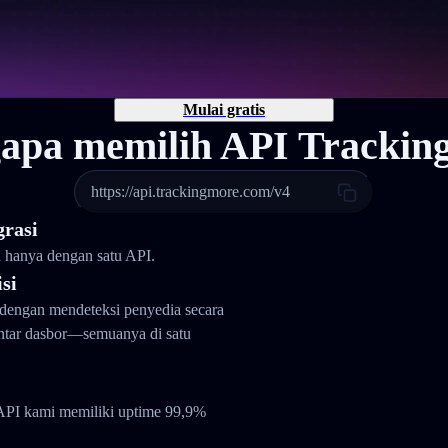
Mulai gratis
apa memilih API Trackin
https://api.trackingmore.com/v4
grasi
a hanya dengan satu API.
si
dengan mendeteksi penyedia secara
antar dasbor—semuanya di satu
API kami memiliki uptime 99,9%