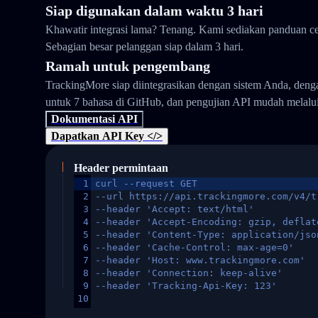
Siap digunakan dalam waktu 3 hari
Khawatir integrasi lama? Tenang. Kami sediakan panduan ce
Sebagian besar pelanggan siap dalam 3 hari.
Ramah untuk pengembang
TrackingMore siap diintegrasikan dengan sistem Anda, den
untuk 7 bahasa di GitHub, dan pengujian API mudah melalu
Dokumentasi API
Dapatkan API Key </>
Header permintaan
1
curl --request GET
2
--url https://api.trackingmore.com/v4/t
3
--header 'Accept: text/html'
4
--header 'Accept-Encoding: gzip, deflat
5
--header 'Content-Type: application/jso
6
--header 'Cache-Control: max-age=0'
7
--header 'Host: www.trackingmore.com'
8
--header 'Connection: keep-alive'
9
--header 'Tracking-Api-Key: 123'
10