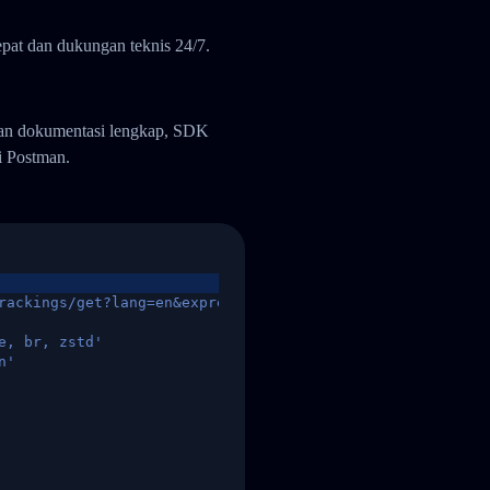
pat dan dukungan teknis 24/7.
gan dokumentasi lengkap, SDK
i Postman.
rackings/get?lang=en&express=ups&tracknumber=1939155131
e, br, zstd'
n'