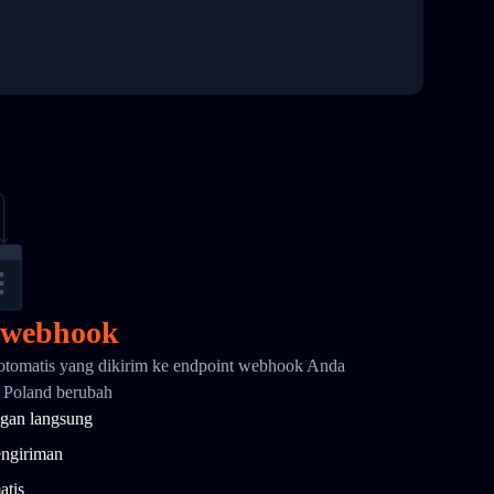
 webhook
otomatis yang dikirim ke endpoint webhook Anda
D Poland berubah
gan langsung
engiriman
atis