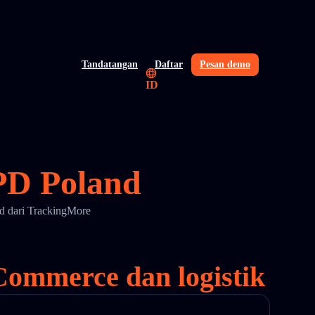
Tandatangan
Daftar
Pesan demo
ID
PD Poland
nd dari TrackingMore
Commerce dan logistik