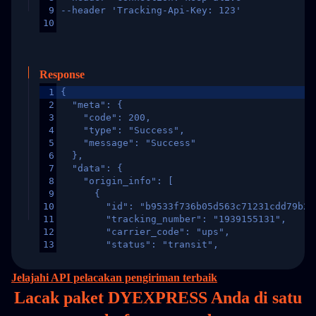
9
--header 'Tracking-Api-Key: 123'
10
Response
1
{
2
  "meta": {
3
    "code": 200,
4
    "type": "Success",
5
    "message": "Success"
6
  },
7
  "data": {
8
    "origin_info": [
9
      {
10
        "id": "b9533f736b05d563c71231cdd79b2a
11
        "tracking_number": "1939155131",
12
        "carrier_code": "ups",
13
        "status": "transit",
14
        "original_country": "China",
15
        "destination_country": "United States
Jelajahi API pelacakan pengiriman terbaik
16
        "itemTimeLength": 2,
Lacak paket DYEXPRESS Anda di
satu
17
        "weblink": "",
18
        "phone": null,