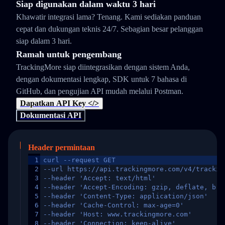
Siap digunakan dalam waktu 3 hari
Khawatir integrasi lama? Tenang. Kami sediakan panduan
cepat dan dukungan teknis 24/7. Sebagian besar pelanggan
siap dalam 3 hari.
Ramah untuk pengembang
TrackingMore siap diintegrasikan dengan sistem Anda,
dengan dokumentasi lengkap, SDK untuk 7 bahasa di
GitHub, dan pengujian API mudah melalui Postman.
Dapatkan API Key </>
Dokumentasi API
Header permintaan
1
curl --request GET
2
--url https://api.trackingmore.com/v4/trackin
3
--header 'Accept: text/html'
4
--header 'Accept-Encoding: gzip, deflate, br,
5
--header 'Content-Type: application/json'
6
--header 'Cache-Control: max-age=0'
7
--header 'Host: www.trackingmore.com'
8
--header 'Connection: keep-alive'