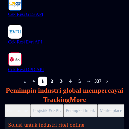
Cek Resi GLS API
Cek Resi Evri API
Cek Resi DPD API
1
2
3
4
5
337
More pages
Pemimpin industri global mempercayai
TrackingMore
Ritel online
Logistik & 3PL
Perangkat lunak
Marketplace
D
Solusi untuk industri ritel online