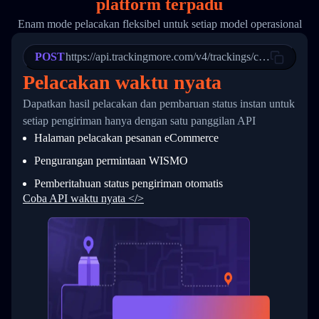
platform terpadu
19
        "trackinfo": [
20
          {
Enam mode pelacakan fleksibel untuk setiap model operasional
21
            "Date": "2017-03-08 04: 22: 00",
22
            "StatusDescription": "Departed Fa
POST
23
            "Details": "Departed Facility in 
https://api.trackingmore.com/v4/trackings/create
24
          },
Pelacakan waktu nyata
25
          {
26
            "Date": "2017-03-06 15:28:00",
Dapatkan hasil pelacakan dan pembaruan status instan untuk
27
            "StatusDescription": "Shipment pi
setiap pengiriman hanya dengan satu panggilan API
28
            "Details": "BEIJING-CHINA,PEOPLES
29
          }
Halaman pelacakan pesanan eCommerce
30
        ]
31
      }
Pengurangan permintaan WISMO
32
    ]
Pemberitahuan status pengiriman otomatis
33
  }
34
}
Coba API waktu nyata </>