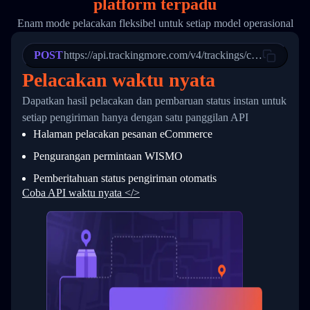
platform terpadu
19
        "trackinfo": [
20
          {
Enam mode pelacakan fleksibel untuk setiap model operasional
21
            "Date": "2017-03-08 04: 22: 00",
22
            "StatusDescription": "Departed Fa
POST
23
            "Details": "Departed Facility in 
https://api.trackingmore.com/v4/trackings/create
24
          },
Pelacakan waktu nyata
25
          {
26
            "Date": "2017-03-06 15:28:00",
Dapatkan hasil pelacakan dan pembaruan status instan untuk
27
            "StatusDescription": "Shipment pi
setiap pengiriman hanya dengan satu panggilan API
28
            "Details": "BEIJING-CHINA,PEOPLES
29
          }
Halaman pelacakan pesanan eCommerce
30
        ]
31
      }
Pengurangan permintaan WISMO
32
    ]
Pemberitahuan status pengiriman otomatis
33
  }
34
}
Coba API waktu nyata </>