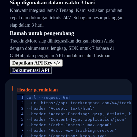
Siap digunakan dalam waktu 3 hari
Khawatir integrasi lama? Tenang. Kami sediakan panduan
cepat dan dukungan teknis 24/7. Sebagian besar pelanggan
siap dalam 3 hari.
Ramah untuk pengembang
TrackingMore siap diintegrasikan dengan sistem Anda,
dengan dokumentasi lengkap, SDK untuk 7 bahasa di
GitHub, dan pengujian API mudah melalui Postman.
Dapatkan API Key </>
Dokumentasi API
Header permintaan
1
curl --request GET
2
--url https://api.trackingmore.com/v4/trackin
3
--header 'Accept: text/html'
4
--header 'Accept-Encoding: gzip, deflate, br,
5
--header 'Content-Type: application/json'
6
--header 'Cache-Control: max-age=0'
7
--header 'Host: www.trackingmore.com'
8
--header 'Connection: keep-alive'