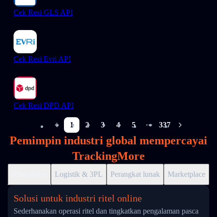
Cek Resi GLS API
Cek Resi Evri API
Cek Resi DPD API
1
2
3
4
5
337
More pages
Pemimpin industri global mempercayai
TrackingMore
Ritel online
Logistik & 3PL
Perangkat lunak
Marketplace
D
Solusi untuk industri ritel online
Sederhanakan operasi ritel dan tingkatkan pengalaman pasca