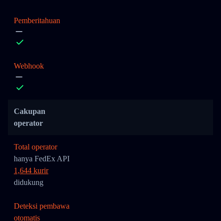
Pemberitahuan
Webhook
Cakupan
operator
Total operator
hanya FedEx API
1,644 kurir
didukung
Deteksi pembawa
otomatis