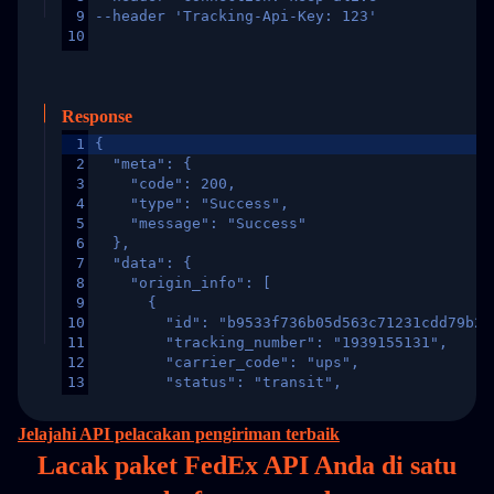
9
--header 'Tracking-Api-Key: 123'
10
Response
1
{
2
  "meta": {
3
    "code": 200,
4
    "type": "Success",
5
    "message": "Success"
6
  },
7
  "data": {
8
    "origin_info": [
9
      {
10
        "id": "b9533f736b05d563c71231cdd79b2a
11
        "tracking_number": "1939155131",
12
        "carrier_code": "ups",
13
        "status": "transit",
14
        "original_country": "China",
15
        "destination_country": "United States
Jelajahi API pelacakan pengiriman terbaik
16
        "itemTimeLength": 2,
Lacak paket FedEx API Anda di
satu
17
        "weblink": "",
18
        "phone": null,