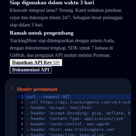
Siap digunakan dalam waktu 3 hari
Khawatir integrasi lama? Tenang. Kami sediakan panduan
cepat dan dukungan teknis 24/7. Sebagian besar pelanggan
siap dalam 3 hari.
Ramah untuk pengembang
TrackingMore siap diintegrasikan dengan sistem Anda,
dengan dokumentasi lengkap, SDK untuk 7 bahasa di
GitHub, dan pengujian API mudah melalui Postman.
Dapatkan API Key </>
Dokumentasi API
Header permintaan
1
curl --request GET
2
--url https://api.trackingmore.com/v4/trackin
3
--header 'Accept: text/html'
4
--header 'Accept-Encoding: gzip, deflate, br,
5
--header 'Content-Type: application/json'
6
--header 'Cache-Control: max-age=0'
7
--header 'Host: www.trackingmore.com'
8
--header 'Connection: keep-alive'