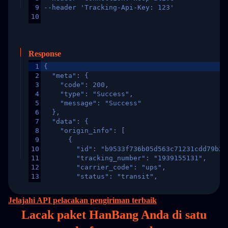
9
--header 'Tracking-Api-Key: 123'
10
Response
1
{
2
  "meta": {
3
    "code": 200,
4
    "type": "Success",
5
    "message": "Success"
6
  },
7
  "data": {
8
    "origin_info": [
9
      {
10
        "id": "b9533f736b05d563c71231cdd79b2a
11
        "tracking_number": "1939155131",
12
        "carrier_code": "ups",
13
        "status": "transit",
14
        "original_country": "China",
15
        "destination_country": "United States
Jelajahi API pelacakan pengiriman terbaik
16
        "itemTimeLength": 2,
Lacak paket HanBang Anda di
satu
17
        "weblink": "",
18
        "phone": null,