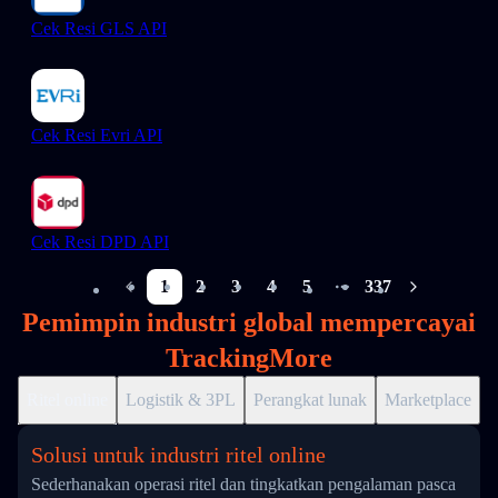
Cek Resi GLS API
Cek Resi Evri API
Cek Resi DPD API
1
2
3
4
5
337
More pages
Pemimpin industri global mempercayai
TrackingMore
Ritel online
Logistik & 3PL
Perangkat lunak
Marketplace
D
Solusi untuk industri ritel online
Sederhanakan operasi ritel dan tingkatkan pengalaman pasca