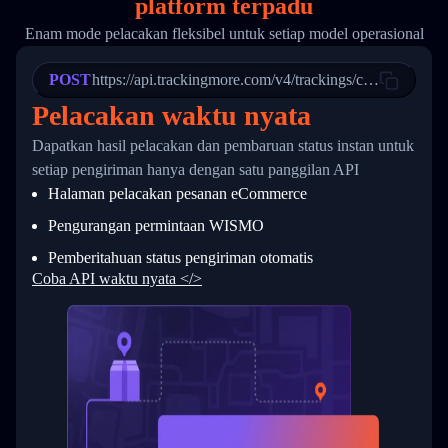
platform terpadu
19
        "trackinfo": [
20
          {
Enam mode pelacakan fleksibel untuk setiap model operasional
21
            "Date": "2017-03-08 04: 22: 00",
22
            "StatusDescription": "Departed Fa
POST
23
            "Details": "Departed Facility in 
https://api.trackingmore.com/v4/trackings/create
24
          },
Pelacakan waktu nyata
25
          {
26
            "Date": "2017-03-06 15:28:00",
Dapatkan hasil pelacakan dan pembaruan status instan untuk
27
            "StatusDescription": "Shipment pi
setiap pengiriman hanya dengan satu panggilan API
28
            "Details": "BEIJING-CHINA,PEOPLES
29
          }
Halaman pelacakan pesanan eCommerce
30
        ]
31
      }
Pengurangan permintaan WISMO
32
    ]
Pemberitahuan status pengiriman otomatis
33
  }
34
}
Coba API waktu nyata </>