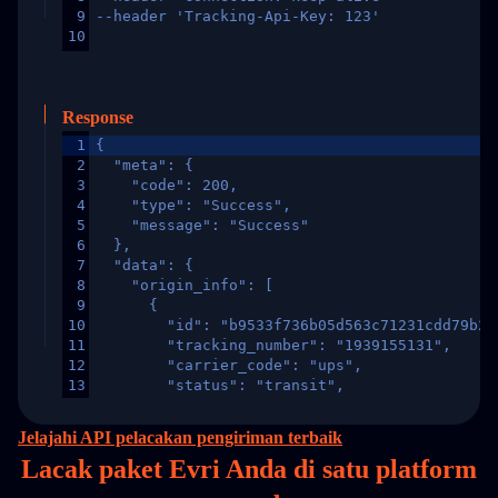
9
--header 'Tracking-Api-Key: 123'
10
Response
1
{
2
  "meta": {
3
    "code": 200,
4
    "type": "Success",
5
    "message": "Success"
6
  },
7
  "data": {
8
    "origin_info": [
9
      {
10
        "id": "b9533f736b05d563c71231cdd79b2a
11
        "tracking_number": "1939155131",
12
        "carrier_code": "ups",
13
        "status": "transit",
14
        "original_country": "China",
15
        "destination_country": "United States
Jelajahi API pelacakan pengiriman terbaik
16
        "itemTimeLength": 2,
Lacak paket Evri Anda di
satu
platform
17
        "weblink": "",
18
        "phone": null,