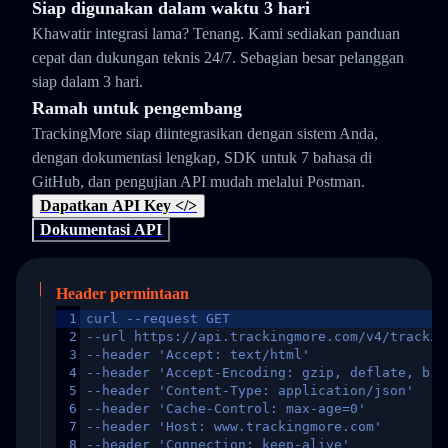
Siap digunakan dalam waktu 3 hari
Khawatir integrasi lama? Tenang. Kami sediakan panduan
cepat dan dukungan teknis 24/7. Sebagian besar pelanggan
siap dalam 3 hari.
Ramah untuk pengembang
TrackingMore siap diintegrasikan dengan sistem Anda,
dengan dokumentasi lengkap, SDK untuk 7 bahasa di
GitHub, dan pengujian API mudah melalui Postman.
Dapatkan API Key </>
Dokumentasi API
Header permintaan
1
curl --request GET
2
--url https://api.trackingmore.com/v4/trackin
3
--header 'Accept: text/html'
4
--header 'Accept-Encoding: gzip, deflate, br,
5
--header 'Content-Type: application/json'
6
--header 'Cache-Control: max-age=0'
7
--header 'Host: www.trackingmore.com'
8
--header 'Connection: keep-alive'