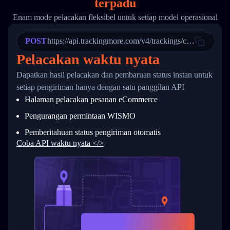
terpadu
19
        "trackinfo": [
20
          {
Enam mode pelacakan fleksibel untuk setiap model operasional
21
            "Date": "2017-03-08 04: 22: 00",
22
            "StatusDescription": "Departed Fa
POST
23
            "Details": "Departed Facility in 
https://api.trackingmore.com/v4/trackings/create
24
          },
Pelacakan waktu nyata
25
          {
26
            "Date": "2017-03-06 15:28:00",
Dapatkan hasil pelacakan dan pembaruan status instan untuk
27
            "StatusDescription": "Shipment pi
setiap pengiriman hanya dengan satu panggilan API
28
            "Details": "BEIJING-CHINA,PEOPLES
29
          }
Halaman pelacakan pesanan eCommerce
30
        ]
31
      }
Pengurangan permintaan WISMO
32
    ]
Pemberitahuan status pengiriman otomatis
33
  }
34
}
Coba API waktu nyata </>