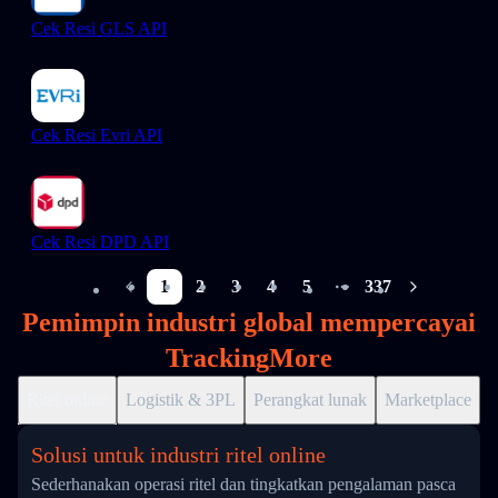
Cek Resi GLS API
Cek Resi Evri API
Cek Resi DPD API
1
2
3
4
5
337
More pages
Pemimpin industri global mempercayai
TrackingMore
Ritel online
Logistik & 3PL
Perangkat lunak
Marketplace
D
Solusi untuk industri ritel online
Sederhanakan operasi ritel dan tingkatkan pengalaman pasca