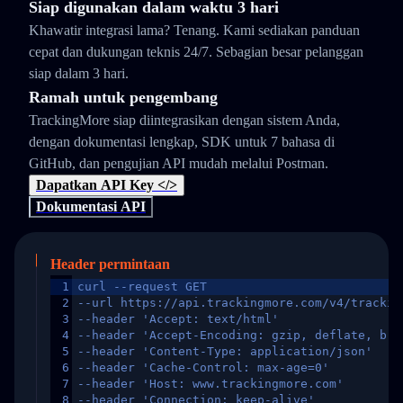
Siap digunakan dalam waktu 3 hari
Khawatir integrasi lama? Tenang. Kami sediakan panduan
cepat dan dukungan teknis 24/7. Sebagian besar pelanggan
siap dalam 3 hari.
Ramah untuk pengembang
TrackingMore siap diintegrasikan dengan sistem Anda,
dengan dokumentasi lengkap, SDK untuk 7 bahasa di
GitHub, dan pengujian API mudah melalui Postman.
Dapatkan API Key </>
Dokumentasi API
Header permintaan
1
curl --request GET
2
--url https://api.trackingmore.com/v4/trackin
3
--header 'Accept: text/html'
4
--header 'Accept-Encoding: gzip, deflate, br,
5
--header 'Content-Type: application/json'
6
--header 'Cache-Control: max-age=0'
7
--header 'Host: www.trackingmore.com'
8
--header 'Connection: keep-alive'