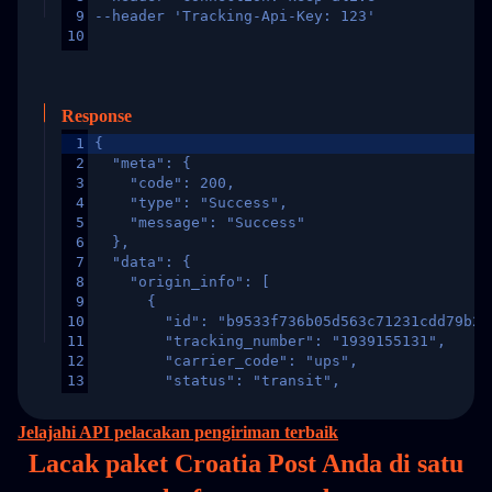
9
--header 'Tracking-Api-Key: 123'
10
Response
1
{
2
  "meta": {
3
    "code": 200,
4
    "type": "Success",
5
    "message": "Success"
6
  },
7
  "data": {
8
    "origin_info": [
9
      {
10
        "id": "b9533f736b05d563c71231cdd79b2a
11
        "tracking_number": "1939155131",
12
        "carrier_code": "ups",
13
        "status": "transit",
14
        "original_country": "China",
15
        "destination_country": "United States
Jelajahi API pelacakan pengiriman terbaik
16
        "itemTimeLength": 2,
Lacak paket Croatia Post Anda di
satu
17
        "weblink": "",
18
        "phone": null,