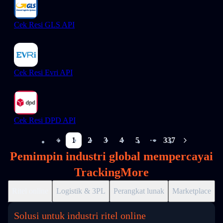
Cek Resi GLS API
Cek Resi Evri API
Cek Resi DPD API
1
2
3
4
5
337
More pages
Pemimpin industri global mempercayai
TrackingMore
Ritel online
Logistik & 3PL
Perangkat lunak
Marketplace
D
Solusi untuk industri ritel online