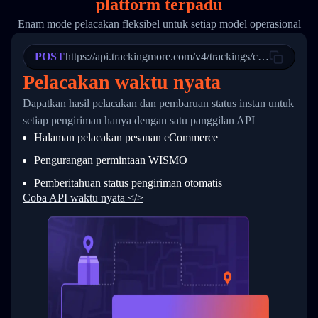
platform terpadu
19
        "trackinfo": [
20
          {
Enam mode pelacakan fleksibel untuk setiap model operasional
21
            "Date": "2017-03-08 04: 22: 00",
22
            "StatusDescription": "Departed Fa
POST
23
            "Details": "Departed Facility in 
https://api.trackingmore.com/v4/trackings/create
24
          },
Pelacakan waktu nyata
25
          {
26
            "Date": "2017-03-06 15:28:00",
Dapatkan hasil pelacakan dan pembaruan status instan untuk
27
            "StatusDescription": "Shipment pi
setiap pengiriman hanya dengan satu panggilan API
28
            "Details": "BEIJING-CHINA,PEOPLES
29
          }
Halaman pelacakan pesanan eCommerce
30
        ]
31
      }
Pengurangan permintaan WISMO
32
    ]
Pemberitahuan status pengiriman otomatis
33
  }
34
}
Coba API waktu nyata </>