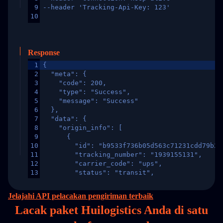
9
--header 'Tracking-Api-Key: 123'
10
Response
1
{
2
  "meta": {
3
    "code": 200,
4
    "type": "Success",
5
    "message": "Success"
6
  },
7
  "data": {
8
    "origin_info": [
9
      {
10
        "id": "b9533f736b05d563c71231cdd79b2a
11
        "tracking_number": "1939155131",
12
        "carrier_code": "ups",
13
        "status": "transit",
14
        "original_country": "China",
15
        "destination_country": "United States
Jelajahi API pelacakan pengiriman terbaik
16
        "itemTimeLength": 2,
Lacak paket Huilogistics Anda di
satu
17
        "weblink": "",
18
        "phone": null,