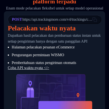
platform terpadu
19
        "trackinfo": [
20
          {
Enam mode pelacakan fleksibel untuk setiap model operasional
21
            "Date": "2017-03-08 04: 22: 00",
22
            "StatusDescription": "Departed Fa
POST
23
            "Details": "Departed Facility in 
https://api.trackingmore.com/v4/trackings/create
24
          },
Pelacakan waktu nyata
25
          {
26
            "Date": "2017-03-06 15:28:00",
Dapatkan hasil pelacakan dan pembaruan status instan untuk
27
            "StatusDescription": "Shipment pi
setiap pengiriman hanya dengan satu panggilan API
28
            "Details": "BEIJING-CHINA,PEOPLES
29
          }
Halaman pelacakan pesanan eCommerce
30
        ]
31
      }
Pengurangan permintaan WISMO
32
    ]
Pemberitahuan status pengiriman otomatis
33
  }
34
}
Coba API waktu nyata </>