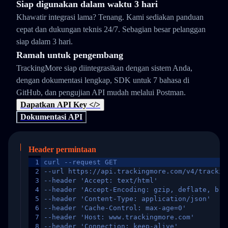
Siap digunakan dalam waktu 3 hari
Khawatir integrasi lama? Tenang. Kami sediakan panduan
cepat dan dukungan teknis 24/7. Sebagian besar pelanggan
siap dalam 3 hari.
Ramah untuk pengembang
TrackingMore siap diintegrasikan dengan sistem Anda,
dengan dokumentasi lengkap, SDK untuk 7 bahasa di
GitHub, dan pengujian API mudah melalui Postman.
Dapatkan API Key </>
Dokumentasi API
Header permintaan
1
curl --request GET
2
--url https://api.trackingmore.com/v4/trackin
3
--header 'Accept: text/html'
4
--header 'Accept-Encoding: gzip, deflate, br,
5
--header 'Content-Type: application/json'
6
--header 'Cache-Control: max-age=0'
7
--header 'Host: www.trackingmore.com'
8
--header 'Connection: keep-alive'