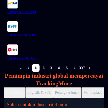
Cek Resi GLS API
Cek Resi Evri API
Cek Resi DPD API
1
2
3
4
5
337
More pages
Pemimpin industri global mempercayai
TrackingMore
Ritel online
Logistik & 3PL
Perangkat lunak
Marketplace
D
Solusi untuk industri ritel online