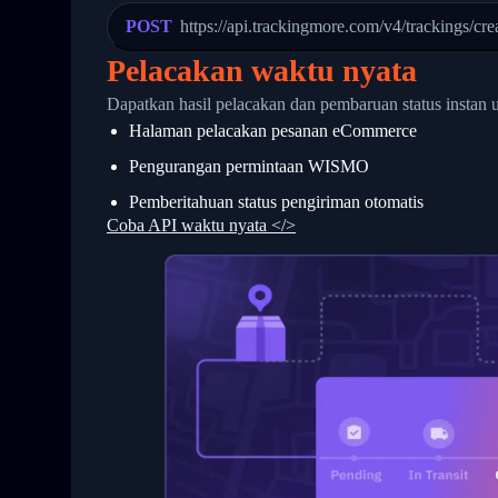
23
            "Details": "Departed Facili
POST
https://api.trackingmore.com/v4/trackings/cre
24
          },
25
          {
Pelacakan waktu nyata
26
            "Date": "2017-03-06 15:28:0
27
            "StatusDescription": "Shipm
Dapatkan hasil pelacakan dan pembaruan status instan 
28
            "Details": "BEIJING-CHINA,P
Halaman pelacakan pesanan eCommerce
29
          }
30
        ]
Pengurangan permintaan WISMO
31
      }
32
    ]
Pemberitahuan status pengiriman otomatis
33
  }
Coba API waktu nyata </>
34
}