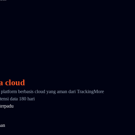
a cloud
i platform berbasis cloud yang aman dari TrackingMore
ensi data 180 hari
terpadu
nan