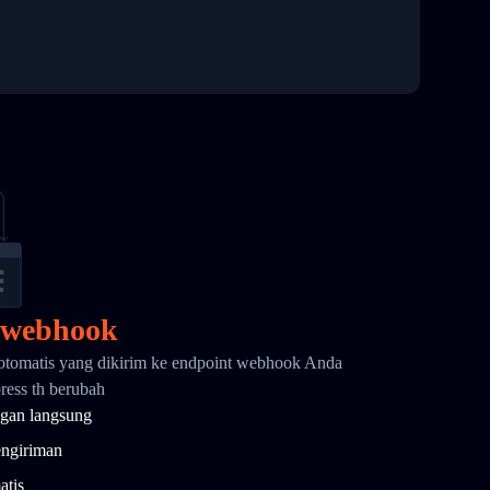
 webhook
otomatis yang dikirim ke endpoint webhook Anda
press th berubah
gan langsung
engiriman
atis