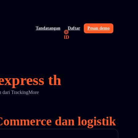
Tandatangan
Daftar
Pesan demo
ID
express th
th dari TrackingMore
eCommerce dan logistik