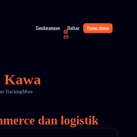
Tandatangan
Daftar
Pesan demo
ID
n Kawa
dari TrackingMore
merce dan logistik