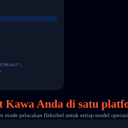
d79b2a57",
,
States",
t Kawa Anda di
satu
platf
 mode pelacakan fleksibel untuk setiap model operas
 00",
ted Facility in HONG KONG-HONG KONG",