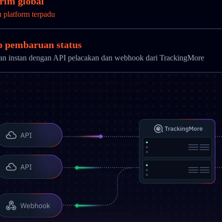
rim global
u platform terpadu
ap pembaruan status
uan instan dengan API pelacakan dan webhook dari TrackingMore