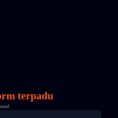
orm terpadu
ional