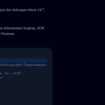
pat dan dukungan teknis 24/7.
gan dokumentasi lengkap, SDK
i Postman.
rackings/get?lang=en&express=ups&tracknumber=1939155131
e, br, zstd'
n'