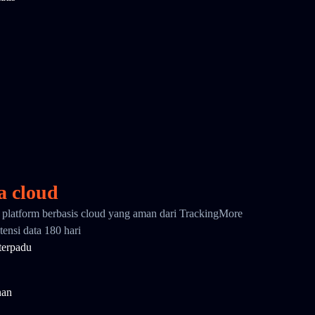
a cloud
i platform berbasis cloud yang aman dari TrackingMore
ensi data 180 hari
terpadu
nan