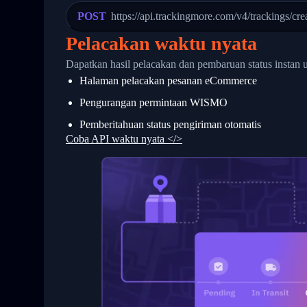
23
            "Details": "Departed Facili
POST
https://api.trackingmore.com/v4/trackings/cre
24
          },
25
          {
Pelacakan waktu nyata
26
            "Date": "2017-03-06 15:28:0
27
            "StatusDescription": "Shipm
Dapatkan hasil pelacakan dan pembaruan status instan 
28
            "Details": "BEIJING-CHINA,P
Halaman pelacakan pesanan eCommerce
29
          }
30
        ]
Pengurangan permintaan WISMO
31
      }
32
    ]
Pemberitahuan status pengiriman otomatis
33
  }
Coba API waktu nyata </>
34
}