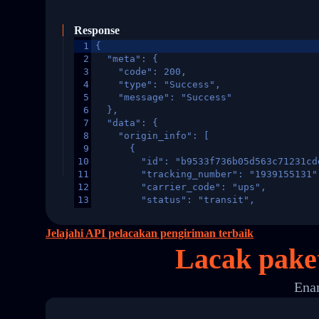
Response
1
{
2
  "meta": {
3
    "code": 200,
4
    "type": "Success",
5
    "message": "Success"
6
  },
7
  "data": {
8
    "origin_info": [
9
      {
10
        "id": "b9533f736b05d563c71231cd
11
        "tracking_number": "1939155131"
12
        "carrier_code": "ups",
13
        "status": "transit",
14
        "original_country": "China",
15
        "destination_country": "United 
Jelajahi API pelacakan pengiriman terbaik
16
        "itemTimeLength": 2,
Lacak pake
17
        "weblink": "",
18
        "phone": null,
19
        "trackinfo": [
Enam
20
          {
21
            "Date": "2017-03-08 04: 22:
22
            "StatusDescription": "Depar