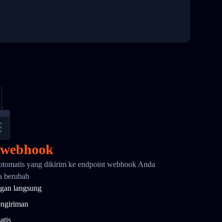
 webhook
otomatis yang dikirim ke endpoint webhook Anda
wa berubah
gan langsung
engiriman
atis