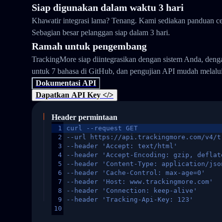
Siap digunakan dalam waktu 3 hari
Khawatir integrasi lama? Tenang. Kami sediakan panduan ce
Sebagian besar pelanggan siap dalam 3 hari.
Ramah untuk pengembang
TrackingMore siap diintegrasikan dengan sistem Anda, den
untuk 7 bahasa di GitHub, dan pengujian API mudah melalu
Dokumentasi API
Dapatkan API Key </>
Header permintaan
1
curl --request GET
2
--url https://api.trackingmore.com/v4/t
3
--header 'Accept: text/html'
4
--header 'Accept-Encoding: gzip, deflat
5
--header 'Content-Type: application/jso
6
--header 'Cache-Control: max-age=0'
7
--header 'Host: www.trackingmore.com'
8
--header 'Connection: keep-alive'
9
--header 'Tracking-Api-Key: 123'
10