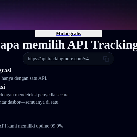
Mulai gratis
apa memilih API Trackin
https://api.trackingmore.com/v4
grasi
a hanya dengan satu API.
si
dengan mendeteksi penyedia secara
antar dasbor—semuanya di satu
API kami memiliki uptime 99,9%