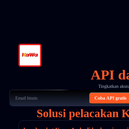
API d
Tingkatkan akura
Coba API gratis
Solusi pelacakan 