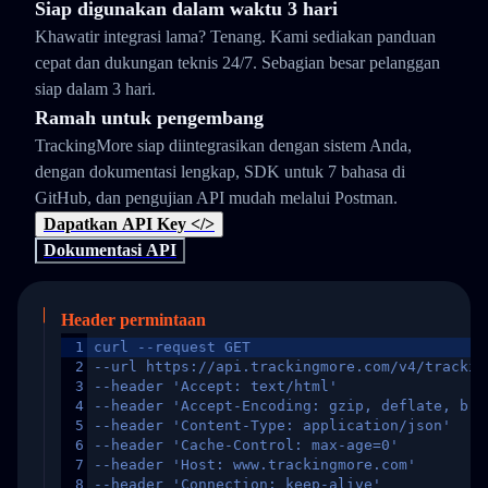
Siap digunakan dalam waktu 3 hari
Khawatir integrasi lama? Tenang. Kami sediakan panduan
cepat dan dukungan teknis 24/7. Sebagian besar pelanggan
siap dalam 3 hari.
Ramah untuk pengembang
TrackingMore siap diintegrasikan dengan sistem Anda,
dengan dokumentasi lengkap, SDK untuk 7 bahasa di
GitHub, dan pengujian API mudah melalui Postman.
Dapatkan API Key </>
Dokumentasi API
Header permintaan
1
curl --request GET
2
--url https://api.trackingmore.com/v4/trackin
3
--header 'Accept: text/html'
4
--header 'Accept-Encoding: gzip, deflate, br,
5
--header 'Content-Type: application/json'
6
--header 'Cache-Control: max-age=0'
7
--header 'Host: www.trackingmore.com'
8
--header 'Connection: keep-alive'