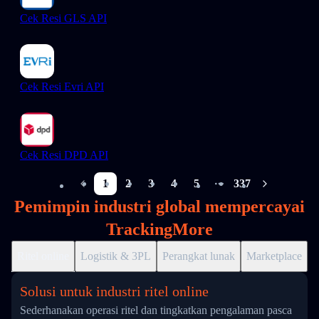
Cek Resi GLS API
Cek Resi Evri API
Cek Resi DPD API
1
2
3
4
5
337
More pages
Pemimpin industri global mempercayai
TrackingMore
Ritel online
Logistik & 3PL
Perangkat lunak
Marketplace
D
Solusi untuk industri ritel online
Sederhanakan operasi ritel dan tingkatkan pengalaman pasca