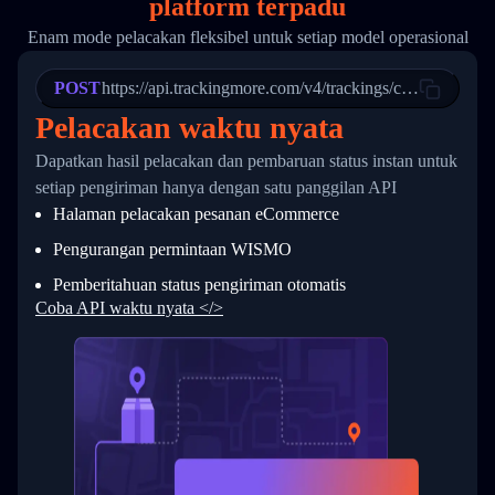
platform terpadu
19
        "trackinfo": [
20
          {
Enam mode pelacakan fleksibel untuk setiap model operasional
21
            "Date": "2017-03-08 04: 22: 00",
22
            "StatusDescription": "Departed Fa
POST
23
            "Details": "Departed Facility in 
https://api.trackingmore.com/v4/trackings/create
24
          },
Pelacakan waktu nyata
25
          {
26
            "Date": "2017-03-06 15:28:00",
Dapatkan hasil pelacakan dan pembaruan status instan untuk
27
            "StatusDescription": "Shipment pi
setiap pengiriman hanya dengan satu panggilan API
28
            "Details": "BEIJING-CHINA,PEOPLES
29
          }
Halaman pelacakan pesanan eCommerce
30
        ]
31
      }
Pengurangan permintaan WISMO
32
    ]
Pemberitahuan status pengiriman otomatis
33
  }
34
}
Coba API waktu nyata </>