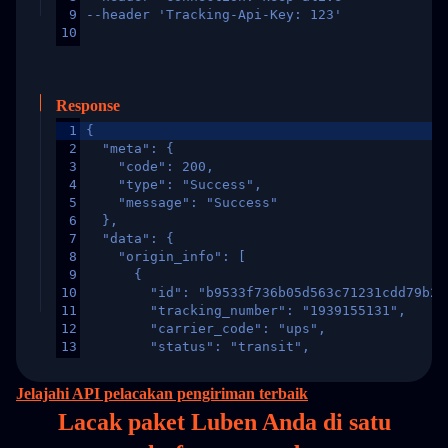
9
--header 'Tracking-Api-Key: 123'
10
Response
1
{
2
  "meta": {
3
    "code": 200,
4
    "type": "Success",
5
    "message": "Success"
6
  },
7
  "data": {
8
    "origin_info": [
9
      {
10
        "id": "b9533f736b05d563c71231cdd79b2a
11
        "tracking_number": "1939155131",
12
        "carrier_code": "ups",
13
        "status": "transit",
14
        "original_country": "China",
15
        "destination_country": "United States
Jelajahi API pelacakan pengiriman terbaik
16
        "itemTimeLength": 2,
Lacak paket Luben Anda di
satu
17
        "weblink": "",
18
        "phone": null,