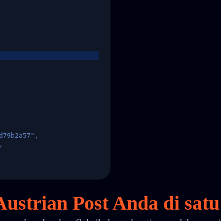
d79b2a57",
,
States",
ustrian Post Anda di
satu