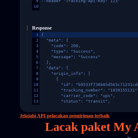
9
--header 'Tracking-Api-Key: 123'
10
Response
1
{
2
  "meta": {
3
    "code": 200,
4
    "type": "Success",
5
    "message": "Success"
6
  },
7
  "data": {
8
    "origin_info": [
9
      {
10
        "id": "b9533f736b05d563c71231cd
11
        "tracking_number": "1939155131"
12
        "carrier_code": "ups",
13
        "status": "transit",
14
        "original_country": "China",
15
        "destination_country": "United 
Jelajahi API pelacakan pengiriman terbaik
16
        "itemTimeLength": 2,
Lacak paket My A
17
        "weblink": "",
18
        "phone": null,
19
        "trackinfo": [