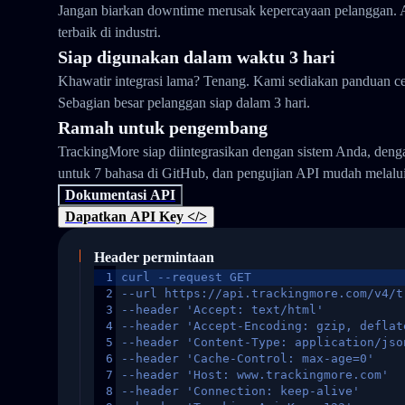
Jangan biarkan downtime merusak kepercayaan pelanggan. 
terbaik di industri.
Siap digunakan dalam waktu 3 hari
Khawatir integrasi lama? Tenang. Kami sediakan panduan ce
Sebagian besar pelanggan siap dalam 3 hari.
Ramah untuk pengembang
TrackingMore siap diintegrasikan dengan sistem Anda, den
untuk 7 bahasa di GitHub, dan pengujian API mudah melalu
Dokumentasi API
Dapatkan API Key </>
Header permintaan
1
curl --request GET
2
--url https://api.trackingmore.com/v4/t
3
--header 'Accept: text/html'
4
--header 'Accept-Encoding: gzip, deflat
5
--header 'Content-Type: application/jso
6
--header 'Cache-Control: max-age=0'
7
--header 'Host: www.trackingmore.com'
8
--header 'Connection: keep-alive'