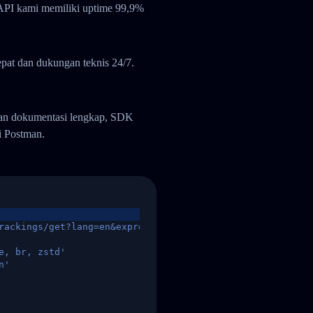
API kami memiliki uptime 99,9%
pat dan dukungan teknis 24/7.
gan dokumentasi lengkap, SDK
i Postman.
rackings/get?lang=en&express=ups&tracknumber=1939155131
e, br, zstd'
n'