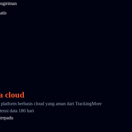
engiriman
atis
a cloud
i platform berbasis cloud yang aman dari TrackingMore
ensi data 180 hari
terpadu