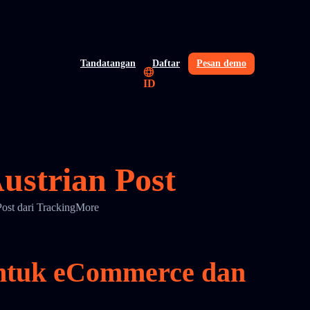
Tandatangan
Daftar
Pesan demo
ID
ustrian Post
Post dari TrackingMore
untuk eCommerce dan