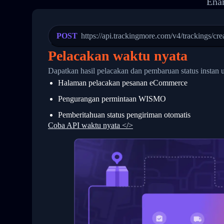
Enam
20
          {
21
            "Date": "2017-03-08 04: 22:
22
            "StatusDescription": "Depar
23
            "Details": "Departed Facili
POST
https://api.trackingmore.com/v4/trackings/cre
24
          },
25
          {
Pelacakan waktu nyata
26
            "Date": "2017-03-06 15:28:0
27
            "StatusDescription": "Shipm
Dapatkan hasil pelacakan dan pembaruan status instan 
28
            "Details": "BEIJING-CHINA,P
Halaman pelacakan pesanan eCommerce
29
          }
30
        ]
Pengurangan permintaan WISMO
31
      }
32
    ]
Pemberitahuan status pengiriman otomatis
33
  }
Coba API waktu nyata </>
34
}