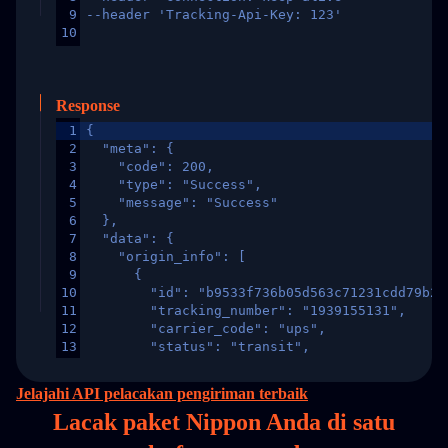
9
--header 'Tracking-Api-Key: 123'
10
Response
1
{
2
  "meta": {
3
    "code": 200,
4
    "type": "Success",
5
    "message": "Success"
6
  },
7
  "data": {
8
    "origin_info": [
9
      {
10
        "id": "b9533f736b05d563c71231cdd79b2a
11
        "tracking_number": "1939155131",
12
        "carrier_code": "ups",
13
        "status": "transit",
14
        "original_country": "China",
15
        "destination_country": "United States
Jelajahi API pelacakan pengiriman terbaik
16
        "itemTimeLength": 2,
Lacak paket Nippon Anda di
satu
17
        "weblink": "",
18
        "phone": null,