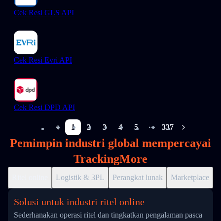
Cek Resi GLS API
Cek Resi Evri API
Cek Resi DPD API
1
2
3
4
5
337
More pages
Pemimpin industri global mempercayai
TrackingMore
Ritel online
Logistik & 3PL
Perangkat lunak
Marketplace
D
Solusi untuk industri ritel online
Sederhanakan operasi ritel dan tingkatkan pengalaman pasca