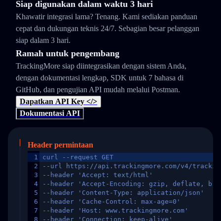
Siap digunakan dalam waktu 3 hari
Khawatir integrasi lama? Tenang. Kami sediakan panduan
cepat dan dukungan teknis 24/7. Sebagian besar pelanggan
siap dalam 3 hari.
Ramah untuk pengembang
TrackingMore siap diintegrasikan dengan sistem Anda,
dengan dokumentasi lengkap, SDK untuk 7 bahasa di
GitHub, dan pengujian API mudah melalui Postman.
Dapatkan API Key </>
Dokumentasi API
Header permintaan
1
curl --request GET
2
--url https://api.trackingmore.com/v4/trackin
3
--header 'Accept: text/html'
4
--header 'Accept-Encoding: gzip, deflate, br,
5
--header 'Content-Type: application/json'
6
--header 'Cache-Control: max-age=0'
7
--header 'Host: www.trackingmore.com'
8
--header 'Connection: keep-alive'