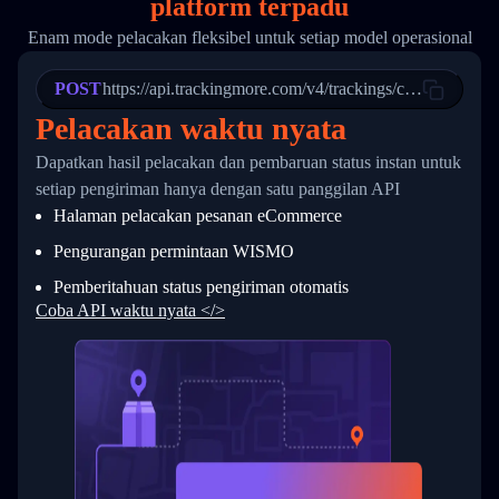
platform terpadu
19
        "trackinfo": [
20
          {
Enam mode pelacakan fleksibel untuk setiap model operasional
21
            "Date": "2017-03-08 04: 22: 00",
22
            "StatusDescription": "Departed Fa
POST
23
            "Details": "Departed Facility in 
https://api.trackingmore.com/v4/trackings/create
24
          },
Pelacakan waktu nyata
25
          {
26
            "Date": "2017-03-06 15:28:00",
Dapatkan hasil pelacakan dan pembaruan status instan untuk
27
            "StatusDescription": "Shipment pi
setiap pengiriman hanya dengan satu panggilan API
28
            "Details": "BEIJING-CHINA,PEOPLES
29
          }
Halaman pelacakan pesanan eCommerce
30
        ]
31
      }
Pengurangan permintaan WISMO
32
    ]
Pemberitahuan status pengiriman otomatis
33
  }
34
}
Coba API waktu nyata </>