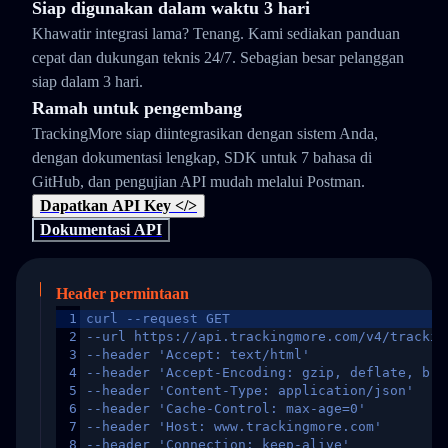
Siap digunakan dalam waktu 3 hari
Khawatir integrasi lama? Tenang. Kami sediakan panduan
cepat dan dukungan teknis 24/7. Sebagian besar pelanggan
siap dalam 3 hari.
Ramah untuk pengembang
TrackingMore siap diintegrasikan dengan sistem Anda,
dengan dokumentasi lengkap, SDK untuk 7 bahasa di
GitHub, dan pengujian API mudah melalui Postman.
Dapatkan API Key </>
Dokumentasi API
Header permintaan
1
curl --request GET
2
--url https://api.trackingmore.com/v4/trackin
3
--header 'Accept: text/html'
4
--header 'Accept-Encoding: gzip, deflate, br,
5
--header 'Content-Type: application/json'
6
--header 'Cache-Control: max-age=0'
7
--header 'Host: www.trackingmore.com'
8
--header 'Connection: keep-alive'