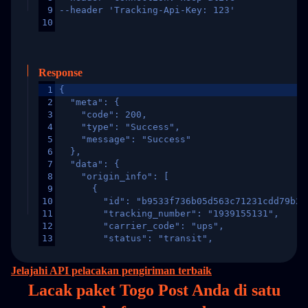
9
--header 'Tracking-Api-Key: 123'
10
Response
1
{
2
  "meta": {
3
    "code": 200,
4
    "type": "Success",
5
    "message": "Success"
6
  },
7
  "data": {
8
    "origin_info": [
9
      {
10
        "id": "b9533f736b05d563c71231cdd79b2a
11
        "tracking_number": "1939155131",
12
        "carrier_code": "ups",
13
        "status": "transit",
14
        "original_country": "China",
15
        "destination_country": "United States
Jelajahi API pelacakan pengiriman terbaik
16
        "itemTimeLength": 2,
Lacak paket Togo Post Anda di
satu
17
        "weblink": "",
18
        "phone": null,