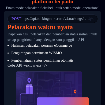
platform terpadu
19
        "trackinfo": [
20
          {
Enam mode pelacakan fleksibel untuk setiap model operasional
21
            "Date": "2017-03-08 04: 22: 00",
22
            "StatusDescription": "Departed Fa
POST
23
            "Details": "Departed Facility in 
https://api.trackingmore.com/v4/trackings/create
24
          },
Pelacakan waktu nyata
25
          {
26
            "Date": "2017-03-06 15:28:00",
Dapatkan hasil pelacakan dan pembaruan status instan untuk
27
            "StatusDescription": "Shipment pi
setiap pengiriman hanya dengan satu panggilan API
28
            "Details": "BEIJING-CHINA,PEOPLES
29
          }
Halaman pelacakan pesanan eCommerce
30
        ]
31
      }
Pengurangan permintaan WISMO
32
    ]
Pemberitahuan status pengiriman otomatis
33
  }
34
}
Coba API waktu nyata </>