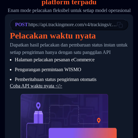
platform terpadu
19
        "trackinfo": [
20
          {
Enam mode pelacakan fleksibel untuk setiap model operasional
21
            "Date": "2017-03-08 04: 22: 00",
22
            "StatusDescription": "Departed Fa
POST
23
            "Details": "Departed Facility in 
https://api.trackingmore.com/v4/trackings/create
24
          },
Pelacakan waktu nyata
25
          {
26
            "Date": "2017-03-06 15:28:00",
Dapatkan hasil pelacakan dan pembaruan status instan untuk
27
            "StatusDescription": "Shipment pi
setiap pengiriman hanya dengan satu panggilan API
28
            "Details": "BEIJING-CHINA,PEOPLES
29
          }
Halaman pelacakan pesanan eCommerce
30
        ]
31
      }
Pengurangan permintaan WISMO
32
    ]
Pemberitahuan status pengiriman otomatis
33
  }
34
}
Coba API waktu nyata </>