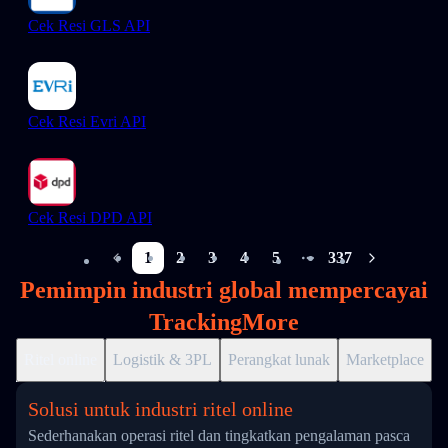
Cek Resi GLS API
Cek Resi Evri API
Cek Resi DPD API
1
2
3
4
5
337
More pages
Pemimpin industri global mempercayai
TrackingMore
Ritel online
Logistik & 3PL
Perangkat lunak
Marketplace
D
Solusi untuk industri ritel online
Sederhanakan operasi ritel dan tingkatkan pengalaman pasca