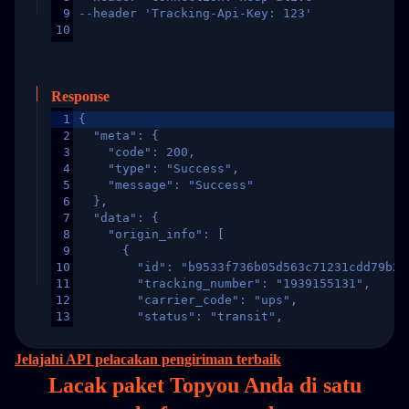
9
--header 'Tracking-Api-Key: 123'
10
Response
1
{
2
  "meta": {
3
    "code": 200,
4
    "type": "Success",
5
    "message": "Success"
6
  },
7
  "data": {
8
    "origin_info": [
9
      {
10
        "id": "b9533f736b05d563c71231cdd79b2a
11
        "tracking_number": "1939155131",
12
        "carrier_code": "ups",
13
        "status": "transit",
14
        "original_country": "China",
15
        "destination_country": "United States
Jelajahi API pelacakan pengiriman terbaik
16
        "itemTimeLength": 2,
Lacak paket Topyou Anda di
satu
17
        "weblink": "",
18
        "phone": null,