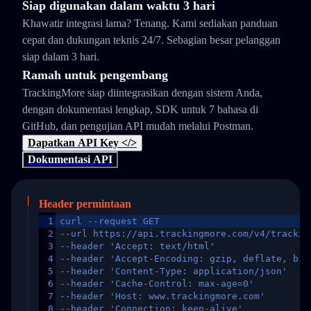
Siap digunakan dalam waktu 3 hari
Khawatir integrasi lama? Tenang. Kami sediakan panduan
cepat dan dukungan teknis 24/7. Sebagian besar pelanggan
siap dalam 3 hari.
Ramah untuk pengembang
TrackingMore siap diintegrasikan dengan sistem Anda,
dengan dokumentasi lengkap, SDK untuk 7 bahasa di
GitHub, dan pengujian API mudah melalui Postman.
Dapatkan API Key </>
Dokumentasi API
Header permintaan
1
curl --request GET
2
--url https://api.trackingmore.com/v4/trackin
3
--header 'Accept: text/html'
4
--header 'Accept-Encoding: gzip, deflate, br,
5
--header 'Content-Type: application/json'
6
--header 'Cache-Control: max-age=0'
7
--header 'Host: www.trackingmore.com'
8
--header 'Connection: keep-alive'