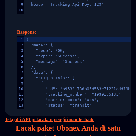
9
--header 'Tracking-Api-Key: 123'
10
Response
1
{
2
  "meta": {
3
    "code": 200,
4
    "type": "Success",
5
    "message": "Success"
6
  },
7
  "data": {
8
    "origin_info": [
9
      {
10
        "id": "b9533f736b05d563c71231cdd79b2a
11
        "tracking_number": "1939155131",
12
        "carrier_code": "ups",
13
        "status": "transit",
14
        "original_country": "China",
15
        "destination_country": "United States
Jelajahi API pelacakan pengiriman terbaik
16
        "itemTimeLength": 2,
Lacak paket Ubonex Anda di
satu
17
        "weblink": "",
18
        "phone": null,