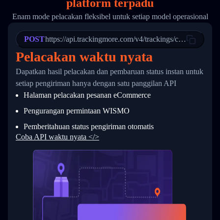
platform terpadu
19
        "trackinfo": [
20
          {
Enam mode pelacakan fleksibel untuk setiap model operasional
21
            "Date": "2017-03-08 04: 22: 00",
22
            "StatusDescription": "Departed Fa
POST
23
            "Details": "Departed Facility in 
https://api.trackingmore.com/v4/trackings/create
24
          },
Pelacakan waktu nyata
25
          {
26
            "Date": "2017-03-06 15:28:00",
Dapatkan hasil pelacakan dan pembaruan status instan untuk
27
            "StatusDescription": "Shipment pi
setiap pengiriman hanya dengan satu panggilan API
28
            "Details": "BEIJING-CHINA,PEOPLES
29
          }
Halaman pelacakan pesanan eCommerce
30
        ]
31
      }
Pengurangan permintaan WISMO
32
    ]
Pemberitahuan status pengiriman otomatis
33
  }
34
}
Coba API waktu nyata </>