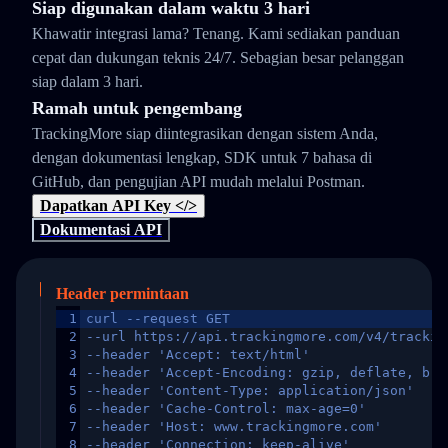
Siap digunakan dalam waktu 3 hari
Khawatir integrasi lama? Tenang. Kami sediakan panduan
cepat dan dukungan teknis 24/7. Sebagian besar pelanggan
siap dalam 3 hari.
Ramah untuk pengembang
TrackingMore siap diintegrasikan dengan sistem Anda,
dengan dokumentasi lengkap, SDK untuk 7 bahasa di
GitHub, dan pengujian API mudah melalui Postman.
Dapatkan API Key </>
Dokumentasi API
Header permintaan
1
curl --request GET
2
--url https://api.trackingmore.com/v4/trackin
3
--header 'Accept: text/html'
4
--header 'Accept-Encoding: gzip, deflate, br,
5
--header 'Content-Type: application/json'
6
--header 'Cache-Control: max-age=0'
7
--header 'Host: www.trackingmore.com'
8
--header 'Connection: keep-alive'