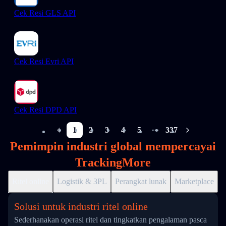
Cek Resi GLS API
Cek Resi Evri API
Cek Resi DPD API
1
2
3
4
5
337
More pages
Pemimpin industri global mempercayai
TrackingMore
Ritel online
Logistik & 3PL
Perangkat lunak
Marketplace
D
Solusi untuk industri ritel online
Sederhanakan operasi ritel dan tingkatkan pengalaman pasca