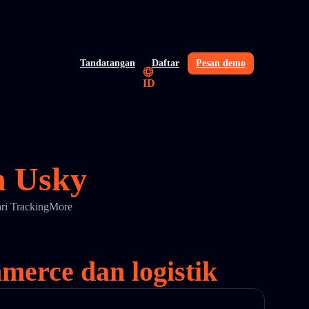
Tandatangan
Daftar
Pesan demo
ID
n Usky
ari TrackingMore
merce dan logistik