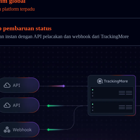
im global
u platform terpadu
ap pembaruan status
uan instan dengan API pelacakan dan webhook dari TrackingMore