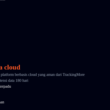
a cloud
i platform berbasis cloud yang aman dari TrackingMore
ensi data 180 hari
terpadu
nan