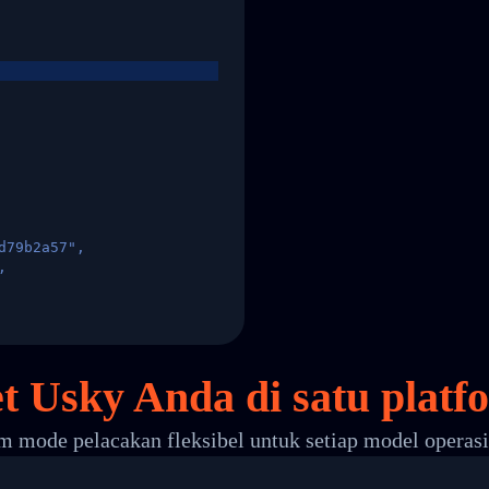
d79b2a57",
,
States",
t Usky Anda di
satu
platf
 mode pelacakan fleksibel untuk setiap model operas
 00",
ted Facility in HONG KONG-HONG KONG",