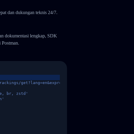
pat dan dukungan teknis 24/7.
gan dokumentasi lengkap, SDK
i Postman.
rackings/get?lang=en&express=ups&tracknumber=1939155131
e, br, zstd'
n'