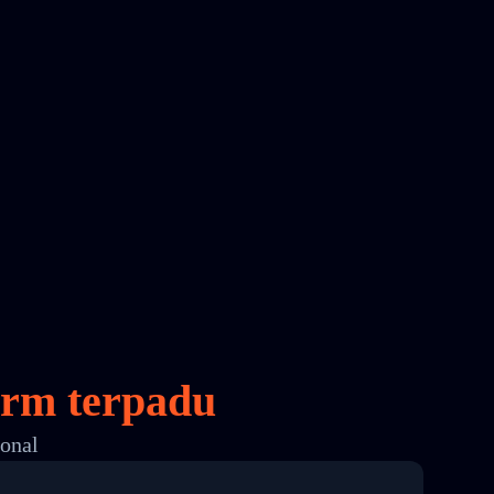
orm terpadu
ional