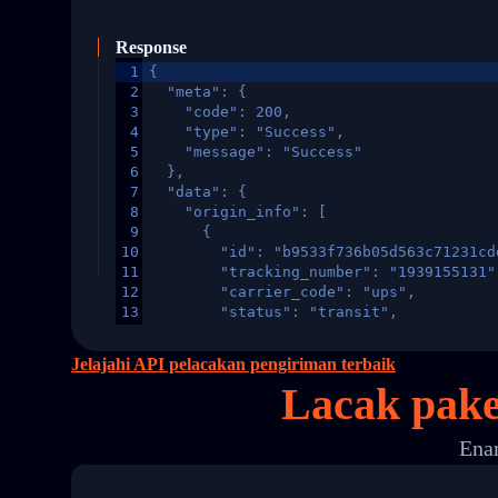
Response
1
{
2
  "meta": {
3
    "code": 200,
4
    "type": "Success",
5
    "message": "Success"
6
  },
7
  "data": {
8
    "origin_info": [
9
      {
10
        "id": "b9533f736b05d563c71231cd
11
        "tracking_number": "1939155131"
12
        "carrier_code": "ups",
13
        "status": "transit",
14
        "original_country": "China",
15
        "destination_country": "United 
Jelajahi API pelacakan pengiriman terbaik
16
        "itemTimeLength": 2,
Lacak pake
17
        "weblink": "",
18
        "phone": null,
19
        "trackinfo": [
Enam
20
          {
21
            "Date": "2017-03-08 04: 22:
22
            "StatusDescription": "Depar