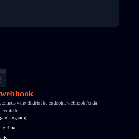
 webhook
otomatis yang dikirim ke endpoint webhook Anda
y berubah
gan langsung
engiriman
atis