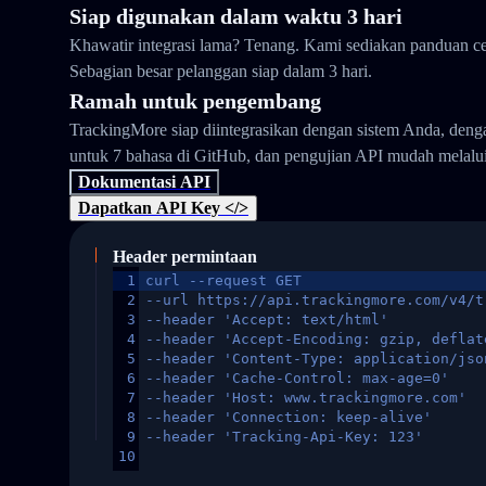
Siap digunakan dalam waktu 3 hari
Khawatir integrasi lama? Tenang. Kami sediakan panduan ce
Sebagian besar pelanggan siap dalam 3 hari.
Ramah untuk pengembang
TrackingMore siap diintegrasikan dengan sistem Anda, den
untuk 7 bahasa di GitHub, dan pengujian API mudah melalu
Dokumentasi API
Dapatkan API Key </>
Header permintaan
1
curl --request GET
2
--url https://api.trackingmore.com/v4/t
3
--header 'Accept: text/html'
4
--header 'Accept-Encoding: gzip, deflat
5
--header 'Content-Type: application/jso
6
--header 'Cache-Control: max-age=0'
7
--header 'Host: www.trackingmore.com'
8
--header 'Connection: keep-alive'
9
--header 'Tracking-Api-Key: 123'
10