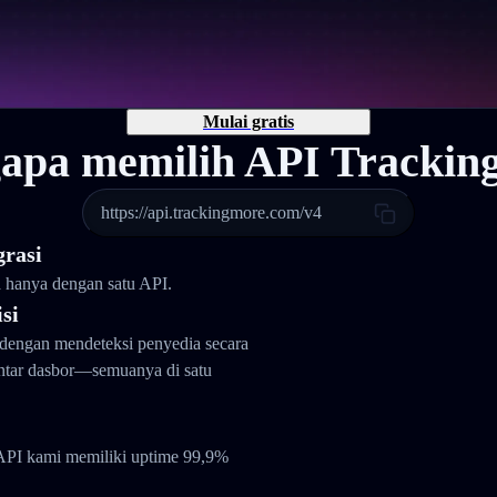
Mulai gratis
apa memilih API Trackin
https://api.trackingmore.com/v4
grasi
a hanya dengan satu API.
si
dengan mendeteksi penyedia secara
antar dasbor—semuanya di satu
API kami memiliki uptime 99,9%