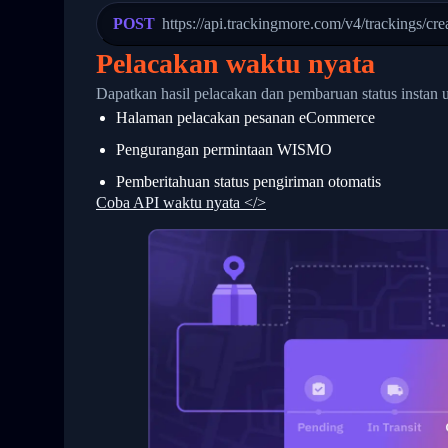
23
            "Details": "Departed Facili
POST
https://api.trackingmore.com/v4/trackings/cre
24
          },
25
          {
Pelacakan waktu nyata
26
            "Date": "2017-03-06 15:28:0
27
            "StatusDescription": "Shipm
Dapatkan hasil pelacakan dan pembaruan status instan 
28
            "Details": "BEIJING-CHINA,P
Halaman pelacakan pesanan eCommerce
29
          }
30
        ]
Pengurangan permintaan WISMO
31
      }
32
    ]
Pemberitahuan status pengiriman otomatis
33
  }
Coba API waktu nyata </>
34
}