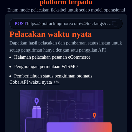
platform terpadu
19
        "trackinfo": [
20
          {
Enam mode pelacakan fleksibel untuk setiap model operasional
21
            "Date": "2017-03-08 04: 22: 00",
22
            "StatusDescription": "Departed Fa
POST
23
            "Details": "Departed Facility in 
https://api.trackingmore.com/v4/trackings/create
24
          },
Pelacakan waktu nyata
25
          {
26
            "Date": "2017-03-06 15:28:00",
Dapatkan hasil pelacakan dan pembaruan status instan untuk
27
            "StatusDescription": "Shipment pi
setiap pengiriman hanya dengan satu panggilan API
28
            "Details": "BEIJING-CHINA,PEOPLES
29
          }
Halaman pelacakan pesanan eCommerce
30
        ]
31
      }
Pengurangan permintaan WISMO
32
    ]
Pemberitahuan status pengiriman otomatis
33
  }
34
}
Coba API waktu nyata </>