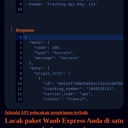
9
--header 'Tracking-Api-Key: 123'
10
Response
1
{
2
  "meta": {
3
    "code": 200,
4
    "type": "Success",
5
    "message": "Success"
6
  },
7
  "data": {
8
    "origin_info": [
9
      {
10
        "id": "b9533f736b05d563c71231cdd79b2a
11
        "tracking_number": "1939155131",
12
        "carrier_code": "ups",
13
        "status": "transit",
14
        "original_country": "China",
15
        "destination_country": "United States
Jelajahi API pelacakan pengiriman terbaik
16
        "itemTimeLength": 2,
Lacak paket Wanb Express Anda di
satu
17
        "weblink": "",
18
        "phone": null,