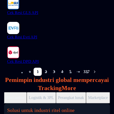
Cek Resi GLS API
Cek Resi Evri API
Cek Resi DPD API
1
2
3
4
5
337
More pages
Pemimpin industri global mempercayai
TrackingMore
Ritel online
Logistik & 3PL
Perangkat lunak
Marketplace
D
Solusi untuk industri ritel online