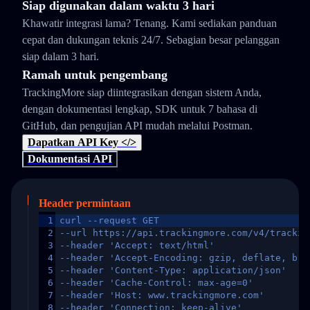
Siap digunakan dalam waktu 3 hari
Khawatir integrasi lama? Tenang. Kami sediakan panduan
cepat dan dukungan teknis 24/7. Sebagian besar pelanggan
siap dalam 3 hari.
Ramah untuk pengembang
TrackingMore siap diintegrasikan dengan sistem Anda,
dengan dokumentasi lengkap, SDK untuk 7 bahasa di
GitHub, dan pengujian API mudah melalui Postman.
Dapatkan API Key </>
Dokumentasi API
Header permintaan
1
curl --request GET
2
--url https://api.trackingmore.com/v4/trackin
3
--header 'Accept: text/html'
4
--header 'Accept-Encoding: gzip, deflate, br,
5
--header 'Content-Type: application/json'
6
--header 'Cache-Control: max-age=0'
7
--header 'Host: www.trackingmore.com'
8
--header 'Connection: keep-alive'