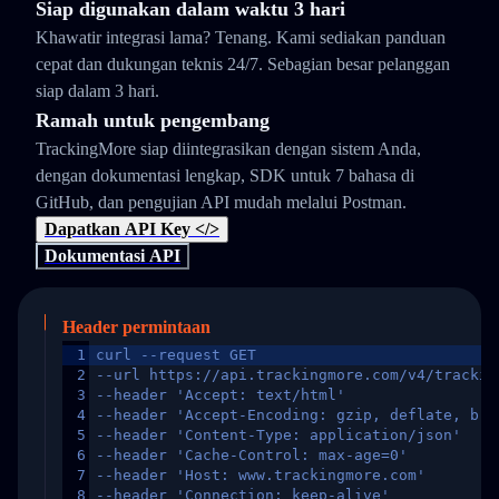
Siap digunakan dalam waktu 3 hari
Khawatir integrasi lama? Tenang. Kami sediakan panduan
cepat dan dukungan teknis 24/7. Sebagian besar pelanggan
siap dalam 3 hari.
Ramah untuk pengembang
TrackingMore siap diintegrasikan dengan sistem Anda,
dengan dokumentasi lengkap, SDK untuk 7 bahasa di
GitHub, dan pengujian API mudah melalui Postman.
Dapatkan API Key </>
Dokumentasi API
Header permintaan
1
curl --request GET
2
--url https://api.trackingmore.com/v4/trackin
3
--header 'Accept: text/html'
4
--header 'Accept-Encoding: gzip, deflate, br,
5
--header 'Content-Type: application/json'
6
--header 'Cache-Control: max-age=0'
7
--header 'Host: www.trackingmore.com'
8
--header 'Connection: keep-alive'