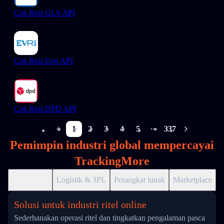
Cek Resi GLS API
Cek Resi Evri API
Cek Resi DPD API
1
2
3
4
5
337
More pages
Pemimpin industri global mempercayai
TrackingMore
Ritel online
Logistik & 3PL
Perangkat lunak
Marketplace
D
Solusi untuk industri ritel online
Sederhanakan operasi ritel dan tingkatkan pengalaman pasca