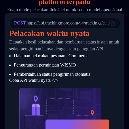
platform terpadu
19
        "trackinfo": [
20
          {
Enam mode pelacakan fleksibel untuk setiap model operasional
21
            "Date": "2017-03-08 04: 22: 00",
22
            "StatusDescription": "Departed Fa
POST
23
            "Details": "Departed Facility in 
https://api.trackingmore.com/v4/trackings/create
24
          },
Pelacakan waktu nyata
25
          {
26
            "Date": "2017-03-06 15:28:00",
Dapatkan hasil pelacakan dan pembaruan status instan untuk
27
            "StatusDescription": "Shipment pi
setiap pengiriman hanya dengan satu panggilan API
28
            "Details": "BEIJING-CHINA,PEOPLES
29
          }
Halaman pelacakan pesanan eCommerce
30
        ]
31
      }
Pengurangan permintaan WISMO
32
    ]
Pemberitahuan status pengiriman otomatis
33
  }
34
}
Coba API waktu nyata </>