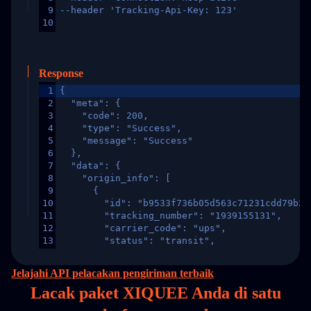
9
--header 'Tracking-Api-Key: 123'
10
Response
1
{
2
  "meta": {
3
    "code": 200,
4
    "type": "Success",
5
    "message": "Success"
6
  },
7
  "data": {
8
    "origin_info": [
9
      {
10
        "id": "b9533f736b05d563c71231cdd79b2a
11
        "tracking_number": "1939155131",
12
        "carrier_code": "ups",
13
        "status": "transit",
14
        "original_country": "China",
15
        "destination_country": "United States
Jelajahi API pelacakan pengiriman terbaik
16
        "itemTimeLength": 2,
Lacak paket XIQUEE Anda di
satu
17
        "weblink": "",
18
        "phone": null,