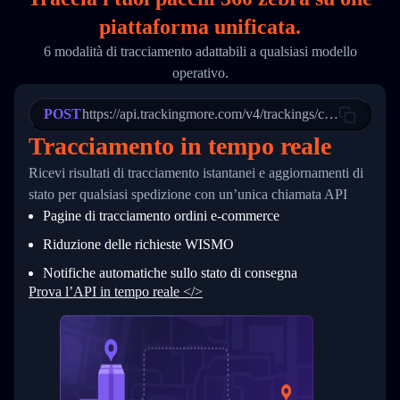
18
        "phone": null,
piattaforma unificata.
19
        "trackinfo": [
20
          {
6 modalità di tracciamento adattabili a qualsiasi modello
21
            "Date": "2017-03-08 04: 22: 00",
operativo.
22
            "StatusDescription": "Departed Fa
23
            "Details": "Departed Facility in 
24
          },
POST
https://api.trackingmore.com/v4/trackings/create
25
          {
Tracciamento in tempo reale
26
            "Date": "2017-03-06 15:28:00",
27
            "StatusDescription": "Shipment pi
Ricevi risultati di tracciamento istantanei e aggiornamenti di
28
            "Details": "BEIJING-CHINA,PEOPLES
29
          }
stato per qualsiasi spedizione con un’unica chiamata API
30
        ]
Pagine di tracciamento ordini e‑commerce
31
      }
32
    ]
Riduzione delle richieste WISMO
33
  }
34
}
Notifiche automatiche sullo stato di consegna
Prova l’API in tempo reale </>