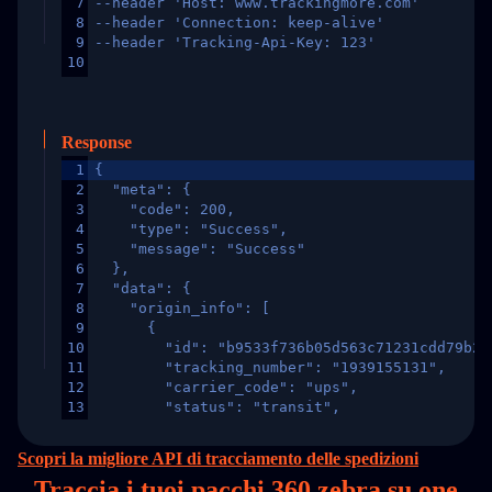
7
--header 'Host: www.trackingmore.com'
8
--header 'Connection: keep-alive'
9
--header 'Tracking-Api-Key: 123'
10
Response
1
{
2
  "meta": {
3
    "code": 200,
4
    "type": "Success",
5
    "message": "Success"
6
  },
7
  "data": {
8
    "origin_info": [
9
      {
10
        "id": "b9533f736b05d563c71231cdd79b2a
11
        "tracking_number": "1939155131",
12
        "carrier_code": "ups",
13
        "status": "transit",
14
        "original_country": "China",
15
        "destination_country": "United States
Scopri la migliore API di tracciamento delle spedizioni
16
        "itemTimeLength": 2,
Traccia i tuoi pacchi 360 zebra su
one
17
        "weblink": "",