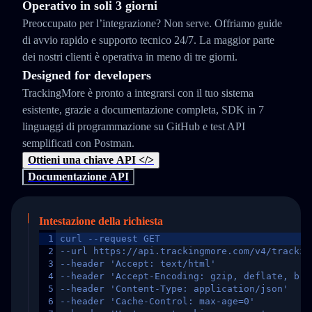
Operativo in soli 3 giorni
Preoccupato per l’integrazione? Non serve. Offriamo guide
di avvio rapido e supporto tecnico 24/7. La maggior parte
dei nostri clienti è operativa in meno di tre giorni.
Designed for developers
TrackingMore è pronto a integrarsi con il tuo sistema
esistente, grazie a documentazione completa, SDK in 7
linguaggi di programmazione su GitHub e test API
semplificati con Postman.
Ottieni una chiave API </>
Documentazione API
Intestazione della richiesta
1
curl --request GET
2
--url https://api.trackingmore.com/v4/trackin
3
--header 'Accept: text/html'
4
--header 'Accept-Encoding: gzip, deflate, br,
5
--header 'Content-Type: application/json'
6
--header 'Cache-Control: max-age=0'