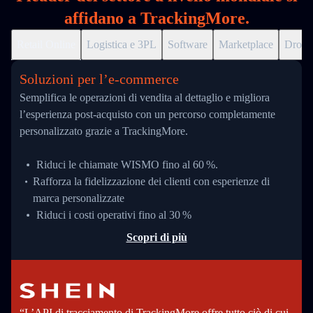
affidano a TrackingMore.
Retail Online
Logistica e 3PL
Software
Marketplace
Drops
Soluzioni per l’e‑commerce
Semplifica le operazioni di vendita al dettaglio e migliora
l’esperienza post-acquisto con un percorso completamente
personalizzato grazie a TrackingMore.
Riduci le chiamate WISMO fino al 60 %.
Rafforza la fidelizzazione dei clienti con esperienze di
marca personalizzate
Riduci i costi operativi fino al 30 %
Scopri di più
“L’API di tracciamento di TrackingMore offre tutto ciò di cui