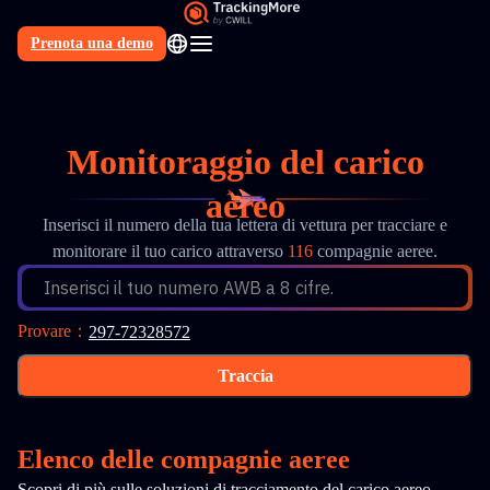
Prenota una demo
IT
Monitoraggio del carico
aereo
Inserisci il numero della tua lettera di vettura per tracciare e
monitorare il tuo carico attraverso
116
compagnie aeree.
Inserisci il tuo numero AWB a 8 cifre.
Provare
：
297-72328572
Traccia
Elenco delle compagnie aeree
Scopri di più sulle soluzioni di tracciamento del carico aereo