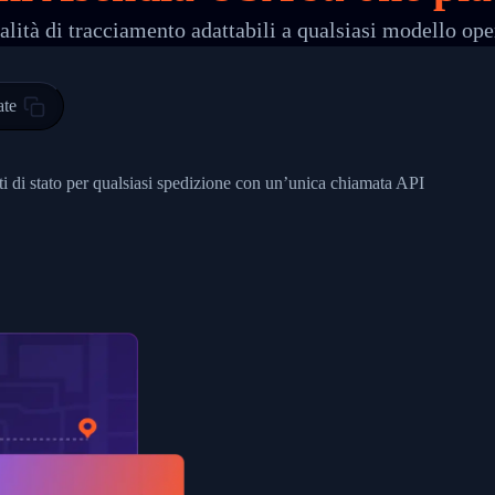
lità di tracciamento adattabili a qualsiasi modello ope
 00",
ted Facility in HONG KONG-HONG KONG",
ty in HONG KONG-HONG KONG, HONG KONG-HONG KONG,2017-03-0
ate
0",
ent picked up",
nti di stato per qualsiasi spedizione con un’unica chiamata API
EOPLES REPUBLIC"