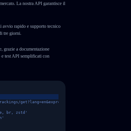
 mercato. La nostra API garantisce il
i avvio rapido e supporto tecnico
i tre giorni.
te, grazie a documentazione
 test API semplificati con
rackings/get?lang=en&express=ups&tracknumber=1939155131
e, br, zstd'
n'