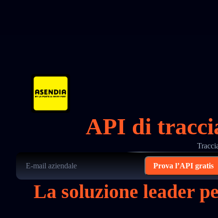
API di tracc
Tracci
Prova l’API gratis
La soluzione leader p