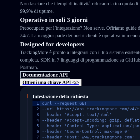
Non lasciare che i tempi di inattività riducano la tua quota di
99,9% di uptime.
Operativo in soli 3 giorni
Preoccupato per l’integrazione? Non serve. Offriamo guide d
24/7. La maggior parte dei nostri clienti è operativa in meno d
Designed for developers
TrackingMore è pronto a integrarsi con il tuo sistema esisten
completa, SDK in 7 linguaggi di programmazione su GitHub e
Postman.
Documentazione API
Ottieni una chiave API </>
Intestazione della richiesta
1
curl --request GET
2
--url https://api.trackingmore.com/v4/t
3
--header 'Accept: text/html'
4
--header 'Accept-Encoding: gzip, deflat
5
--header 'Content-Type: application/jso
6
--header 'Cache-Control: max-age=0'
7
--header 'Host: www.trackingmore.com'