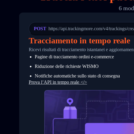
19
        "trackinfo": [
6 moda
20
          {
21
            "Date": "2017-03-08 04: 22:
22
            "StatusDescription": "Depar
23
            "Details": "Departed Facili
POST
https://api.trackingmore.com/v4/trackings/cre
24
          },
25
          {
Tracciamento in tempo reale
26
            "Date": "2017-03-06 15:28:0
27
            "StatusDescription": "Shipm
Ricevi risultati di tracciamento istantanei e aggiorname
28
            "Details": "BEIJING-CHINA,P
Pagine di tracciamento ordini e‑commerce
29
          }
30
        ]
Riduzione delle richieste WISMO
31
      }
32
    ]
Notifiche automatiche sullo stato di consegna
33
  }
Prova l’API in tempo reale </>
34
}