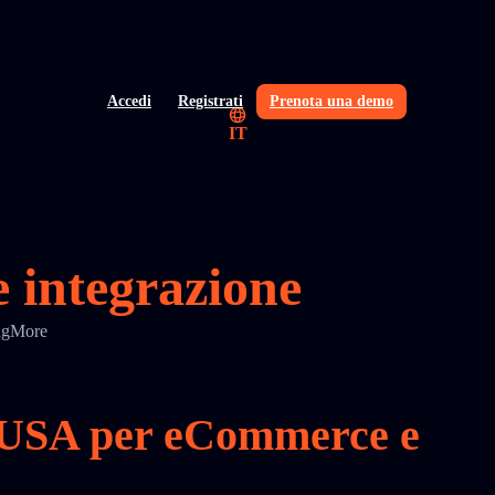
Accedi
Registrati
Prenota una demo
IT
 integrazione
ingMore
ia USA per eCommerce e