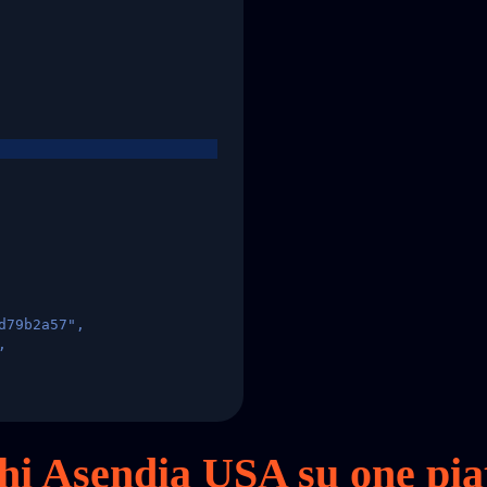
d79b2a57",
,
States",
cchi Asendia USA su
one
pia