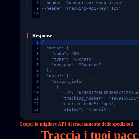
8
--header 'Connection: keep-alive'
9
--header 'Tracking-Api-Key: 123'
10
Response
1
{
2
  "meta": {
3
    "code": 200,
4
    "type": "Success",
5
    "message": "Success"
6
  },
7
  "data": {
8
    "origin_info": [
9
      {
10
        "id": "b9533f736b05d563c71231cd
11
        "tracking_number": "1939155131"
12
        "carrier_code": "ups",
13
        "status": "transit",
14
        "original_country": "China",
15
        "destination_country": "United 
Scopri la migliore API di tracciamento delle spedizioni
16
        "itemTimeLength": 2,
Traccia i tuoi pa
17
        "weblink": "",
18
        "phone": null,