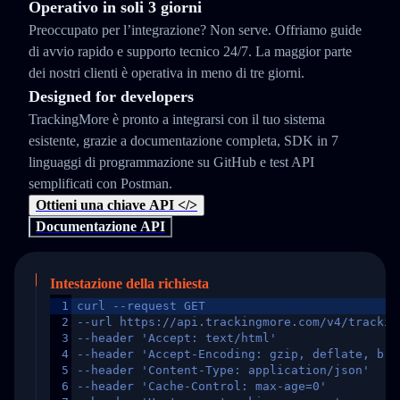
Operativo in soli 3 giorni
Preoccupato per l’integrazione? Non serve. Offriamo guide
di avvio rapido e supporto tecnico 24/7. La maggior parte
dei nostri clienti è operativa in meno di tre giorni.
Designed for developers
TrackingMore è pronto a integrarsi con il tuo sistema
esistente, grazie a documentazione completa, SDK in 7
linguaggi di programmazione su GitHub e test API
semplificati con Postman.
Ottieni una chiave API </>
Documentazione API
Intestazione della richiesta
1
curl --request GET
2
--url https://api.trackingmore.com/v4/trackin
3
--header 'Accept: text/html'
4
--header 'Accept-Encoding: gzip, deflate, br,
5
--header 'Content-Type: application/json'
6
--header 'Cache-Control: max-age=0'