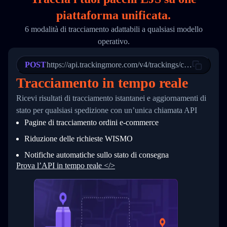
18
        "phone": null,
piattaforma unificata.
19
        "trackinfo": [
20
          {
6 modalità di tracciamento adattabili a qualsiasi modello
21
            "Date": "2017-03-08 04: 22: 00",
operativo.
22
            "StatusDescription": "Departed Fa
23
            "Details": "Departed Facility in 
24
          },
POST
https://api.trackingmore.com/v4/trackings/create
25
          {
Tracciamento in tempo reale
26
            "Date": "2017-03-06 15:28:00",
27
            "StatusDescription": "Shipment pi
Ricevi risultati di tracciamento istantanei e aggiornamenti di
28
            "Details": "BEIJING-CHINA,PEOPLES
29
          }
stato per qualsiasi spedizione con un’unica chiamata API
30
        ]
Pagine di tracciamento ordini e‑commerce
31
      }
32
    ]
Riduzione delle richieste WISMO
33
  }
34
}
Notifiche automatiche sullo stato di consegna
Prova l’API in tempo reale </>