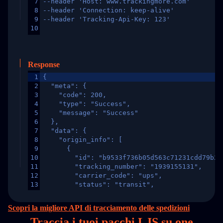
7
--header 'Host: www.trackingmore.com'
8
--header 'Connection: keep-alive'
9
--header 'Tracking-Api-Key: 123'
10
Response
1
{
2
  "meta": {
3
    "code": 200,
4
    "type": "Success",
5
    "message": "Success"
6
  },
7
  "data": {
8
    "origin_info": [
9
      {
10
        "id": "b9533f736b05d563c71231cdd79b2a
11
        "tracking_number": "1939155131",
12
        "carrier_code": "ups",
13
        "status": "transit",
14
        "original_country": "China",
15
        "destination_country": "United States
Scopri la migliore API di tracciamento delle spedizioni
16
        "itemTimeLength": 2,
Traccia i tuoi pacchi LJS su
one
17
        "weblink": "",