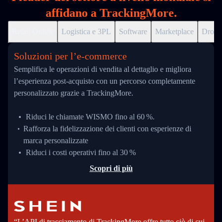
affidano a TrackingMore.
Retail Online
Logistica e 3PL
Software
Marketplace
Drops
Soluzioni per l’e‑commerce
Semplifica le operazioni di vendita al dettaglio e migliora
l’esperienza post-acquisto con un percorso completamente
personalizzato grazie a TrackingMore.
Riduci le chiamate WISMO fino al 60 %.
Rafforza la fidelizzazione dei clienti con esperienze di
marca personalizzate
Riduci i costi operativi fino al 30 %
Scopri di più
“L’API di tracciamento di TrackingMore offre tutto ciò di cui