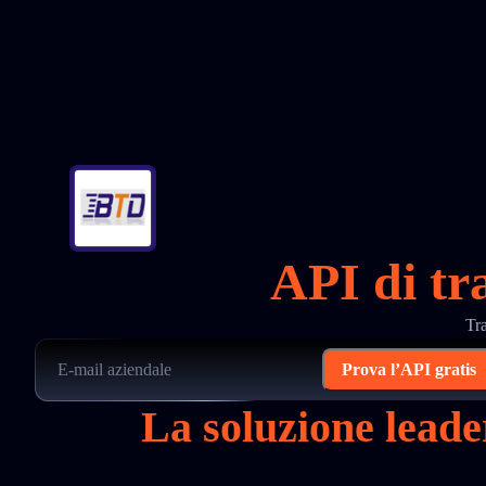
API di tr
Tr
Prova l’API gratis
La soluzione lead