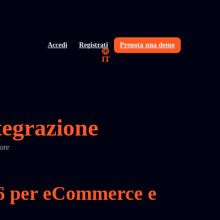
Accedi
Registrati
Prenota una demo
IT
tegrazione
ore
56 per eCommerce e