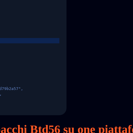
d79b2a57",
,
States",
 pacchi Btd56 su
one
piattaf