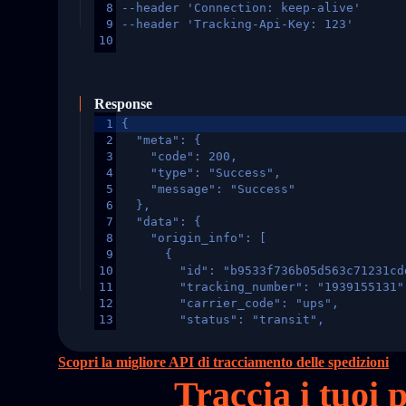
8
--header 'Connection: keep-alive'
9
--header 'Tracking-Api-Key: 123'
10
Response
1
{
2
  "meta": {
3
    "code": 200,
4
    "type": "Success",
5
    "message": "Success"
6
  },
7
  "data": {
8
    "origin_info": [
9
      {
10
        "id": "b9533f736b05d563c71231cd
11
        "tracking_number": "1939155131"
12
        "carrier_code": "ups",
13
        "status": "transit",
14
        "original_country": "China",
15
        "destination_country": "United 
Scopri la migliore API di tracciamento delle spedizioni
16
        "itemTimeLength": 2,
Traccia i tuoi
17
        "weblink": "",
18
        "phone": null,