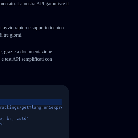
 mercato. La nostra API garantisce il
i avvio rapido e supporto tecnico
i tre giorni.
te, grazie a documentazione
 test API semplificati con
rackings/get?lang=en&express=ups&tracknumber=1939155131
e, br, zstd'
n'