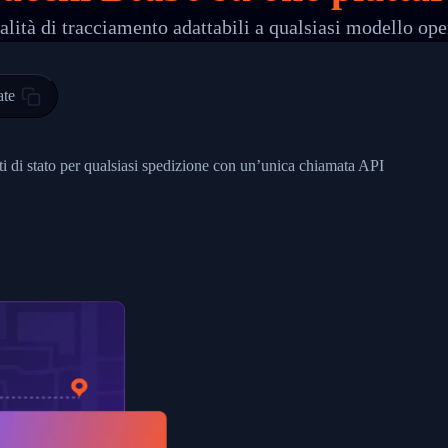
lità di tracciamento adattabili a qualsiasi modello ope
 00",
ted Facility in HONG KONG-HONG KONG",
ty in HONG KONG-HONG KONG, HONG KONG-HONG KONG,2017-03-0
ate
0",
ent picked up",
nti di stato per qualsiasi spedizione con un’unica chiamata API
EOPLES REPUBLIC"