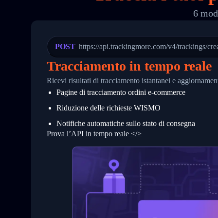
19
        "trackinfo": [
6 moda
20
          {
21
            "Date": "2017-03-08 04: 22:
22
            "StatusDescription": "Depar
23
            "Details": "Departed Facili
POST
https://api.trackingmore.com/v4/trackings/cre
24
          },
25
          {
Tracciamento in tempo reale
26
            "Date": "2017-03-06 15:28:0
27
            "StatusDescription": "Shipm
Ricevi risultati di tracciamento istantanei e aggiorname
28
            "Details": "BEIJING-CHINA,P
Pagine di tracciamento ordini e‑commerce
29
          }
30
        ]
Riduzione delle richieste WISMO
31
      }
32
    ]
Notifiche automatiche sullo stato di consegna
33
  }
Prova l’API in tempo reale </>
34
}