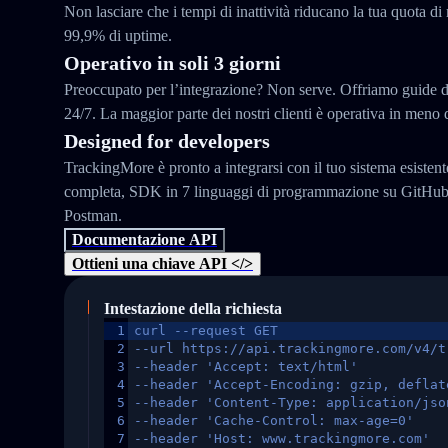
Non lasciare che i tempi di inattività riducano la tua quota di
99,9% di uptime.
Operativo in soli 3 giorni
Preoccupato per l’integrazione? Non serve. Offriamo guide d
24/7. La maggior parte dei nostri clienti è operativa in meno d
Designed for developers
TrackingMore è pronto a integrarsi con il tuo sistema esisten
completa, SDK in 7 linguaggi di programmazione su GitHub e
Postman.
Documentazione API
Ottieni una chiave API </>
Intestazione della richiesta
1
curl --request GET
2
--url https://api.trackingmore.com/v4/t
3
--header 'Accept: text/html'
4
--header 'Accept-Encoding: gzip, deflat
5
--header 'Content-Type: application/jso
6
--header 'Cache-Control: max-age=0'
7
--header 'Host: www.trackingmore.com'