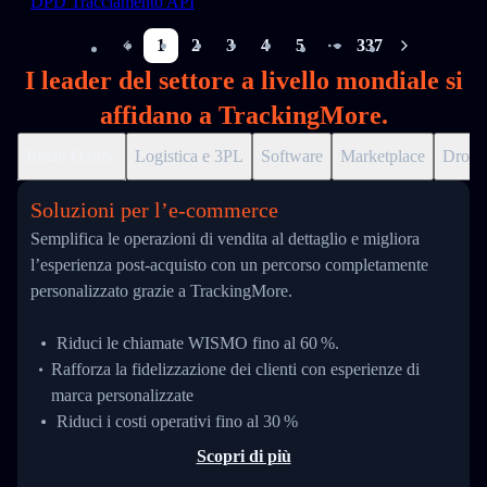
DPD Tracciamento API
1
2
3
4
5
337
More pages
I leader del settore a livello mondiale si
affidano a TrackingMore.
Retail Online
Logistica e 3PL
Software
Marketplace
Drops
Soluzioni per l’e‑commerce
Semplifica le operazioni di vendita al dettaglio e migliora
l’esperienza post-acquisto con un percorso completamente
personalizzato grazie a TrackingMore.
Riduci le chiamate WISMO fino al 60 %.
Rafforza la fidelizzazione dei clienti con esperienze di
marca personalizzate
Riduci i costi operativi fino al 30 %
Scopri di più