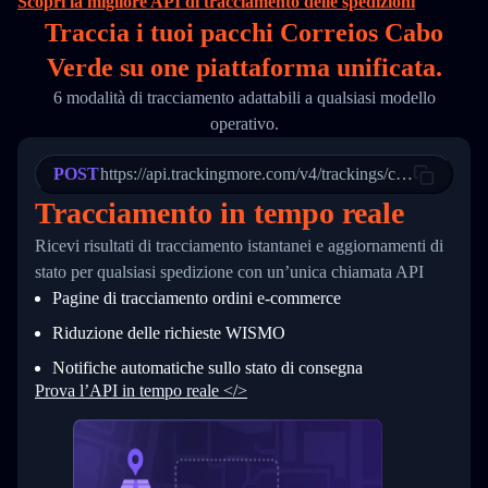
Scopri la migliore API di tracciamento delle spedizioni
16
        "itemTimeLength": 2,
Traccia i tuoi pacchi Correios Cabo
17
        "weblink": "",
18
        "phone": null,
Verde su
one
piattaforma unificata.
19
        "trackinfo": [
20
          {
6 modalità di tracciamento adattabili a qualsiasi modello
21
            "Date": "2017-03-08 04: 22: 00",
operativo.
22
            "StatusDescription": "Departed Fa
23
            "Details": "Departed Facility in 
24
          },
POST
https://api.trackingmore.com/v4/trackings/create
25
          {
Tracciamento in tempo reale
26
            "Date": "2017-03-06 15:28:00",
27
            "StatusDescription": "Shipment pi
Ricevi risultati di tracciamento istantanei e aggiornamenti di
28
            "Details": "BEIJING-CHINA,PEOPLES
29
          }
stato per qualsiasi spedizione con un’unica chiamata API
30
        ]
Pagine di tracciamento ordini e‑commerce
31
      }
32
    ]
Riduzione delle richieste WISMO
33
  }
34
}
Notifiche automatiche sullo stato di consegna
Prova l’API in tempo reale </>