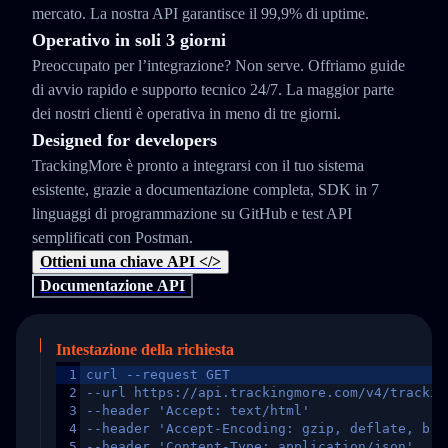
mercato. La nostra API garantisce il 99,9% di uptime.
Operativo in soli 3 giorni
Preoccupato per l’integrazione? Non serve. Offriamo guide
di avvio rapido e supporto tecnico 24/7. La maggior parte
dei nostri clienti è operativa in meno di tre giorni.
Designed for developers
TrackingMore è pronto a integrarsi con il tuo sistema
esistente, grazie a documentazione completa, SDK in 7
linguaggi di programmazione su GitHub e test API
semplificati con Postman.
Ottieni una chiave API </>
Documentazione API
Intestazione della richiesta
1
curl --request GET
2
--url https://api.trackingmore.com/v4/trackin
3
--header 'Accept: text/html'
4
--header 'Accept-Encoding: gzip, deflate, br,
5
--header 'Content-Type: application/json'