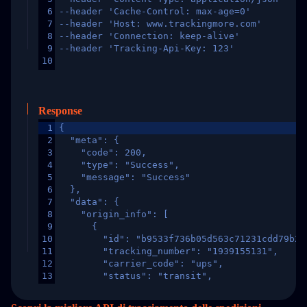
6
--header 'Cache-Control: max-age=0'
7
--header 'Host: www.trackingmore.com'
8
--header 'Connection: keep-alive'
9
--header 'Tracking-Api-Key: 123'
10
Response
1
{
2
  "meta": {
3
    "code": 200,
4
    "type": "Success",
5
    "message": "Success"
6
  },
7
  "data": {
8
    "origin_info": [
9
      {
10
        "id": "b9533f736b05d563c71231cdd79b2a
11
        "tracking_number": "1939155131",
12
        "carrier_code": "ups",
13
        "status": "transit",
14
        "original_country": "China",
15
        "destination_country": "United States