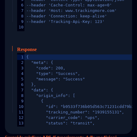
6
--header 'Cache-Control: max-age=0'
7
--header 'Host: www.trackingmore.com'
8
--header 'Connection: keep-alive'
9
--header 'Tracking-Api-Key: 123'
10
Response
1
{
2
  "meta": {
3
    "code": 200,
4
    "type": "Success",
5
    "message": "Success"
6
  },
7
  "data": {
8
    "origin_info": [
9
      {
10
        "id": "b9533f736b05d563c71231cdd79b2a
11
        "tracking_number": "1939155131",
12
        "carrier_code": "ups",
13
        "status": "transit",
14
        "original_country": "China",
15
        "destination_country": "United States