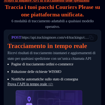
Scopri la migliore API di tracciamento delle spedizioni
16
        "itemTimeLength": 2,
Traccia i tuoi pacchi Couriers Please su
17
        "weblink": "",
18
        "phone": null,
one
piattaforma unificata.
19
        "trackinfo": [
20
          {
6 modalità di tracciamento adattabili a qualsiasi modello
21
            "Date": "2017-03-08 04: 22: 00",
operativo.
22
            "StatusDescription": "Departed Fa
23
            "Details": "Departed Facility in 
24
          },
POST
https://api.trackingmore.com/v4/trackings/create
25
          {
Tracciamento in tempo reale
26
            "Date": "2017-03-06 15:28:00",
27
            "StatusDescription": "Shipment pi
Ricevi risultati di tracciamento istantanei e aggiornamenti di
28
            "Details": "BEIJING-CHINA,PEOPLES
29
          }
stato per qualsiasi spedizione con un’unica chiamata API
30
        ]
Pagine di tracciamento ordini e‑commerce
31
      }
32
    ]
Riduzione delle richieste WISMO
33
  }
34
}
Notifiche automatiche sullo stato di consegna
Prova l’API in tempo reale </>