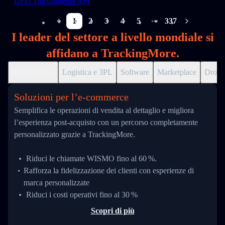
DPD Tracciamento API
1
2
3
4
5
337
More pages
I leader del settore a livello mondiale si
affidano a TrackingMore.
Retail Online
Logistica e 3PL
Software
Marketplace
Drops
Soluzioni per l’e‑commerce
Semplifica le operazioni di vendita al dettaglio e migliora
l’esperienza post-acquisto con un percorso completamente
personalizzato grazie a TrackingMore.
Riduci le chiamate WISMO fino al 60 %.
Rafforza la fidelizzazione dei clienti con esperienze di
marca personalizzate
Riduci i costi operativi fino al 30 %
Scopri di più