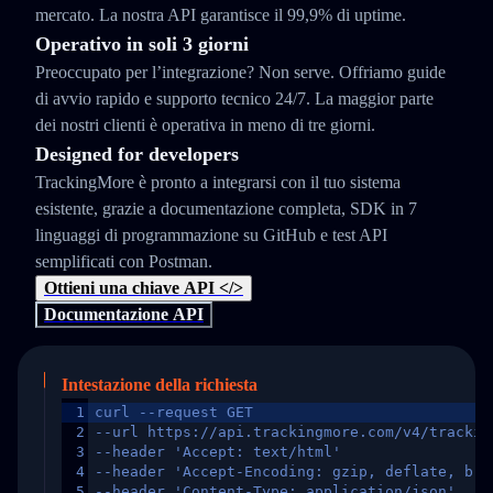
mercato. La nostra API garantisce il 99,9% di uptime.
Operativo in soli 3 giorni
Preoccupato per l’integrazione? Non serve. Offriamo guide
di avvio rapido e supporto tecnico 24/7. La maggior parte
dei nostri clienti è operativa in meno di tre giorni.
Designed for developers
TrackingMore è pronto a integrarsi con il tuo sistema
esistente, grazie a documentazione completa, SDK in 7
linguaggi di programmazione su GitHub e test API
semplificati con Postman.
Ottieni una chiave API </>
Documentazione API
Intestazione della richiesta
1
curl --request GET
2
--url https://api.trackingmore.com/v4/trackin
3
--header 'Accept: text/html'
4
--header 'Accept-Encoding: gzip, deflate, br,
5
--header 'Content-Type: application/json'