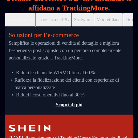
affidano a TrackingMore.
Retail Online
Logistica e 3PL
Software
Marketplace
Drops
Soluzioni per l’e‑commerce
Semplifica le operazioni di vendita al dettaglio e migliora
l’esperienza post-acquisto con un percorso completamente
personalizzato grazie a TrackingMore.
Riduci le chiamate WISMO fino al 60 %.
Rafforza la fidelizzazione dei clienti con esperienze di
marca personalizzate
Riduci i costi operativi fino al 30 %
Scopri di più
“L’API di tracciamento di TrackingMore offre tutto ciò di cui