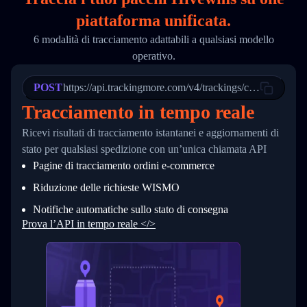
18
        "phone": null,
piattaforma unificata.
19
        "trackinfo": [
20
          {
6 modalità di tracciamento adattabili a qualsiasi modello
21
            "Date": "2017-03-08 04: 22: 00",
operativo.
22
            "StatusDescription": "Departed Fa
23
            "Details": "Departed Facility in 
24
          },
POST
https://api.trackingmore.com/v4/trackings/create
25
          {
Tracciamento in tempo reale
26
            "Date": "2017-03-06 15:28:00",
27
            "StatusDescription": "Shipment pi
Ricevi risultati di tracciamento istantanei e aggiornamenti di
28
            "Details": "BEIJING-CHINA,PEOPLES
29
          }
stato per qualsiasi spedizione con un’unica chiamata API
30
        ]
Pagine di tracciamento ordini e‑commerce
31
      }
32
    ]
Riduzione delle richieste WISMO
33
  }
34
}
Notifiche automatiche sullo stato di consegna
Prova l’API in tempo reale </>