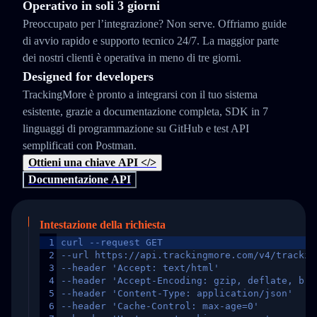
Operativo in soli 3 giorni
Preoccupato per l’integrazione? Non serve. Offriamo guide
di avvio rapido e supporto tecnico 24/7. La maggior parte
dei nostri clienti è operativa in meno di tre giorni.
Designed for developers
TrackingMore è pronto a integrarsi con il tuo sistema
esistente, grazie a documentazione completa, SDK in 7
linguaggi di programmazione su GitHub e test API
semplificati con Postman.
Ottieni una chiave API </>
Documentazione API
Intestazione della richiesta
1
curl --request GET
2
--url https://api.trackingmore.com/v4/trackin
3
--header 'Accept: text/html'
4
--header 'Accept-Encoding: gzip, deflate, br,
5
--header 'Content-Type: application/json'
6
--header 'Cache-Control: max-age=0'