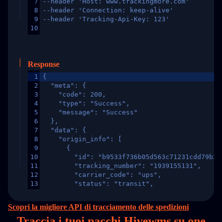
7
--header 'Host: www.trackingmore.com'
8
--header 'Connection: keep-alive'
9
--header 'Tracking-Api-Key: 123'
10
Response
1
{
2
  "meta": {
3
    "code": 200,
4
    "type": "Success",
5
    "message": "Success"
6
  },
7
  "data": {
8
    "origin_info": [
9
      {
10
        "id": "b9533f736b05d563c71231cdd79b2a
11
        "tracking_number": "1939155131",
12
        "carrier_code": "ups",
13
        "status": "transit",
14
        "original_country": "China",
15
        "destination_country": "United States
Scopri la migliore API di tracciamento delle spedizioni
16
        "itemTimeLength": 2,
Traccia i tuoi pacchi Hivewms su
one
17
        "weblink": "",