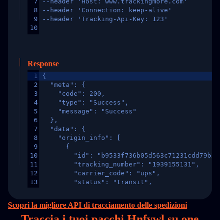
7
--header 'Host: www.trackingmore.com'
8
--header 'Connection: keep-alive'
9
--header 'Tracking-Api-Key: 123'
10
Response
1
{
2
  "meta": {
3
    "code": 200,
4
    "type": "Success",
5
    "message": "Success"
6
  },
7
  "data": {
8
    "origin_info": [
9
      {
10
        "id": "b9533f736b05d563c71231cdd79b2a
11
        "tracking_number": "1939155131",
12
        "carrier_code": "ups",
13
        "status": "transit",
14
        "original_country": "China",
15
        "destination_country": "United States
Scopri la migliore API di tracciamento delle spedizioni
16
        "itemTimeLength": 2,
Traccia i tuoi pacchi Hnfywl su
one
17
        "weblink": "",