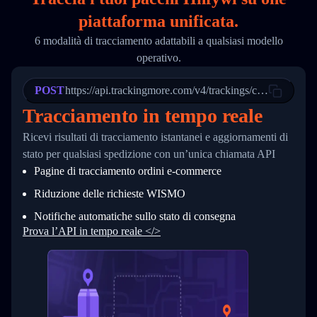
18
        "phone": null,
piattaforma unificata.
19
        "trackinfo": [
20
          {
6 modalità di tracciamento adattabili a qualsiasi modello
21
            "Date": "2017-03-08 04: 22: 00",
operativo.
22
            "StatusDescription": "Departed Fa
23
            "Details": "Departed Facility in 
24
          },
POST
https://api.trackingmore.com/v4/trackings/create
25
          {
Tracciamento in tempo reale
26
            "Date": "2017-03-06 15:28:00",
27
            "StatusDescription": "Shipment pi
Ricevi risultati di tracciamento istantanei e aggiornamenti di
28
            "Details": "BEIJING-CHINA,PEOPLES
29
          }
stato per qualsiasi spedizione con un’unica chiamata API
30
        ]
Pagine di tracciamento ordini e‑commerce
31
      }
32
    ]
Riduzione delle richieste WISMO
33
  }
34
}
Notifiche automatiche sullo stato di consegna
Prova l’API in tempo reale </>