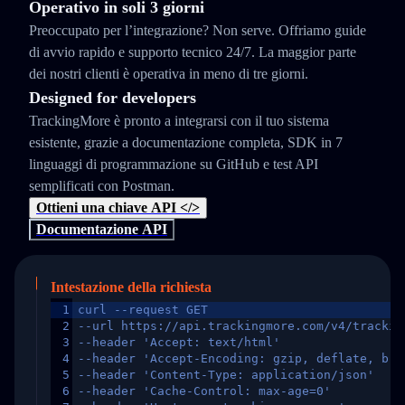
Operativo in soli 3 giorni
Preoccupato per l’integrazione? Non serve. Offriamo guide
di avvio rapido e supporto tecnico 24/7. La maggior parte
dei nostri clienti è operativa in meno di tre giorni.
Designed for developers
TrackingMore è pronto a integrarsi con il tuo sistema
esistente, grazie a documentazione completa, SDK in 7
linguaggi di programmazione su GitHub e test API
semplificati con Postman.
Ottieni una chiave API </>
Documentazione API
Intestazione della richiesta
1
curl --request GET
2
--url https://api.trackingmore.com/v4/trackin
3
--header 'Accept: text/html'
4
--header 'Accept-Encoding: gzip, deflate, br,
5
--header 'Content-Type: application/json'
6
--header 'Cache-Control: max-age=0'