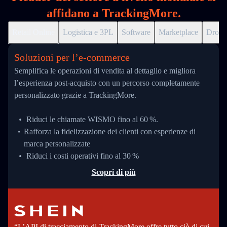
affidano a TrackingMore.
Retail Online
Logistica e 3PL
Software
Marketplace
Drops
Soluzioni per l’e‑commerce
Semplifica le operazioni di vendita al dettaglio e migliora
l’esperienza post-acquisto con un percorso completamente
personalizzato grazie a TrackingMore.
Riduci le chiamate WISMO fino al 60 %.
Rafforza la fidelizzazione dei clienti con esperienze di
marca personalizzate
Riduci i costi operativi fino al 30 %
Scopri di più
“L’API di tracciamento di TrackingMore offre tutto ciò di cui