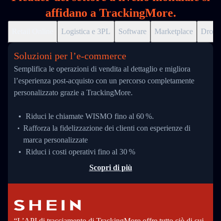
affidano a TrackingMore.
Retail Online
Logistica e 3PL
Software
Marketplace
Drops
Soluzioni per l’e‑commerce
Semplifica le operazioni di vendita al dettaglio e migliora
l’esperienza post-acquisto con un percorso completamente
personalizzato grazie a TrackingMore.
Riduci le chiamate WISMO fino al 60 %.
Rafforza la fidelizzazione dei clienti con esperienze di
marca personalizzate
Riduci i costi operativi fino al 30 %
Scopri di più
“L’API di tracciamento di TrackingMore offre tutto ciò di cui