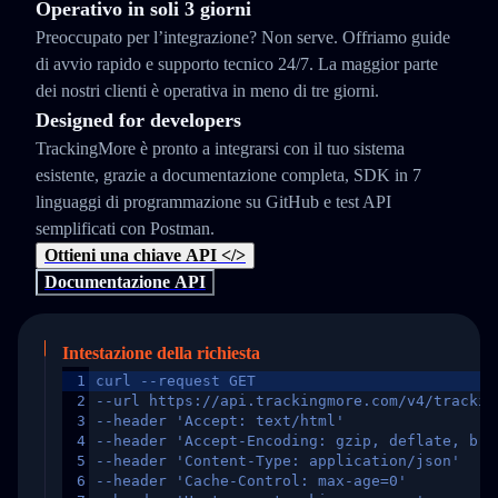
Operativo in soli 3 giorni
Preoccupato per l’integrazione? Non serve. Offriamo guide
di avvio rapido e supporto tecnico 24/7. La maggior parte
dei nostri clienti è operativa in meno di tre giorni.
Designed for developers
TrackingMore è pronto a integrarsi con il tuo sistema
esistente, grazie a documentazione completa, SDK in 7
linguaggi di programmazione su GitHub e test API
semplificati con Postman.
Ottieni una chiave API </>
Documentazione API
Intestazione della richiesta
1
curl --request GET
2
--url https://api.trackingmore.com/v4/trackin
3
--header 'Accept: text/html'
4
--header 'Accept-Encoding: gzip, deflate, br,
5
--header 'Content-Type: application/json'
6
--header 'Cache-Control: max-age=0'