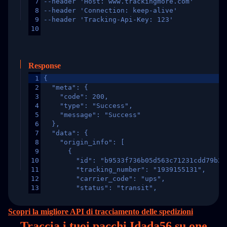
7
--header 'Host: www.trackingmore.com'
8
--header 'Connection: keep-alive'
9
--header 'Tracking-Api-Key: 123'
10
Response
1
{
2
  "meta": {
3
    "code": 200,
4
    "type": "Success",
5
    "message": "Success"
6
  },
7
  "data": {
8
    "origin_info": [
9
      {
10
        "id": "b9533f736b05d563c71231cdd79b2a
11
        "tracking_number": "1939155131",
12
        "carrier_code": "ups",
13
        "status": "transit",
14
        "original_country": "China",
15
        "destination_country": "United States
Scopri la migliore API di tracciamento delle spedizioni
16
        "itemTimeLength": 2,
Traccia i tuoi pacchi Idada56 su
one
17
        "weblink": "",