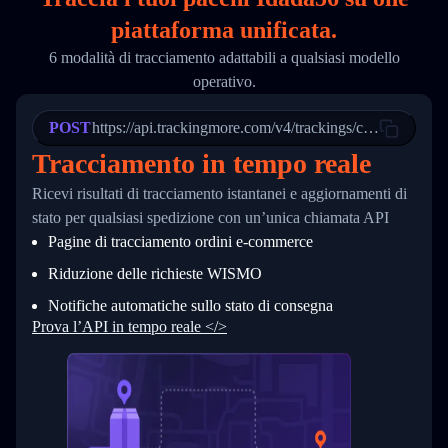
18
        "phone": null,
piattaforma unificata.
19
        "trackinfo": [
20
          {
6 modalità di tracciamento adattabili a qualsiasi modello
21
            "Date": "2017-03-08 04: 22: 00",
operativo.
22
            "StatusDescription": "Departed Fa
23
            "Details": "Departed Facility in 
24
          },
POST
https://api.trackingmore.com/v4/trackings/create
25
          {
Tracciamento in tempo reale
26
            "Date": "2017-03-06 15:28:00",
27
            "StatusDescription": "Shipment pi
Ricevi risultati di tracciamento istantanei e aggiornamenti di
28
            "Details": "BEIJING-CHINA,PEOPLES
29
          }
stato per qualsiasi spedizione con un’unica chiamata API
30
        ]
Pagine di tracciamento ordini e‑commerce
31
      }
32
    ]
Riduzione delle richieste WISMO
33
  }
34
}
Notifiche automatiche sullo stato di consegna
Prova l’API in tempo reale </>