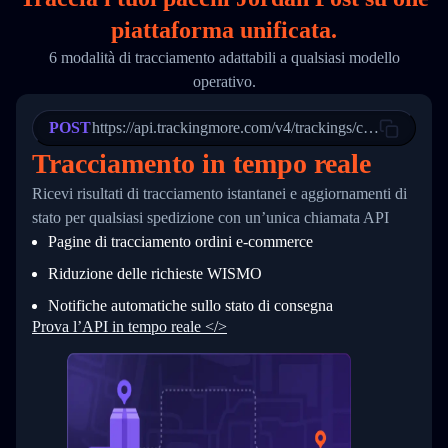
18
        "phone": null,
piattaforma unificata.
19
        "trackinfo": [
20
          {
6 modalità di tracciamento adattabili a qualsiasi modello
21
            "Date": "2017-03-08 04: 22: 00",
operativo.
22
            "StatusDescription": "Departed Fa
23
            "Details": "Departed Facility in 
24
          },
POST
https://api.trackingmore.com/v4/trackings/create
25
          {
Tracciamento in tempo reale
26
            "Date": "2017-03-06 15:28:00",
27
            "StatusDescription": "Shipment pi
Ricevi risultati di tracciamento istantanei e aggiornamenti di
28
            "Details": "BEIJING-CHINA,PEOPLES
29
          }
stato per qualsiasi spedizione con un’unica chiamata API
30
        ]
Pagine di tracciamento ordini e‑commerce
31
      }
32
    ]
Riduzione delle richieste WISMO
33
  }
34
}
Notifiche automatiche sullo stato di consegna
Prova l’API in tempo reale </>