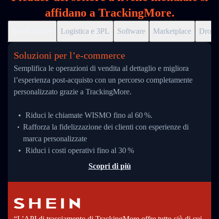
affidano a TrackingMore.
Retail Online
Logistica e 3PL
Software
Marketplace
Drops
Soluzioni per l’e‑commerce
Semplifica le operazioni di vendita al dettaglio e migliora
l’esperienza post-acquisto con un percorso completamente
personalizzato grazie a TrackingMore.
Riduci le chiamate WISMO fino al 60 %.
Rafforza la fidelizzazione dei clienti con esperienze di
marca personalizzate
Riduci i costi operativi fino al 30 %
Scopri di più
“L’API di tracciamento di TrackingMore offre tutto ciò di cui