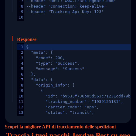
7
--header 'Host: www.trackingmore.com'
8
--header 'Connection: keep-alive'
9
--header 'Tracking-Api-Key: 123'
10
Response
1
{
2
  "meta": {
3
    "code": 200,
4
    "type": "Success",
5
    "message": "Success"
6
  },
7
  "data": {
8
    "origin_info": [
9
      {
10
        "id": "b9533f736b05d563c71231cdd79b2a
11
        "tracking_number": "1939155131",
12
        "carrier_code": "ups",
13
        "status": "transit",
14
        "original_country": "China",
15
        "destination_country": "United States
Scopri la migliore API di tracciamento delle spedizioni
16
        "itemTimeLength": 2,
Traccia i tuoi pacchi Jordan Post su
one
17
        "weblink": "",