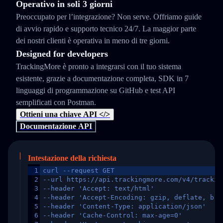
Operativo in soli 3 giorni
Preoccupato per l’integrazione? Non serve. Offriamo guide
di avvio rapido e supporto tecnico 24/7. La maggior parte
dei nostri clienti è operativa in meno di tre giorni.
Designed for developers
TrackingMore è pronto a integrarsi con il tuo sistema
esistente, grazie a documentazione completa, SDK in 7
linguaggi di programmazione su GitHub e test API
semplificati con Postman.
Ottieni una chiave API </>
Documentazione API
Intestazione della richiesta
1
curl --request GET
2
--url https://api.trackingmore.com/v4/trackin
3
--header 'Accept: text/html'
4
--header 'Accept-Encoding: gzip, deflate, br,
5
--header 'Content-Type: application/json'
6
--header 'Cache-Control: max-age=0'