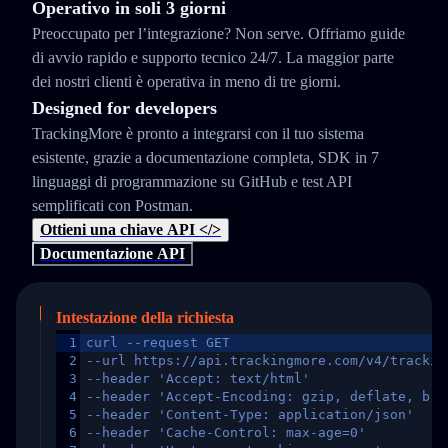
Operativo in soli 3 giorni
Preoccupato per l’integrazione? Non serve. Offriamo guide
di avvio rapido e supporto tecnico 24/7. La maggior parte
dei nostri clienti è operativa in meno di tre giorni.
Designed for developers
TrackingMore è pronto a integrarsi con il tuo sistema
esistente, grazie a documentazione completa, SDK in 7
linguaggi di programmazione su GitHub e test API
semplificati con Postman.
Ottieni una chiave API </>
Documentazione API
Intestazione della richiesta
1
curl --request GET
2
--url https://api.trackingmore.com/v4/trackin
3
--header 'Accept: text/html'
4
--header 'Accept-Encoding: gzip, deflate, br,
5
--header 'Content-Type: application/json'
6
--header 'Cache-Control: max-age=0'