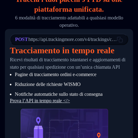
18
        "phone": null,
piattaforma unificata.
19
        "trackinfo": [
20
          {
6 modalità di tracciamento adattabili a qualsiasi modello
21
            "Date": "2017-03-08 04: 22: 00",
operativo.
22
            "StatusDescription": "Departed Fa
23
            "Details": "Departed Facility in 
24
          },
POST
https://api.trackingmore.com/v4/trackings/create
25
          {
Tracciamento in tempo reale
26
            "Date": "2017-03-06 15:28:00",
27
            "StatusDescription": "Shipment pi
Ricevi risultati di tracciamento istantanei e aggiornamenti di
28
            "Details": "BEIJING-CHINA,PEOPLES
29
          }
stato per qualsiasi spedizione con un’unica chiamata API
30
        ]
Pagine di tracciamento ordini e‑commerce
31
      }
32
    ]
Riduzione delle richieste WISMO
33
  }
34
}
Notifiche automatiche sullo stato di consegna
Prova l’API in tempo reale </>