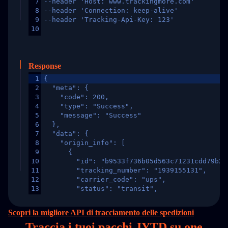
7
--header 'Host: www.trackingmore.com'
8
--header 'Connection: keep-alive'
9
--header 'Tracking-Api-Key: 123'
10
Response
1
{
2
  "meta": {
3
    "code": 200,
4
    "type": "Success",
5
    "message": "Success"
6
  },
7
  "data": {
8
    "origin_info": [
9
      {
10
        "id": "b9533f736b05d563c71231cdd79b2a
11
        "tracking_number": "1939155131",
12
        "carrier_code": "ups",
13
        "status": "transit",
14
        "original_country": "China",
15
        "destination_country": "United States
Scopri la migliore API di tracciamento delle spedizioni
16
        "itemTimeLength": 2,
Traccia i tuoi pacchi JYTD su
one
17
        "weblink": "",