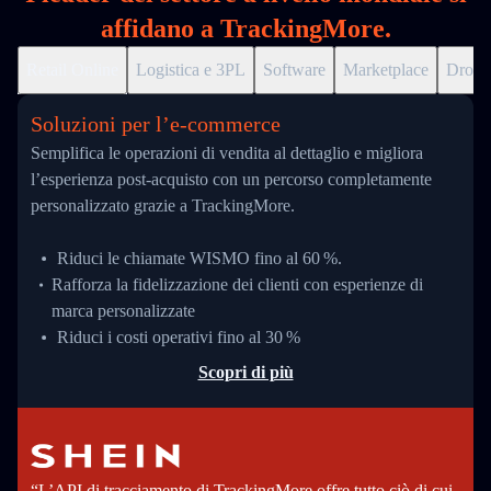
affidano a TrackingMore.
Retail Online
Logistica e 3PL
Software
Marketplace
Drops
Soluzioni per l’e‑commerce
Semplifica le operazioni di vendita al dettaglio e migliora
l’esperienza post-acquisto con un percorso completamente
personalizzato grazie a TrackingMore.
Riduci le chiamate WISMO fino al 60 %.
Rafforza la fidelizzazione dei clienti con esperienze di
marca personalizzate
Riduci i costi operativi fino al 30 %
Scopri di più
“L’API di tracciamento di TrackingMore offre tutto ciò di cui