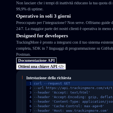
Non lasciare che i tempi di inattività riducano la tua quota di
99,9% di uptime.
Operativo in soli 3 giorni
Preoccupato per l’integrazione? Non serve. Offriamo guide d
24/7. La maggior parte dei nostri clienti è operativa in meno d
Designed for developers
TrackingMore è pronto a integrarsi con il tuo sistema esisten
completa, SDK in 7 linguaggi di programmazione su GitHub e
Postman.
Documentazione API
Ottieni una chiave API </>
Intestazione della richiesta
1
curl --request GET
2
--url https://api.trackingmore.com/v4/t
3
--header 'Accept: text/html'
4
--header 'Accept-Encoding: gzip, deflat
5
--header 'Content-Type: application/jso
6
--header 'Cache-Control: max-age=0'
7
--header 'Host: www.trackingmore.com'