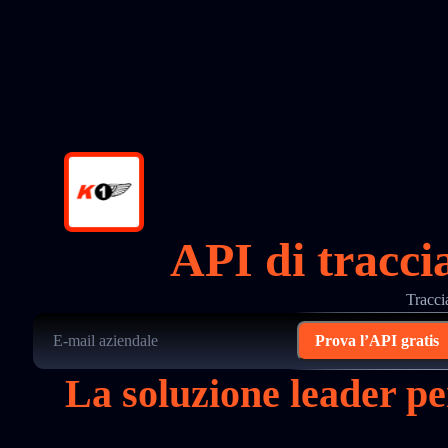
API di tracci
Tracci
Prova l’API gratis
La soluzione leader p