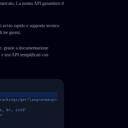
 mercato. La nostra API garantisce il
i avvio rapido e supporto tecnico
i tre giorni.
te, grazie a documentazione
 test API semplificati con
rackings/get?lang=en&express=ups&tracknumber=1939155131
e, br, zstd'
n'