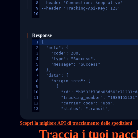
8
--header 'Connection: keep-alive'
9
--header 'Tracking-Api-Key: 123'
10
Response
1
{
2
  "meta": {
3
    "code": 200,
4
    "type": "Success",
5
    "message": "Success"
6
  },
7
  "data": {
8
    "origin_info": [
9
      {
10
        "id": "b9533f736b05d563c71231cd
11
        "tracking_number": "1939155131"
12
        "carrier_code": "ups",
13
        "status": "transit",
14
        "original_country": "China",
15
        "destination_country": "United 
Scopri la migliore API di tracciamento delle spedizioni
16
        "itemTimeLength": 2,
Traccia i tuoi pac
17
        "weblink": "",
18
        "phone": null,