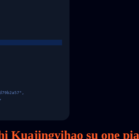
d79b2a57",
,
States",
chi Kuajingyihao su
one
pia