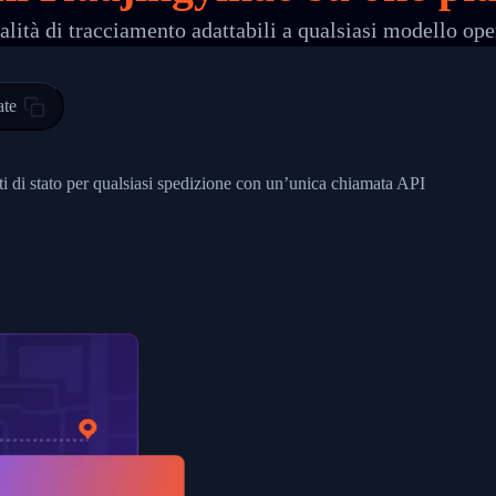
lità di tracciamento adattabili a qualsiasi modello ope
 00",
ted Facility in HONG KONG-HONG KONG",
ty in HONG KONG-HONG KONG, HONG KONG-HONG KONG,2017-03-0
ate
0",
ent picked up",
nti di stato per qualsiasi spedizione con un’unica chiamata API
EOPLES REPUBLIC"