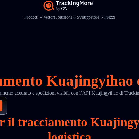
Prodotti
Vettori
Soluzioni
Sviluppatore
Prezzi
amento Kuajingyihao 
amento accurato e spedizioni visibili con l’API Kuajingyihao di Track
er il tracciamento Kuajin
logistica