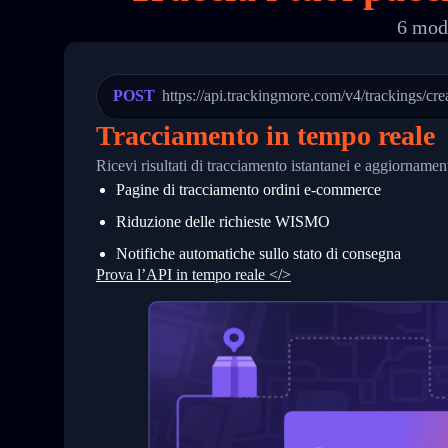
19
        "trackinfo": [
6 moda
20
          {
21
            "Date": "2017-03-08 04: 22:
22
            "StatusDescription": "Depar
23
            "Details": "Departed Facili
POST
https://api.trackingmore.com/v4/trackings/cre
24
          },
25
          {
Tracciamento in tempo reale
26
            "Date": "2017-03-06 15:28:0
27
            "StatusDescription": "Shipm
Ricevi risultati di tracciamento istantanei e aggiorname
28
            "Details": "BEIJING-CHINA,P
Pagine di tracciamento ordini e‑commerce
29
          }
30
        ]
Riduzione delle richieste WISMO
31
      }
32
    ]
Notifiche automatiche sullo stato di consegna
33
  }
Prova l’API in tempo reale </>
34
}