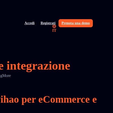
Accedi
Registrati
Prenota una demo
IT
e integrazione
ingMore
gyihao per eCommerce e