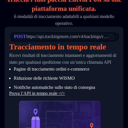
18
        "phone": null,
piattaforma unificata.
19
        "trackinfo": [
20
          {
6 modalità di tracciamento adattabili a qualsiasi modello
21
            "Date": "2017-03-08 04: 22: 00",
operativo.
22
            "StatusDescription": "Departed Fa
23
            "Details": "Departed Facility in 
24
          },
POST
https://api.trackingmore.com/v4/trackings/create
25
          {
Tracciamento in tempo reale
26
            "Date": "2017-03-06 15:28:00",
27
            "StatusDescription": "Shipment pi
Ricevi risultati di tracciamento istantanei e aggiornamenti di
28
            "Details": "BEIJING-CHINA,PEOPLES
29
          }
stato per qualsiasi spedizione con un’unica chiamata API
30
        ]
Pagine di tracciamento ordini e‑commerce
31
      }
32
    ]
Riduzione delle richieste WISMO
33
  }
34
}
Notifiche automatiche sullo stato di consegna
Prova l’API in tempo reale </>