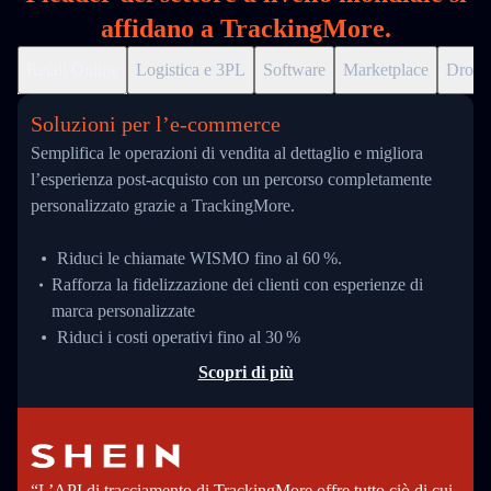
affidano a TrackingMore.
Retail Online
Logistica e 3PL
Software
Marketplace
Drops
Soluzioni per l’e‑commerce
Semplifica le operazioni di vendita al dettaglio e migliora
l’esperienza post-acquisto con un percorso completamente
personalizzato grazie a TrackingMore.
Riduci le chiamate WISMO fino al 60 %.
Rafforza la fidelizzazione dei clienti con esperienze di
marca personalizzate
Riduci i costi operativi fino al 30 %
Scopri di più
“L’API di tracciamento di TrackingMore offre tutto ciò di cui