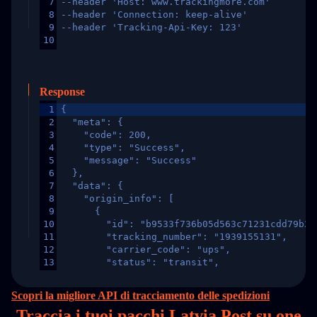
7
--header 'Host: www.trackingmore.com'
8
--header 'Connection: keep-alive'
9
--header 'Tracking-Api-Key: 123'
10
Response
1
{
2
  "meta": {
3
    "code": 200,
4
    "type": "Success",
5
    "message": "Success"
6
  },
7
  "data": {
8
    "origin_info": [
9
      {
10
        "id": "b9533f736b05d563c71231cdd79b2a
11
        "tracking_number": "1939155131",
12
        "carrier_code": "ups",
13
        "status": "transit",
14
        "original_country": "China",
15
        "destination_country": "United States
Scopri la migliore API di tracciamento delle spedizioni
16
        "itemTimeLength": 2,
Traccia i tuoi pacchi Latvia Post su
one
17
        "weblink": "",