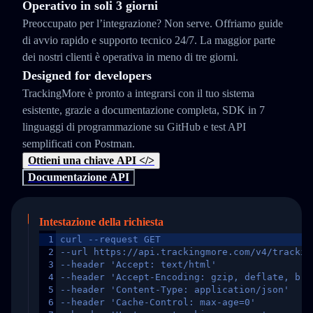
Operativo in soli 3 giorni
Preoccupato per l’integrazione? Non serve. Offriamo guide
di avvio rapido e supporto tecnico 24/7. La maggior parte
dei nostri clienti è operativa in meno di tre giorni.
Designed for developers
TrackingMore è pronto a integrarsi con il tuo sistema
esistente, grazie a documentazione completa, SDK in 7
linguaggi di programmazione su GitHub e test API
semplificati con Postman.
Ottieni una chiave API </>
Documentazione API
Intestazione della richiesta
1
curl --request GET
2
--url https://api.trackingmore.com/v4/trackin
3
--header 'Accept: text/html'
4
--header 'Accept-Encoding: gzip, deflate, br,
5
--header 'Content-Type: application/json'
6
--header 'Cache-Control: max-age=0'