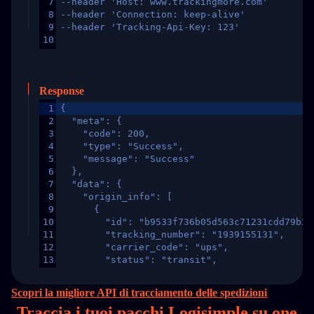
7
--header 'Host: www.trackingmore.com'
8
--header 'Connection: keep-alive'
9
--header 'Tracking-Api-Key: 123'
10
Response
1
{
2
  "meta": {
3
    "code": 200,
4
    "type": "Success",
5
    "message": "Success"
6
  },
7
  "data": {
8
    "origin_info": [
9
      {
10
        "id": "b9533f736b05d563c71231cdd79b2a
11
        "tracking_number": "1939155131",
12
        "carrier_code": "ups",
13
        "status": "transit",
14
        "original_country": "China",
15
        "destination_country": "United States
Scopri la migliore API di tracciamento delle spedizioni
16
        "itemTimeLength": 2,
Traccia i tuoi pacchi Logisimple su
one
17
        "weblink": "",