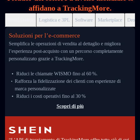
affidano a TrackingMore.
Retail Online
Logistica e 3PL
Software
Marketplace
Drops
Soluzioni per l’e‑commerce
Semplifica le operazioni di vendita al dettaglio e migliora
l’esperienza post-acquisto con un percorso completamente
personalizzato grazie a TrackingMore.
Riduci le chiamate WISMO fino al 60 %.
Rafforza la fidelizzazione dei clienti con esperienze di
marca personalizzate
Riduci i costi operativi fino al 30 %
Scopri di più
“L’API di tracciamento di TrackingMore offre tutto ciò di cui