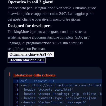
Operativo in soli 3 giorni
Preoccupato per l’integrazione? Non serve. Offriamo guide
di avvio rapido e supporto tecnico 24/7. La maggior parte
dei nostri clienti è operativa in meno di tre giorni.
Designed for developers
TrackingMore è pronto a integrarsi con il tuo sistema
esistente, grazie a documentazione completa, SDK in 7
linguaggi di programmazione su GitHub e test API
semplificati con Postman.
Ottieni una chiave API </>
Documentazione API
Intestazione della richiesta
1
curl --request GET
2
--url https://api.trackingmore.com/v4/trackin
3
--header 'Accept: text/html'
4
--header 'Accept-Encoding: gzip, deflate, br,
5
--header 'Content-Type: application/json'
6
--header 'Cache-Control: max-age=0'