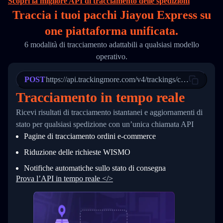
Scopri la migliore API di tracciamento delle spedizioni
16
        "itemTimeLength": 2,
Traccia i tuoi pacchi Jiayou Express su
17
        "weblink": "",
18
        "phone": null,
one
piattaforma unificata.
19
        "trackinfo": [
20
          {
6 modalità di tracciamento adattabili a qualsiasi modello
21
            "Date": "2017-03-08 04: 22: 00",
operativo.
22
            "StatusDescription": "Departed Fa
23
            "Details": "Departed Facility in 
24
          },
POST
https://api.trackingmore.com/v4/trackings/create
25
          {
Tracciamento in tempo reale
26
            "Date": "2017-03-06 15:28:00",
27
            "StatusDescription": "Shipment pi
Ricevi risultati di tracciamento istantanei e aggiornamenti di
28
            "Details": "BEIJING-CHINA,PEOPLES
29
          }
stato per qualsiasi spedizione con un’unica chiamata API
30
        ]
Pagine di tracciamento ordini e‑commerce
31
      }
32
    ]
Riduzione delle richieste WISMO
33
  }
34
}
Notifiche automatiche sullo stato di consegna
Prova l’API in tempo reale </>