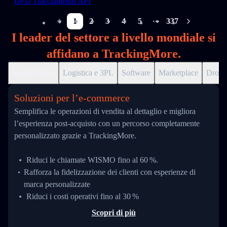
DPD Tracciamento API
1
2
3
4
5
337
More pages
I leader del settore a livello mondiale si
affidano a TrackingMore.
Retail Online
Logistica e 3PL
Software
Marketplace
Drops
Soluzioni per l’e‑commerce
Semplifica le operazioni di vendita al dettaglio e migliora
l’esperienza post-acquisto con un percorso completamente
personalizzato grazie a TrackingMore.
Riduci le chiamate WISMO fino al 60 %.
Rafforza la fidelizzazione dei clienti con esperienze di
marca personalizzate
Riduci i costi operativi fino al 30 %
Scopri di più