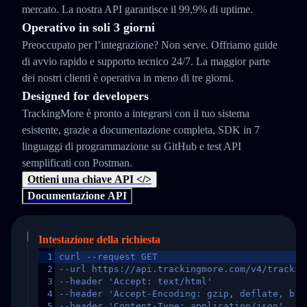
mercato. La nostra API garantisce il 99,9% di uptime.
Operativo in soli 3 giorni
Preoccupato per l’integrazione? Non serve. Offriamo guide
di avvio rapido e supporto tecnico 24/7. La maggior parte
dei nostri clienti è operativa in meno di tre giorni.
Designed for developers
TrackingMore è pronto a integrarsi con il tuo sistema
esistente, grazie a documentazione completa, SDK in 7
linguaggi di programmazione su GitHub e test API
semplificati con Postman.
Ottieni una chiave API </>
Documentazione API
Intestazione della richiesta
1
curl --request GET
2
--url https://api.trackingmore.com/v4/trackin
3
--header 'Accept: text/html'
4
--header 'Accept-Encoding: gzip, deflate, br,
5
--header 'Content-Type: application/json'