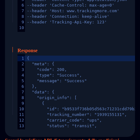
6
--header 'Cache-Control: max-age=0'
7
--header 'Host: www.trackingmore.com'
8
--header 'Connection: keep-alive'
9
--header 'Tracking-Api-Key: 123'
10
Response
1
{
2
  "meta": {
3
    "code": 200,
4
    "type": "Success",
5
    "message": "Success"
6
  },
7
  "data": {
8
    "origin_info": [
9
      {
10
        "id": "b9533f736b05d563c71231cdd79b2a
11
        "tracking_number": "1939155131",
12
        "carrier_code": "ups",
13
        "status": "transit",
14
        "original_country": "China",
15
        "destination_country": "United States