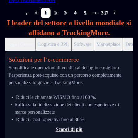
DPD Tracciamento API
1
2
3
4
5
337
More pages
I leader del settore a livello mondiale si
affidano a TrackingMore.
Retail Online
Logistica e 3PL
Software
Marketplace
Drops
Soluzioni per l’e‑commerce
Semplifica le operazioni di vendita al dettaglio e migliora
l’esperienza post-acquisto con un percorso completamente
personalizzato grazie a TrackingMore.
Riduci le chiamate WISMO fino al 60 %.
Rafforza la fidelizzazione dei clienti con esperienze di
marca personalizzate
Riduci i costi operativi fino al 30 %
Scopri di più