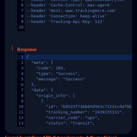
6
--header 'Cache-Control: max-age=0'
7
--header 'Host: www.trackingmore.com'
8
--header 'Connection: keep-alive'
9
--header 'Tracking-Api-Key: 123'
10
Response
1
{
2
  "meta": {
3
    "code": 200,
4
    "type": "Success",
5
    "message": "Success"
6
  },
7
  "data": {
8
    "origin_info": [
9
      {
10
        "id": "b9533f736b05d563c71231cdd79b2a
11
        "tracking_number": "1939155131",
12
        "carrier_code": "ups",
13
        "status": "transit",
14
        "original_country": "China",
15
        "destination_country": "United States