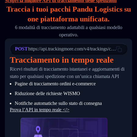
Scopri la migliore API di tracciamento delle spedizioni
16
        "itemTimeLength": 2,
Traccia i tuoi pacchi Pandu Logistics su
17
        "weblink": "",
18
        "phone": null,
one
piattaforma unificata.
19
        "trackinfo": [
20
          {
6 modalità di tracciamento adattabili a qualsiasi modello
21
            "Date": "2017-03-08 04: 22: 00",
operativo.
22
            "StatusDescription": "Departed Fa
23
            "Details": "Departed Facility in 
24
          },
POST
https://api.trackingmore.com/v4/trackings/create
25
          {
Tracciamento in tempo reale
26
            "Date": "2017-03-06 15:28:00",
27
            "StatusDescription": "Shipment pi
Ricevi risultati di tracciamento istantanei e aggiornamenti di
28
            "Details": "BEIJING-CHINA,PEOPLES
29
          }
stato per qualsiasi spedizione con un’unica chiamata API
30
        ]
Pagine di tracciamento ordini e‑commerce
31
      }
32
    ]
Riduzione delle richieste WISMO
33
  }
34
}
Notifiche automatiche sullo stato di consegna
Prova l’API in tempo reale </>