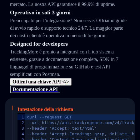
mercato. La nostra API garantisce il 99,9% di uptime.
Operativo in soli 3 giorni
Preoccupato per l’integrazione? Non serve. Offriamo guide
di avvio rapido e supporto tecnico 24/7. La maggior parte
dei nostri clienti è operativa in meno di tre giorni.
Designed for developers
TrackingMore è pronto a integrarsi con il tuo sistema
esistente, grazie a documentazione completa, SDK in 7
linguaggi di programmazione su GitHub e test API
semplificati con Postman.
Ottieni una chiave API </>
Documentazione API
Intestazione della richiesta
1
curl --request GET
2
--url https://api.trackingmore.com/v4/trackin
3
--header 'Accept: text/html'
4
--header 'Accept-Encoding: gzip, deflate, br,
5
--header 'Content-Type: application/json'