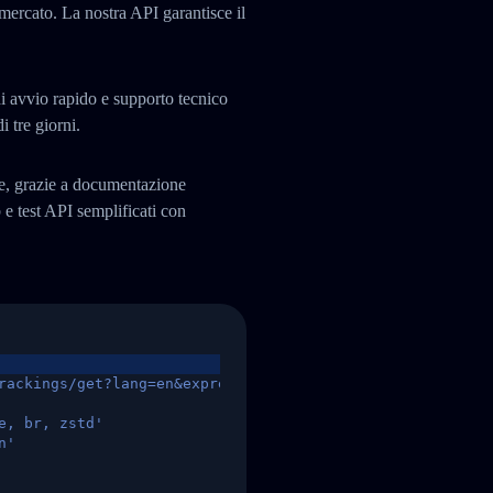
 mercato. La nostra API garantisce il
i avvio rapido e supporto tecnico
i tre giorni.
te, grazie a documentazione
 test API semplificati con
rackings/get?lang=en&express=ups&tracknumber=1939155131
e, br, zstd'
n'