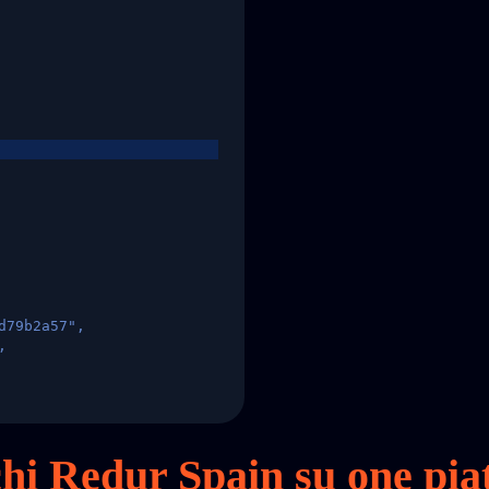
d79b2a57",
,
States",
cchi Redur Spain su
one
piat