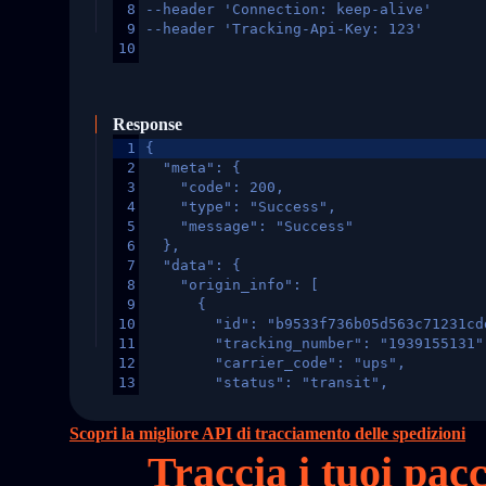
8
--header 'Connection: keep-alive'
9
--header 'Tracking-Api-Key: 123'
10
Response
1
{
2
  "meta": {
3
    "code": 200,
4
    "type": "Success",
5
    "message": "Success"
6
  },
7
  "data": {
8
    "origin_info": [
9
      {
10
        "id": "b9533f736b05d563c71231cd
11
        "tracking_number": "1939155131"
12
        "carrier_code": "ups",
13
        "status": "transit",
14
        "original_country": "China",
15
        "destination_country": "United 
Scopri la migliore API di tracciamento delle spedizioni
16
        "itemTimeLength": 2,
Traccia i tuoi pa
17
        "weblink": "",
18
        "phone": null,