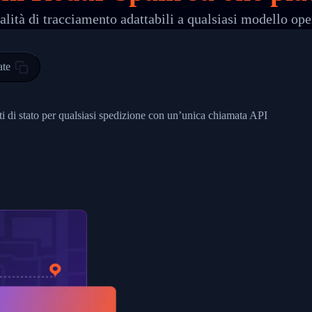
lità di tracciamento adattabili a qualsiasi modello ope
 00",
ted Facility in HONG KONG-HONG KONG",
ty in HONG KONG-HONG KONG, HONG KONG-HONG KONG,2017-03-0
ate
0",
ent picked up",
nti di stato per qualsiasi spedizione con un’unica chiamata API
EOPLES REPUBLIC"