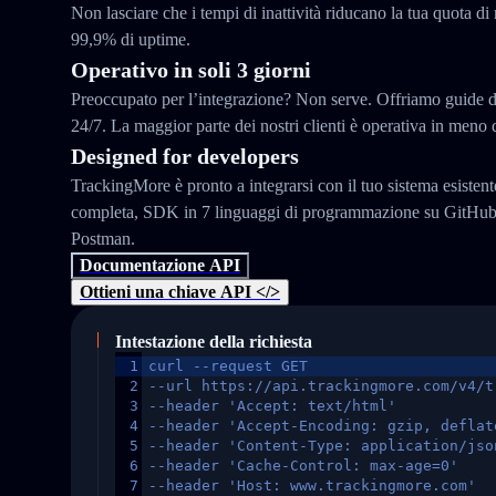
Non lasciare che i tempi di inattività riducano la tua quota di
99,9% di uptime.
Operativo in soli 3 giorni
Preoccupato per l’integrazione? Non serve. Offriamo guide d
24/7. La maggior parte dei nostri clienti è operativa in meno d
Designed for developers
TrackingMore è pronto a integrarsi con il tuo sistema esisten
completa, SDK in 7 linguaggi di programmazione su GitHub e
Postman.
Documentazione API
Ottieni una chiave API </>
Intestazione della richiesta
1
curl --request GET
2
--url https://api.trackingmore.com/v4/t
3
--header 'Accept: text/html'
4
--header 'Accept-Encoding: gzip, deflat
5
--header 'Content-Type: application/jso
6
--header 'Cache-Control: max-age=0'
7
--header 'Host: www.trackingmore.com'