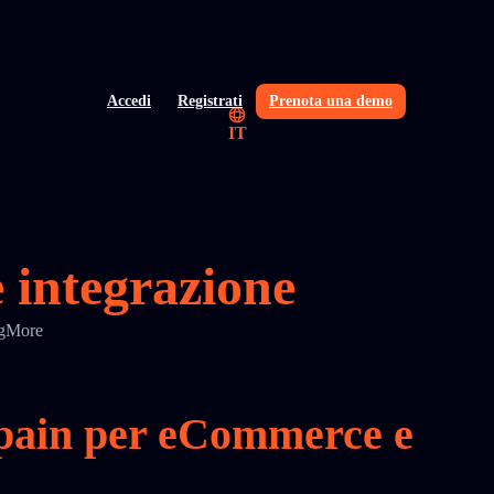
Accedi
Registrati
Prenota una demo
IT
 integrazione
ingMore
Spain per eCommerce e