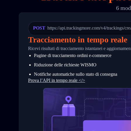
19
        "trackinfo": [
6 moda
20
          {
21
            "Date": "2017-03-08 04: 22:
22
            "StatusDescription": "Depar
23
            "Details": "Departed Facili
POST
https://api.trackingmore.com/v4/trackings/cre
24
          },
25
          {
Tracciamento in tempo reale
26
            "Date": "2017-03-06 15:28:0
27
            "StatusDescription": "Shipm
Ricevi risultati di tracciamento istantanei e aggiorname
28
            "Details": "BEIJING-CHINA,P
Pagine di tracciamento ordini e‑commerce
29
          }
30
        ]
Riduzione delle richieste WISMO
31
      }
32
    ]
Notifiche automatiche sullo stato di consegna
33
  }
Prova l’API in tempo reale </>
34
}