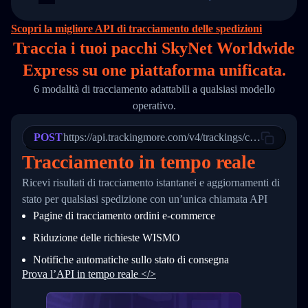
14
        "original_country": "China",
15
        "destination_country": "United States
Scopri la migliore API di tracciamento delle spedizioni
16
        "itemTimeLength": 2,
Traccia i tuoi pacchi SkyNet Worldwide
17
        "weblink": "",
18
        "phone": null,
Express su
one
piattaforma unificata.
19
        "trackinfo": [
20
          {
6 modalità di tracciamento adattabili a qualsiasi modello
21
            "Date": "2017-03-08 04: 22: 00",
operativo.
22
            "StatusDescription": "Departed Fa
23
            "Details": "Departed Facility in 
24
          },
POST
https://api.trackingmore.com/v4/trackings/create
25
          {
Tracciamento in tempo reale
26
            "Date": "2017-03-06 15:28:00",
27
            "StatusDescription": "Shipment pi
Ricevi risultati di tracciamento istantanei e aggiornamenti di
28
            "Details": "BEIJING-CHINA,PEOPLES
29
          }
stato per qualsiasi spedizione con un’unica chiamata API
30
        ]
Pagine di tracciamento ordini e‑commerce
31
      }
32
    ]
Riduzione delle richieste WISMO
33
  }
34
}
Notifiche automatiche sullo stato di consegna
Prova l’API in tempo reale </>