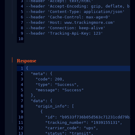
3
--header 'Accept: text/html'
4
--header 'Accept-Encoding: gzip, deflate, br,
5
--header 'Content-Type: application/json'
6
--header 'Cache-Control: max-age=0'
7
--header 'Host: www.trackingmore.com'
8
--header 'Connection: keep-alive'
9
--header 'Tracking-Api-Key: 123'
10
Response
1
{
2
  "meta": {
3
    "code": 200,
4
    "type": "Success",
5
    "message": "Success"
6
  },
7
  "data": {
8
    "origin_info": [
9
      {
10
        "id": "b9533f736b05d563c71231cdd79b2a
11
        "tracking_number": "1939155131",
12
        "carrier_code": "ups",
13
        "status": "transit",