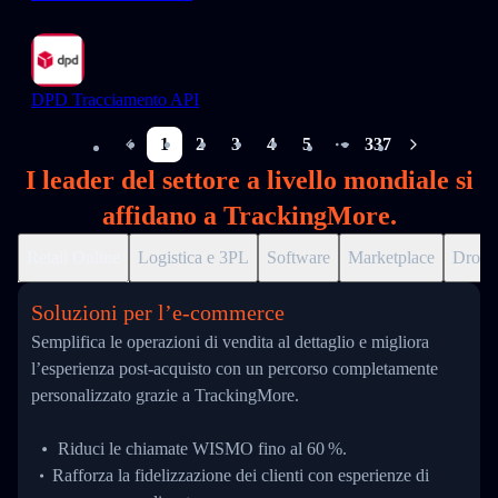
DPD Tracciamento API
1
2
3
4
5
337
More pages
I leader del settore a livello mondiale si
affidano a TrackingMore.
Retail Online
Logistica e 3PL
Software
Marketplace
Drops
Soluzioni per l’e‑commerce
Semplifica le operazioni di vendita al dettaglio e migliora
l’esperienza post-acquisto con un percorso completamente
personalizzato grazie a TrackingMore.
Riduci le chiamate WISMO fino al 60 %.
Rafforza la fidelizzazione dei clienti con esperienze di