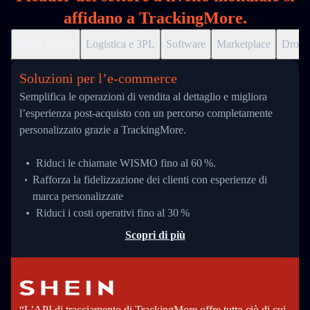
affidano a TrackingMore.
Retail Online
Logistica e 3PL
Software
Marketplace
Drops
Soluzioni per l’e‑commerce
Semplifica le operazioni di vendita al dettaglio e migliora
l’esperienza post-acquisto con un percorso completamente
personalizzato grazie a TrackingMore.
Riduci le chiamate WISMO fino al 60 %.
Rafforza la fidelizzazione dei clienti con esperienze di
marca personalizzate
Riduci i costi operativi fino al 30 %
Scopri di più
“L’API di tracciamento di TrackingMore offre tutto ciò di cui