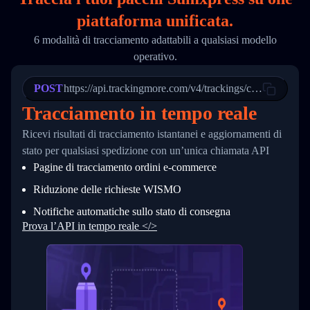
18
        "phone": null,
piattaforma unificata.
19
        "trackinfo": [
20
          {
6 modalità di tracciamento adattabili a qualsiasi modello
21
            "Date": "2017-03-08 04: 22: 00",
operativo.
22
            "StatusDescription": "Departed Fa
23
            "Details": "Departed Facility in 
24
          },
POST
https://api.trackingmore.com/v4/trackings/create
25
          {
Tracciamento in tempo reale
26
            "Date": "2017-03-06 15:28:00",
27
            "StatusDescription": "Shipment pi
Ricevi risultati di tracciamento istantanei e aggiornamenti di
28
            "Details": "BEIJING-CHINA,PEOPLES
29
          }
stato per qualsiasi spedizione con un’unica chiamata API
30
        ]
Pagine di tracciamento ordini e‑commerce
31
      }
32
    ]
Riduzione delle richieste WISMO
33
  }
34
}
Notifiche automatiche sullo stato di consegna
Prova l’API in tempo reale </>