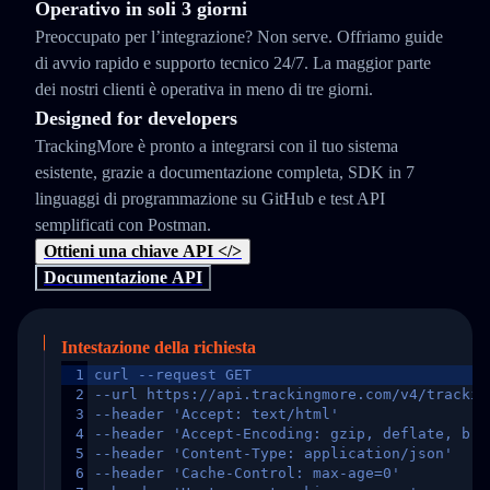
Operativo in soli 3 giorni
Preoccupato per l’integrazione? Non serve. Offriamo guide
di avvio rapido e supporto tecnico 24/7. La maggior parte
dei nostri clienti è operativa in meno di tre giorni.
Designed for developers
TrackingMore è pronto a integrarsi con il tuo sistema
esistente, grazie a documentazione completa, SDK in 7
linguaggi di programmazione su GitHub e test API
semplificati con Postman.
Ottieni una chiave API </>
Documentazione API
Intestazione della richiesta
1
curl --request GET
2
--url https://api.trackingmore.com/v4/trackin
3
--header 'Accept: text/html'
4
--header 'Accept-Encoding: gzip, deflate, br,
5
--header 'Content-Type: application/json'
6
--header 'Cache-Control: max-age=0'