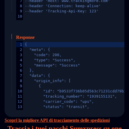
7
--header 'Host: www.trackingmore.com'
8
--header 'Connection: keep-alive'
9
--header 'Tracking-Api-Key: 123'
10
Response
1
{
2
  "meta": {
3
    "code": 200,
4
    "type": "Success",
5
    "message": "Success"
6
  },
7
  "data": {
8
    "origin_info": [
9
      {
10
        "id": "b9533f736b05d563c71231cdd79b2a
11
        "tracking_number": "1939155131",
12
        "carrier_code": "ups",
13
        "status": "transit",
14
        "original_country": "China",
15
        "destination_country": "United States
Scopri la migliore API di tracciamento delle spedizioni
16
        "itemTimeLength": 2,
Traccia i tuoi pacchi Sumxpress su
one
17
        "weblink": "",