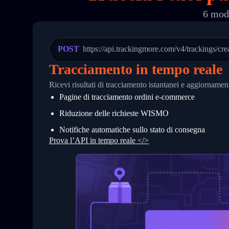
19
        "trackinfo": [
6 moda
20
          {
21
            "Date": "2017-03-08 04: 22:
22
            "StatusDescription": "Depar
23
            "Details": "Departed Facili
POST
https://api.trackingmore.com/v4/trackings/cre
24
          },
25
          {
Tracciamento in tempo reale
26
            "Date": "2017-03-06 15:28:0
27
            "StatusDescription": "Shipm
Ricevi risultati di tracciamento istantanei e aggiorname
28
            "Details": "BEIJING-CHINA,P
Pagine di tracciamento ordini e‑commerce
29
          }
30
        ]
Riduzione delle richieste WISMO
31
      }
32
    ]
Notifiche automatiche sullo stato di consegna
33
  }
Prova l’API in tempo reale </>
34
}