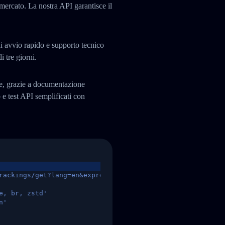
 mercato. La nostra API garantisce il
i avvio rapido e supporto tecnico
i tre giorni.
te, grazie a documentazione
 test API semplificati con
rackings/get?lang=en&express=ups&tracknumber=1939155131
e, br, zstd'
n'