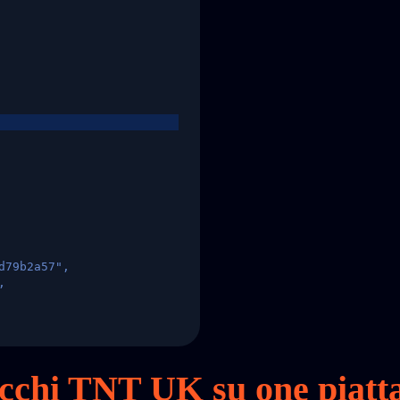
d79b2a57",
,
States",
pacchi TNT UK su
one
piatt