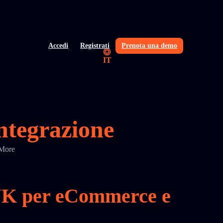
Accedi
Registrati
Prenota una demo
IT
ntegrazione
gMore
 UK per eCommerce e