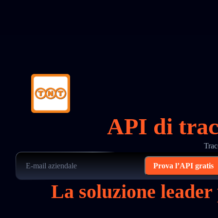
API di tra
Trac
Prova l’API gratis
La soluzione leade