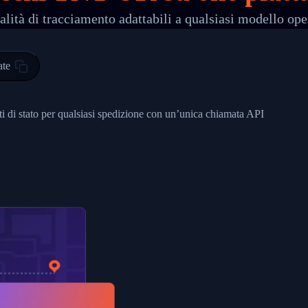
lità di tracciamento adattabili a qualsiasi modello ope
 00",
ted Facility in HONG KONG-HONG KONG",
ty in HONG KONG-HONG KONG, HONG KONG-HONG KONG,2017-03-0
ate
0",
ent picked up",
nti di stato per qualsiasi spedizione con un’unica chiamata API
EOPLES REPUBLIC"