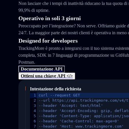
Non lasciare che i tempi di inattività riducano la tua quota di
99,9% di uptime.
Operativo in soli 3 giorni
Preoccupato per l’integrazione? Non serve. Offriamo guide d
24/7. La maggior parte dei nostri clienti è operativa in meno d
Designed for developers
TrackingMore è pronto a integrarsi con il tuo sistema esisten
completa, SDK in 7 linguaggi di programmazione su GitHub e
Postman.
Documentazione API
Ottieni una chiave API </>
Intestazione della richiesta
1
curl --request GET
2
--url https://api.trackingmore.com/v4/t
3
--header 'Accept: text/html'
4
--header 'Accept-Encoding: gzip, deflat
5
--header 'Content-Type: application/jso
6
--header 'Cache-Control: max-age=0'
7
--header 'Host: www.trackingmore.com'