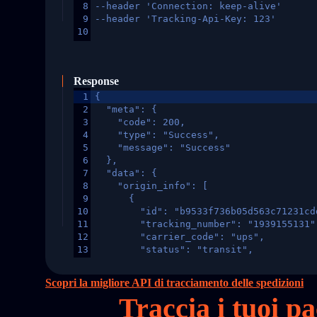
8
--header 'Connection: keep-alive'
9
--header 'Tracking-Api-Key: 123'
10
Response
1
{
2
  "meta": {
3
    "code": 200,
4
    "type": "Success",
5
    "message": "Success"
6
  },
7
  "data": {
8
    "origin_info": [
9
      {
10
        "id": "b9533f736b05d563c71231cd
11
        "tracking_number": "1939155131"
12
        "carrier_code": "ups",
13
        "status": "transit",
14
        "original_country": "China",
15
        "destination_country": "United 
Scopri la migliore API di tracciamento delle spedizioni
16
        "itemTimeLength": 2,
Traccia i tuoi 
17
        "weblink": "",
18
        "phone": null,