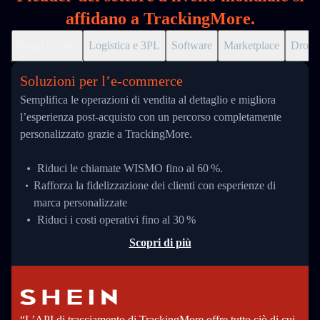
affidano a TrackingMore.
Retail Online
Logistica e 3PL
Software
Marketplace
Drops
Soluzioni per l’e‑commerce
Semplifica le operazioni di vendita al dettaglio e migliora
l’esperienza post-acquisto con un percorso completamente
personalizzato grazie a TrackingMore.
Riduci le chiamate WISMO fino al 60 %.
Rafforza la fidelizzazione dei clienti con esperienze di
marca personalizzate
Riduci i costi operativi fino al 30 %
Scopri di più
“L’API di tracciamento di TrackingMore offre tutto ciò di cui