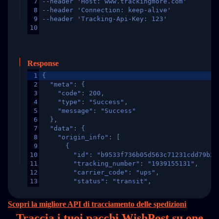
7
--header 'Host: www.trackingmore.com'
8
--header 'Connection: keep-alive'
9
--header 'Tracking-Api-Key: 123'
10
Response
1
{
2
  "meta": {
3
    "code": 200,
4
    "type": "Success",
5
    "message": "Success"
6
  },
7
  "data": {
8
    "origin_info": [
9
      {
10
        "id": "b9533f736b05d563c71231cdd79b2a
11
        "tracking_number": "1939155131",
12
        "carrier_code": "ups",
13
        "status": "transit",
14
        "original_country": "China",
15
        "destination_country": "United States
Scopri la migliore API di tracciamento delle spedizioni
16
        "itemTimeLength": 2,
Traccia i tuoi pacchi WishPost su
one
17
        "weblink": "",