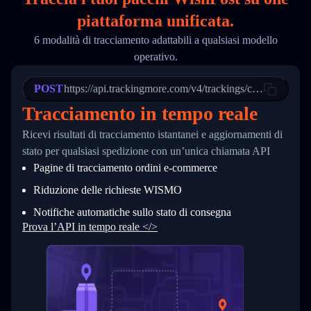
18
        "phone": null,
piattaforma unificata.
19
        "trackinfo": [
20
          {
6 modalità di tracciamento adattabili a qualsiasi modello
21
            "Date": "2017-03-08 04: 22: 00",
operativo.
22
            "StatusDescription": "Departed Fa
23
            "Details": "Departed Facility in 
24
          },
POST
https://api.trackingmore.com/v4/trackings/create
25
          {
Tracciamento in tempo reale
26
            "Date": "2017-03-06 15:28:00",
27
            "StatusDescription": "Shipment pi
Ricevi risultati di tracciamento istantanei e aggiornamenti di
28
            "Details": "BEIJING-CHINA,PEOPLES
29
          }
stato per qualsiasi spedizione con un’unica chiamata API
30
        ]
Pagine di tracciamento ordini e‑commerce
31
      }
32
    ]
Riduzione delle richieste WISMO
33
  }
34
}
Notifiche automatiche sullo stato di consegna
Prova l’API in tempo reale </>