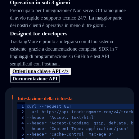
Operativo in soli 3 giorni
Preoccupato per l’integrazione? Non serve. Offriamo guide
di avvio rapido e supporto tecnico 24/7. La maggior parte
dei nostri clienti è operativa in meno di tre giorni.
Designed for developers
TrackingMore è pronto a integrarsi con il tuo sistema
esistente, grazie a documentazione completa, SDK in 7
linguaggi di programmazione su GitHub e test API
semplificati con Postman.
Ottieni una chiave API </>
Documentazione API
Intestazione della richiesta
1
curl --request GET
2
--url https://api.trackingmore.com/v4/trackin
3
--header 'Accept: text/html'
4
--header 'Accept-Encoding: gzip, deflate, br,
5
--header 'Content-Type: application/json'
6
--header 'Cache-Control: max-age=0'