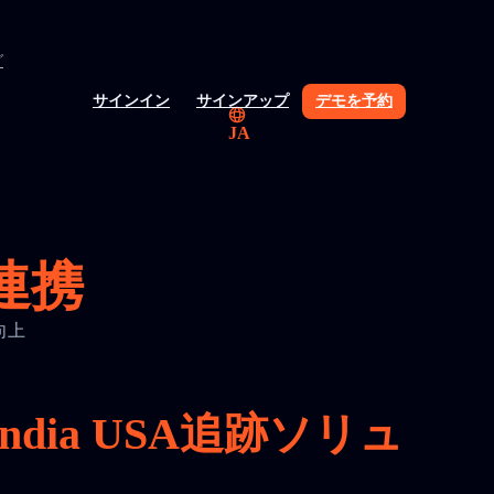
グ
サインイン
サインアップ
デモを予約
JA
と連携
を向上
ia USA追跡ソリュ