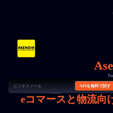
As
Tr
APIを無料で試す
eコマースと物流向け