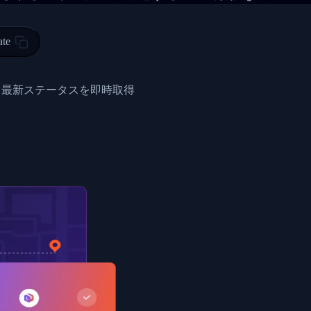
 00",
ted Facility in HONG KONG-HONG KONG",
ty in HONG KONG-HONG KONG, HONG KONG-HONG KONG,2017-03-0
ate
0",
ent picked up",
と最新ステータスを即時取得
EOPLES REPUBLIC"