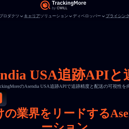
プロダクツ
キャリア
ソリューション
ディベロッパー
プライシン
endia USA追跡API
ackingMoreのAsendia USA追跡APIで追跡精度と配送の可視性
の業界をリードするAsend
ーション