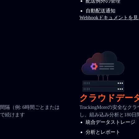
配送例外の管理
自動配送通知
Webhookドキュメントを
クラウドデー
隔（例: 6時間ごとまたは
TrackingMoreの安
で続けます
し、組み込み分析と180
統合データストレージ
分析とレポート