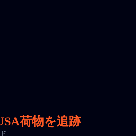
 USA荷物を追跡
ード