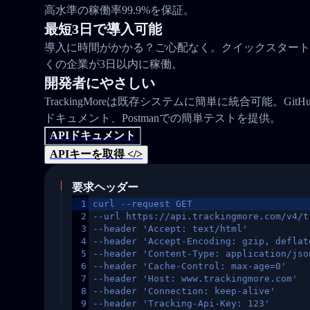
高水準の稼働率99.9%を保証。
最短3日で導入可能
導入に時間がかかる？ご心配なく。クイックスタート
くの企業が3日以内に稼働。
開発者にやさしい
TrackingMoreは既存システムに簡単に統合可能。Gi
ドキュメント、Postmanでの簡単テストを提供。
APIドキュメント
APIキーを取得 </>
要求ヘッダー
1
curl --request GET
2
--url https://api.trackingmore.com/v4/t
3
--header 'Accept: text/html'
4
--header 'Accept-Encoding: gzip, deflat
5
--header 'Content-Type: application/jso
6
--header 'Cache-Control: max-age=0'
7
--header 'Host: www.trackingmore.com'
8
--header 'Connection: keep-alive'
9
--header 'Tracking-Api-Key: 123'