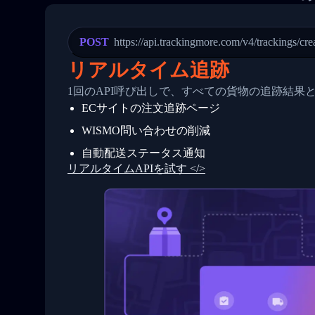
21
            "Date": "2017-03-08 04: 22:
22
            "StatusDescription": "Depar
23
            "Details": "Departed Facili
POST
https://api.trackingmore.com/v4/trackings/cre
24
          },
25
          {
リアルタイム追跡
26
            "Date": "2017-03-06 15:28:0
27
            "StatusDescription": "Shipm
1回のAPI呼び出しで、すべての貨物の追跡結果
28
            "Details": "BEIJING-CHINA,P
ECサイトの注文追跡ページ
29
          }
30
        ]
WISMO問い合わせの削減
31
      }
32
    ]
自動配送ステータス通知
33
  }
リアルタイムAPIを試す </>
34
}