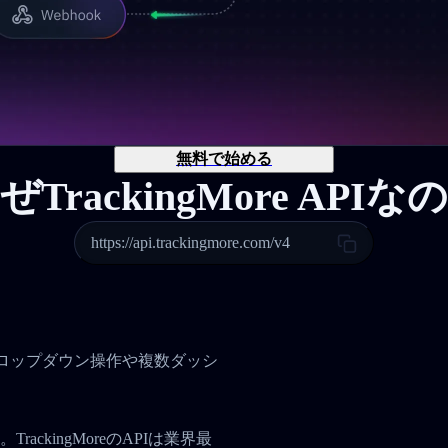
無料で始める
ぜTrackingMore APIな
https://api.trackingmore.com/v4
。
、ドロップダウン操作や複数ダッシ
ckingMoreのAPIは業界最