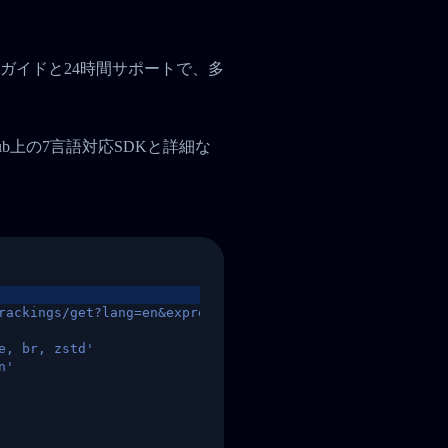
ガイドと24時間サポートで、多
tHub上の7言語対応SDKと詳細な
rackings/get?lang=en&express=ups&tracknumber=1939155131
e, br, zstd'
n'