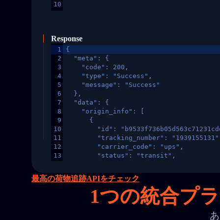
10
Response
1
{
2
  "meta": {
3
    "code": 200,
4
    "type": "Success",
5
    "message": "Success"
6
  },
7
  "data": {
8
    "origin_info": [
9
      {
10
        "id": "b9533f736b05d563c71231cd
11
        "tracking_number": "1939155131"
12
        "carrier_code": "ups",
13
        "status": "transit",
14
        "original_country": "China",
15
        "destination_country": "United 
最高の荷物追跡APIをチェック
16
        "itemTimeLength": 2,
1
つの統合プラッ
17
        "weblink": "",
18
        "phone": null,
19
        "trackinfo": [
あ
20
          {