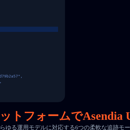
d79b2a57",
,
States",
トフォームでAsendia
らゆる運用モデルに対応する6つの柔軟な追跡モ