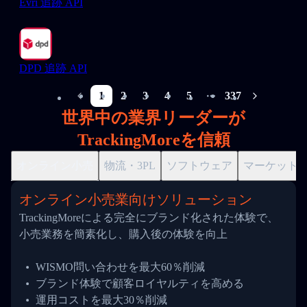
Evri 追跡 API
DPD 追跡 API
1
2
3
4
5
337
More pages
世界中の業界リーダーが
TrackingMoreを信頼
オンライン小売
物流・3PL
ソフトウェア
マーケット
オンライン小売業向けソリューション
TrackingMoreによる完全にブランド化された体験で、
小売業務を簡素化し、購入後の体験を向上
WISMO問い合わせを最大60％削減
ブランド体験で顧客ロイヤルティを高める
運用コストを最大30％削減