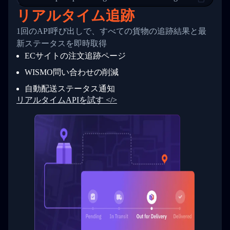
24
          },
リアルタイム追跡
25
          {
26
            "Date": "2017-03-06 15:28:00",
1回のAPI呼び出しで、すべての貨物の追跡結果と最
27
            "StatusDescription": "Shipment pi
新ステータスを即時取得
28
            "Details": "BEIJING-CHINA,PEOPLES
29
          }
ECサイトの注文追跡ページ
30
        ]
31
      }
WISMO問い合わせの削減
32
    ]
自動配送ステータス通知
33
  }
34
}
リアルタイムAPIを試す </>