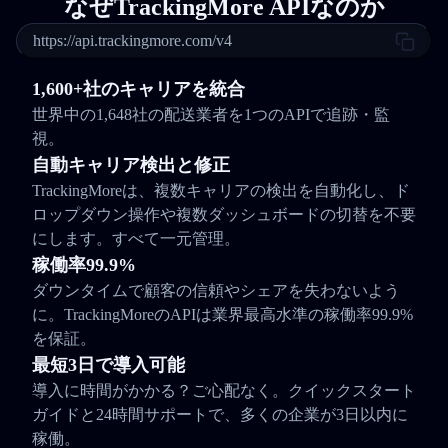
なぜTrackingMore APIなのか
https://api.trackingmore.com/v4
1,600+社のキャリアを統合
世界中の1,648社の配送業者を1つのAPIで追跡・監
視。
自動キャリア検出と修正
TrackingMoreは、複数キャリアの検出を自動化し、ド
ロップダウン操作や複数ダッシュボードの切替を不要
にします。すべて一元管理。
稼働率99.9%
ダウンタイムで顧客の信頼やシェアを失わないよう
に。TrackingMoreのAPIは業界最高水準の稼働率99.9%
を保証。
最短3日で導入可能
導入に時間がかかる？ご心配なく。クイックスタート
ガイドと24時間サポートで、多くの企業が3日以内に
稼働。