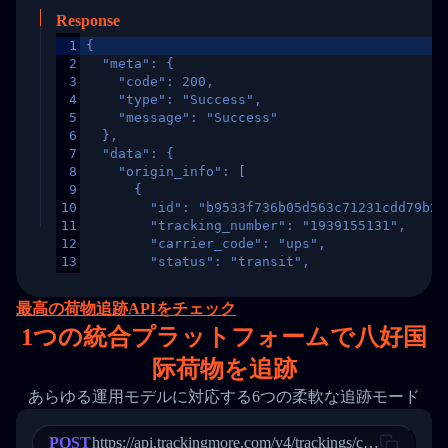
Response
1
{
2
  "meta": {
3
    "code": 200,
4
    "type": "Success",
5
    "message": "Success"
6
  },
7
  "data": {
8
    "origin_info": [
9
      {
10
        "id": "b9533f736b05d563c71231cdd79b2a
11
        "tracking_number": "1939155131",
12
        "carrier_code": "ups",
13
        "status": "transit",
14
        "original_country": "China",
15
        "destination_country": "United States
最高の荷物追跡APIをチェック
16
        "itemTimeLength": 2,
1
つの統合プラットフォームで八好国
17
        "weblink": "",
18
        "phone": null,
际荷物を追跡
19
        "trackinfo": [
20
          {
あらゆる運用モデルに対応する6つの柔軟な追跡モード
21
            "Date": "2017-03-08 04: 22: 00",
22
            "StatusDescription": "Departed Fa
POST
23
            "Details": "Departed Facility in 
https://api.trackingmore.com/v4/trackings/create