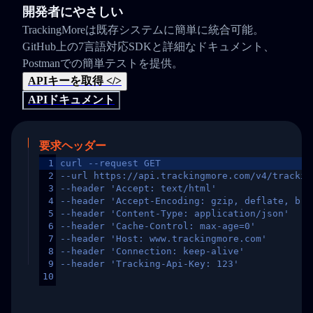
開発者にやさしい
TrackingMoreは既存システムに簡単に統合可能。
GitHub上の7言語対応SDKと詳細なドキュメント、
Postmanでの簡単テストを提供。
APIキーを取得 </>
APIドキュメント
要求ヘッダー
1
curl --request GET
2
--url https://api.trackingmore.com/v4/trackin
3
--header 'Accept: text/html'
4
--header 'Accept-Encoding: gzip, deflate, br,
5
--header 'Content-Type: application/json'
6
--header 'Cache-Control: max-age=0'
7
--header 'Host: www.trackingmore.com'
8
--header 'Connection: keep-alive'
9
--header 'Tracking-Api-Key: 123'
10