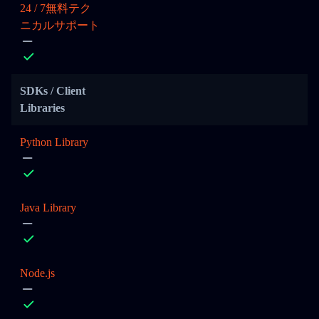
24 / 7無料テク
ニカルサポート
SDKs / Client
Libraries
Python Library
Java Library
Node.js